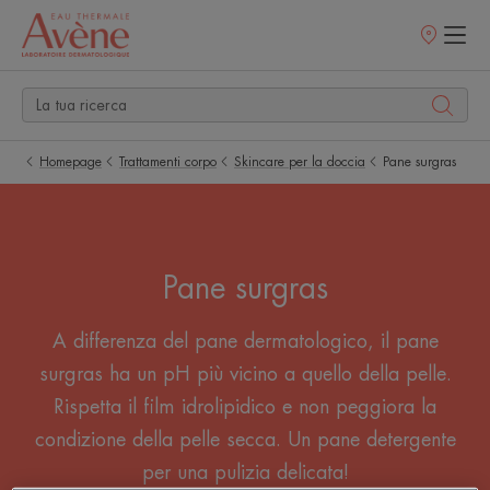
Punti
vendita
Homepage
Trattamenti corpo
Skincare per la doccia
Pane surgras
Pane surgras
A differenza del pane dermatologico, il pane
surgras ha un pH più vicino a quello della pelle.
Rispetta il film idrolipidico e non peggiora la
condizione della pelle secca. Un pane detergente
per una pulizia delicata!