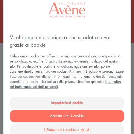
Tutti i Skincare per la doccia
Vi offriamo un'esperienza che si adatta a voi
grazie ai cookie
2 risultati "Pane surgras"
Utilizziamo i cookie per offrirvi una migliore personalizzazione (pubblicità
personalizzata, ecc.) e funzionalità avanzate durante l'utilizzo del nostro
Pane
Pane
sito. Per continuare e facilitare la vostra navigazione sul sito, potete
detergente
Surgras
accettare direttamente l'uso dei cookie. Altrimenti, è possibile personalizzare
l'uso dei cookie. Per ulteriori informazioni sul trattamento dei dati personali,
surgras
alla
consultare la nostra informativa sulla privacy cliccando qui sotto:
Informativa
Cold
sul trattamento dei dati personali
Cream
Impostazioni cookie
Accetta tutti i cookie
XeraCalm
TriXera NUTRITION
Rifiuta tutti i cookie e chiudi