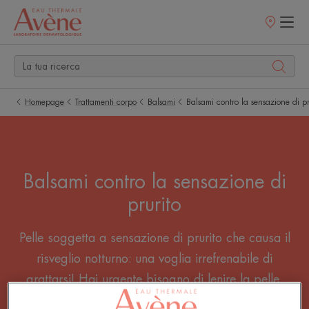
Punti
vendita
Homepage
Trattamenti corpo
Balsami
Balsami contro la sensazione di pr
Balsami contro la sensazione di
prurito
Pelle soggetta a sensazione di prurito che causa il
risveglio notturno: una voglia irrefrenabile di
grattarsi! Hai urgente bisogno di lenire la pelle.
Utilizza i nostri trattamenti contro la sensazione di