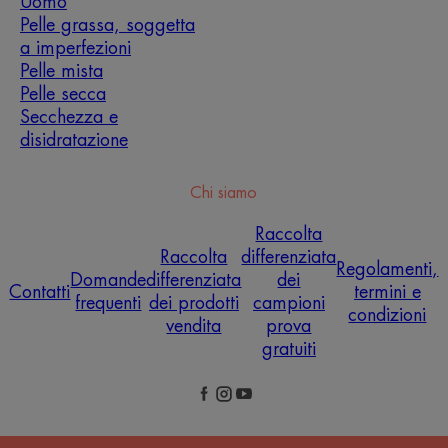
Uomo
Pelle grassa, soggetta
a imperfezioni
Pelle mista
Pelle secca
Secchezza e
disidratazione
Chi siamo
Raccolta
Raccolta
differenziata
Regolamenti,
Domande
differenziata
dei
Contatti
termini e
frequenti
dei prodotti
campioni
condizioni
vendita
prova
gratuiti