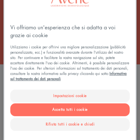
prurito per dare alla pelle un sollievo rapido e
duraturo.
Vi offriamo un'esperienza che si adatta a voi
Tutti i Balsami
grazie ai cookie
Utilizziamo i cookie per offrirvi una migliore personalizzazione (pubblicità
personalizzata, ecc.) e funzionalità avanzate durante l'utilizzo del nostro
sito. Per continuare e facilitare la vostra navigazione sul sito, potete
accettare direttamente l'uso dei cookie. Altrimenti, è possibile personalizzare
l'uso dei cookie. Per ulteriori informazioni sul trattamento dei dati personali,
0 risultato "Balsami contro la sensazione di
consultare la nostra informativa sulla privacy cliccando qui sotto:
Informativa
sul trattamento dei dati personali
prurito"
Impostazioni cookie
Cerca per problematica, gamma o tipo di prodotto
Accetta tutti i cookie
Rifiuta tutti i cookie e chiudi