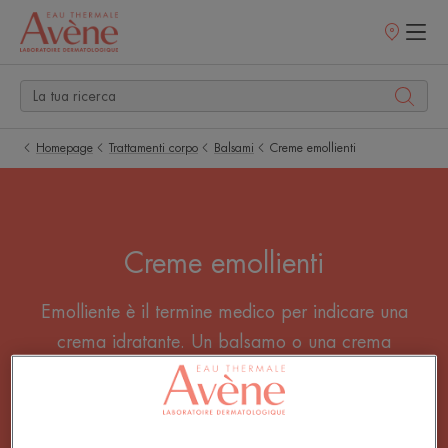
Punti
vendita
Homepage
Trattamenti corpo
Balsami
Creme emollienti
Creme emollienti
Emolliente è il termine medico per indicare una
crema idratante. Un balsamo o una crema
emolliente è particolarmente raccomandato per la
dermatite atopica. L'applicazione quotidiana di un
emolliente riduce e limita la secchezza della pelle.