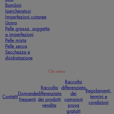
Bambini
Ipercheratosi
Imperfezioni cutanee
Uomo
Pelle grassa, soggetta
a imperfezioni
Pelle mista
Pelle secca
Secchezza e
disidratazione
Chi siamo
Raccolta
Raccolta
differenziata
Regolamenti,
Domande
differenziata
dei
Contatti
termini e
frequenti
dei prodotti
campioni
condizioni
vendita
prova
gratuiti