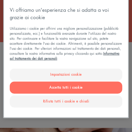
Vi offriamo un'esperienza che si adatta a voi
Tutti i Balsami
grazie ai cookie
Utilizziamo i cookie per offrirvi una migliore personalizzazione (pubblicità
personalizzata, ecc.) e funzionalità avanzate durante l'utilizzo del nostro
sito. Per continuare e facilitare la vostra navigazione sul sito, potete
accettare direttamente l'uso dei cookie. Altrimenti, è possibile personalizzare
l'uso dei cookie. Per ulteriori informazioni sul trattamento dei dati personali,
0 risultato "Creme emollienti"
consultare la nostra informativa sulla privacy cliccando qui sotto:
Informativa
sul trattamento dei dati personali
Cerca per problematica, gamma o tipo di prodotto
Impostazioni cookie
Accetta tutti i cookie
Rifiuta tutti i cookie e chiudi
CERCA