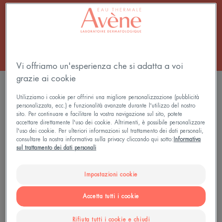
Tutti i Creme
Vi offriamo un'esperienza che si adatta a voi
grazie ai cookie
3 risultati "Trattamenti ristrutturanti"
Utilizziamo i cookie per offrirvi una migliore personalizzazione (pubblicità
personalizzata, ecc.) e funzionalità avanzate durante l'utilizzo del nostro
Crema
MANI
sito. Per continuare e facilitare la vostra navigazione sul sito, potete
Ristrutturante
Crema
accettare direttamente l'uso dei cookie. Altrimenti, è possibile personalizzare
Protettiva
Ristrutturante
l'uso dei cookie. Per ulteriori informazioni sul trattamento dei dati personali,
consultare la nostra informativa sulla privacy cliccando qui sotto:
Informativa
Barriera
sul trattamento dei dati personali
Impostazioni cookie
Accetta tutti i cookie
Cicalfate
Cicalfate
Rifiuta tutti i cookie e chiudi