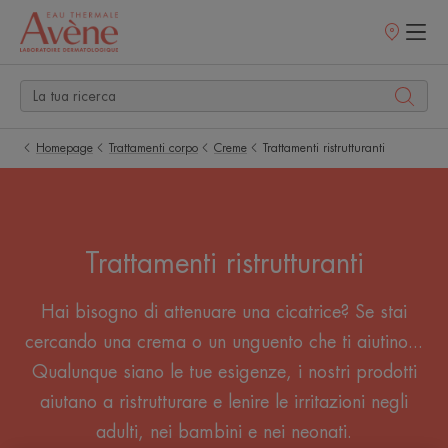
Punti
vendita
Homepage
Trattamenti corpo
Creme
Trattamenti ristrutturanti
Trattamenti ristrutturanti
Hai bisogno di attenuare una cicatrice? Se stai
cercando una crema o un unguento che ti aiutino...
Qualunque siano le tue esigenze, i nostri prodotti
aiutano a ristrutturare e lenire le irritazioni negli
adulti, nei bambini e nei neonati.