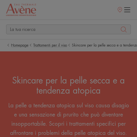
Punti
vendita
Homepage
Trattamenti per il viso
Skincare per la pelle secca e a tendenz
Skincare per la pelle secca e a
tendenza atopica
La pelle a tendenza atopica sul viso causa disagio
e una sensazione di prurito che può diventare
insopportabile. Scopri i trattamenti specifici per
affrontare i problemi della pelle atopica del viso.