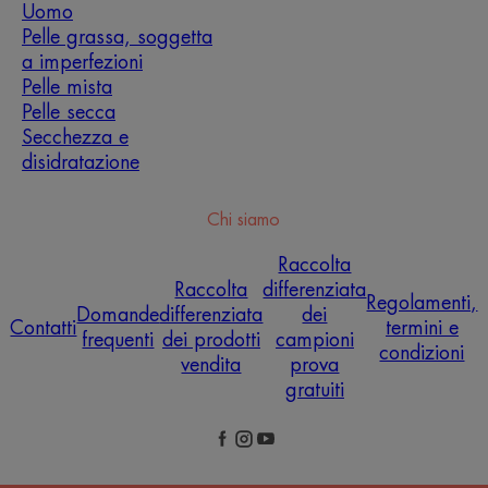
Uomo
Pelle grassa, soggetta
a imperfezioni
Pelle mista
Pelle secca
Secchezza e
disidratazione
Chi siamo
Raccolta
Raccolta
differenziata
Regolamenti,
Domande
differenziata
dei
Contatti
termini e
frequenti
dei prodotti
campioni
condizioni
vendita
prova
gratuiti