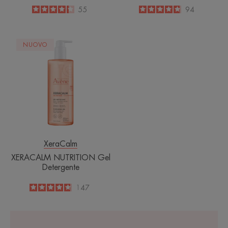
4.2
/
5
55
4.8
/
5
94
-
-
XERACALM
NUOVO
NUTRITION
Gel
Detergente
XeraCalm
XERACALM NUTRITION Gel
Detergente
4.8
/
5
147
-