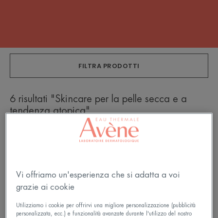
FILTRA PRODOTTI
6 risultati "Skincare per la pelle secca e a
tendenza atopica"
XERACALM
XERACALM
AD
AD
-
-
Balsamo
Crema
Vi offriamo un'esperienza che si adatta a voi
Liporestitutivo
liporestitutiva
grazie ai cookie
Utilizziamo i cookie per offrirvi una migliore personalizzazione (pubblicità
personalizzata, ecc.) e funzionalità avanzate durante l'utilizzo del nostro