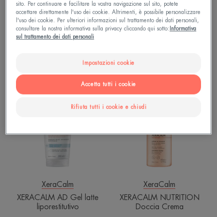
sito. Per continuare e facilitare la vostra navigazione sul sito, potete
accettare direttamente l'uso dei cookie. Altrimenti, è possibile personalizzare
XeraCalm
XeraCalm
l'uso dei cookie. Per ulteriori informazioni sul trattamento dei dati personali,
XERACALM AD - Balsamo
XERACALM AD - Crema
consultare la nostra informativa sulla privacy cliccando qui sotto:
Informativa
Liporestitutivo
liporestitutiva
sul trattamento dei dati personali
2.9
/
5
173
4.7
/
5
100
Impostazioni cookie
-
-
XERACALM
XERACALM
Accetta tutti i cookie
AD
NUTRITION
Gel
Doccia
Rifiuta tutti i cookie e chiudi
latte
Crema
liporestitutivo
XeraCalm
XeraCalm
XERACALM AD Gel latte
XERACALM NUTRITION
liporestitutivo
Doccia Crema