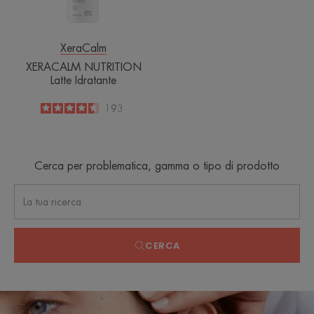
XeraCalm
XERACALM NUTRITION
Latte Idratante
4.6
/
5
193
-
Cerca per problematica, gamma o tipo di prodotto
CERCA