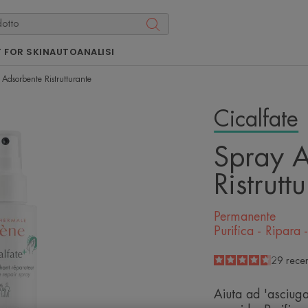
 FOR SKIN
AUTOANALISI
Adsorbente Ristrutturante
Cicalfate
Spray A
Ristrutt
Permanente
Purifica - Ripara
4.7
/
5
29
recen
-
Aiuta ad 'asciugar