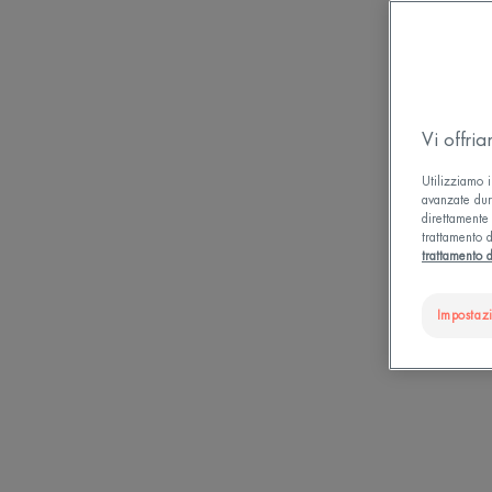
Vi offri
Utilizziamo i
avanzate dura
direttamente 
trattamento d
trattamento d
Impostaz