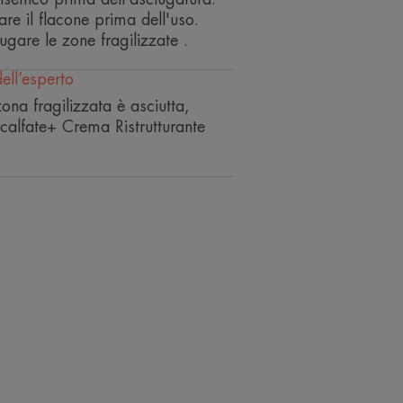
are il flacone prima dell'uso.
ugare le zone fragilizzate .
o dell’imballaggio dopo l’utilizzo del
dell’esperto
uto prima di conferirlo in raccolta
na fragilizzata è asciutta,
o Comune.
calfate+ Crema Ristrutturante
ANTE Formato 100ml - EAN