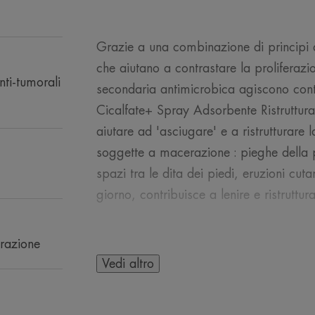
Grazie a una combinazione di principi atti
che aiutano a contrastare la proliferaz
nti-tumorali
secondaria antimicrobica agiscono contr
Cicalfate+ Spray Adsorbente Ristruttura
aiutare ad 'asciugare' e a ristrutturare 
soggette a macerazione : pieghe della pel
spazi tra le dita dei piedi, eruzioni cuta
giorno, contribuisce a lenire e ristrut
erazione
Vedi altro
L’OPINIONE DEL 