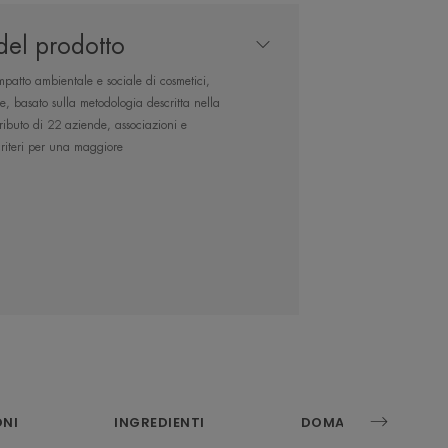
del prodotto
patto ambientale e sociale di cosmetici,
completa per
re, basato sulla metodologia descritta nella
tturare e lenire le
buto di 22 aziende, associazioni e
 criteri per una maggiore
ni soggette a
tta la famiglia in
pray.
ONI
INGREDIENTI
DOMANDE FREQUENT