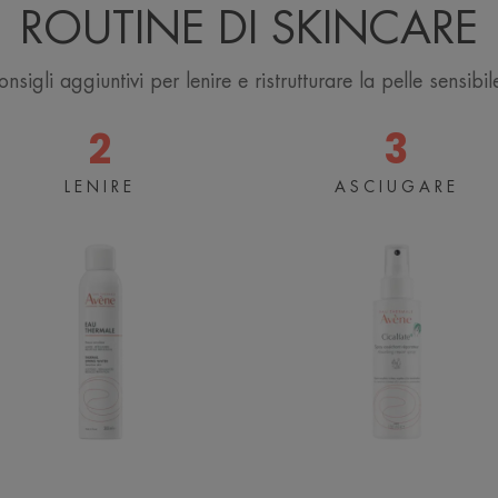
ROUTINE DI SKINCARE
nsigli aggiuntivi per lenire e ristrutturare la pelle sensibile
2
3
Acqua
Spray
LENIRE
ASCIUGARE
Termale
Adsorbente
Avène
Ristrutturan
Spray