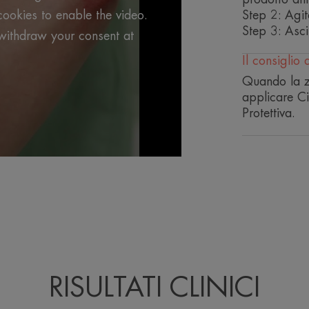
cookies to enable the video.
Step 2: Agit
Step 3: Asci
Qui di seguito le informazioni sullo smaltiment
withdraw your consent at
prodotto.
Il consiglio 
Svuotare l’imballaggio primario del suo conten
differenziata.
Quando la zo
Verificare le disposizioni del propri
applicare Ci
CICALFATE SPRAY ADSORBENTE RISTRUTTUR
Protettiva.
3282770205633
Flacone (PET 1): PLASTICA
Erogatore (PP 5): PLASTICA
Pellicola protettiva (PET 1): PLASTICA
*Non è un sostituto di un antisettico.
**Favorisce la ristrutturazione epidermica.
*Non è un sostituto di un antisettico.
RISULTATI CLINICI