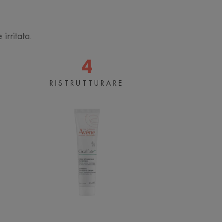
 irritata.
4
Crema
RISTRUTTURARE
Ristrutturante
te
Protettiva