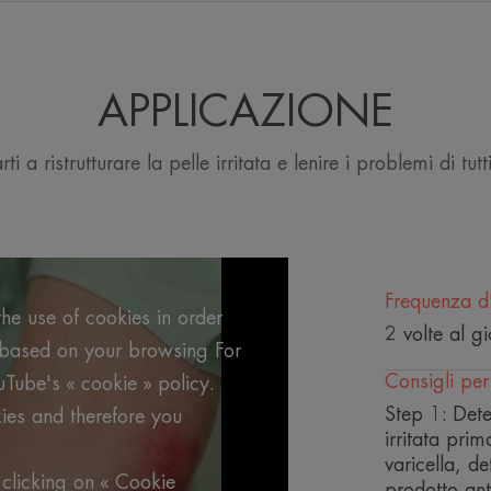
Questo spray è il risultato dell'innova
raggiungere tutte le zone fragilizzate d
sua formula completa e unica con [C+-Re
ristrutturante post-biotico ottenuto dal
APPLICAZIONE
favorisce il processo di ristrutturazine 
rti a ristrutturare la pelle irritata e lenire i problemi di tutti
Benefici
• ADSORBENTE : Le polveri adsorbenti '
viso, corpo e sederino area del pannol
• RISTRUTTURANTE* : [C+-Restore]™, il 
postbiotico ottenuto dall'Acqua Termale
Frequenza d
ristrutturazione epidermica.
he use of cookies in order
2 volte al g
• PURIFICANTE : I solfati di rame e di 
g based on your browsing For
proliferazione microbica permettono un
Consigli per
uTube's « cookie » policy.
limitano il rischio di proliferazione micr
Step 1: Dete
ies and therefore you
irritata pri
varicella, de
RACCOLTA DIFFERENZIATA
clicking on « Cookie
prodotto ant