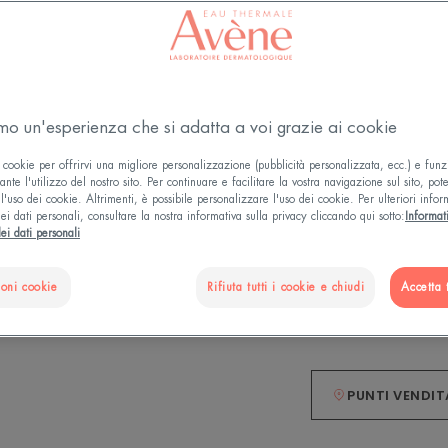
e umide. Purifica
contrastare la pr
amo un'esperienza che si adatta a voi grazie ai cookie
Secca
 cookie per offrirvi una migliore personalizzazione (pubblicità personalizzata, ecc.) e funz
nte l'utilizzo del nostro sito. Per continuare e facilitare la vostra navigazione sul sito, pot
l'uso dei cookie. Altrimenti, è possibile personalizzare l'uso dei cookie. Per ulteriori infor
1° attivo ristrutt
ei dati personali, consultare la nostra informativa sulla privacy cliccando qui sotto:
Informat
ei dati personali
Adsorbente, ristru
ioni cookie
Rifiuta tutti i cookie e chiudi
Accetta t
Spray
Spray
100ml
PUNTI VENDIT