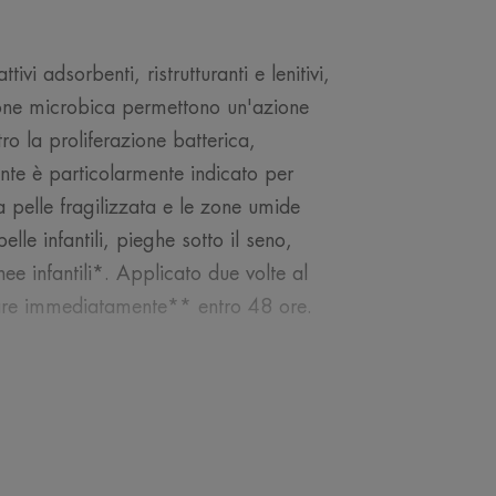
vi adsorbenti, ristrutturanti e lenitivi,
ione microbica permettono un'azione
o la proliferazione batterica,
nte è particolarmente indicato per
la pelle fragilizzata e le zone umide
le infantili, pieghe sotto il seno,
nee infantili*. Applicato due volte al
turare immediatamente** entro 48 ore.
NOSTRO ESPERTO