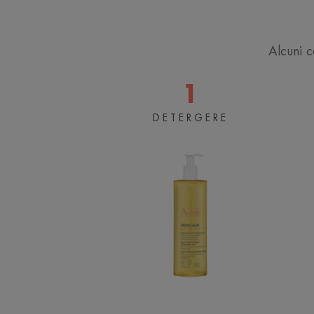
Alcuni co
1
Olio
DETERGERE
Detergente
Liporestitutivo