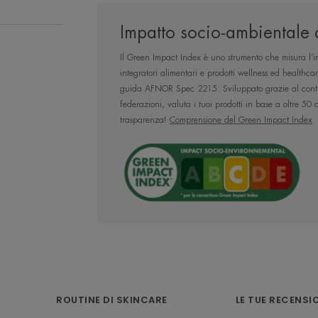
Impatto socio-ambientale 
Il Green Impact Index è uno strumento che misura l’im
Una formula 
integratori alimentari e prodotti wellness ed healthca
'asciugare', ristru
guida AFNOR Spec 2215. Sviluppato grazie al contri
federazioni, valuta i tuoi prodotti in base a oltre 50
fragilizzazio
trasparenza!
Comprensione del Green Impact Index
macerazione per tu
uno s
Vantaggio
ROUTINE DI SKINCARE
LE TUE RECENSI