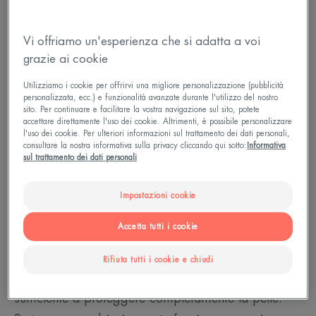
pigmento colorato, la melanina. La melanina,
espulsa dai melanociti, colorerà poi le cellule vicine
Vi offriamo un'esperienza che si adatta a voi
dell'epidermide.
grazie ai cookie
Utilizziamo i cookie per offrirvi una migliore personalizzazione (pubblicità
Leggi di più
personalizzata, ecc.) e funzionalità avanzate durante l'utilizzo del nostro
sito. Per continuare e facilitare la vostra navigazione sul sito, potete
accettare direttamente l'uso dei cookie. Altrimenti, è possibile personalizzare
l'uso dei cookie. Per ulteriori informazioni sul trattamento dei dati personali,
consultare la nostra informativa sulla privacy cliccando qui sotto:
Informativa
sul trattamento dei dati personali
Capacità di abbronzarsi
La capacità di abbronzarsi è unica per ogni
Impostazioni cookie
individuo. , Le cellule incaricate di produrre la
Accetta tutti i cookie
melanina dipendono dal fototipo della pelle e
dall'azione dei melanociti La melanina nella pelle
Rifiuta tutti i cookie e chiudi
forma una barriera naturale ai raggi UV, ma non è
sufficiente a proteggere completamente la pelle.