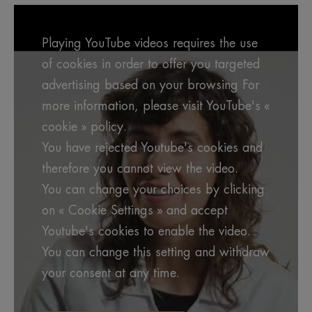
Playing YouTube videos requires the use
of cookies in order to offer you targeted
advertising based on your browsing For
more information, please visit YouTube's «
cookie » policy.
You have rejected Youtube's cookies and
therefore you cannot view the video.
You can change your choices by clicking
on « Cookie Settings » and accept
Youtube's cookies to enable the video.
You can change this setting and withdraw
your consent at any time.