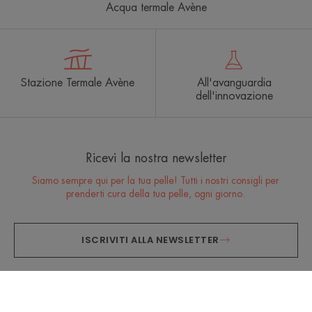
Acqua termale Avène
Stazione Termale Avène
All'avanguardia
dell'innovazione
Ricevi la nostra newsletter
Siamo sempre qui per la tua pelle! Tutti i nostri consigli per
prenderti cura della tua pelle, ogni giorno.
ISCRIVITI ALLA NEWSLETTER
Consigli