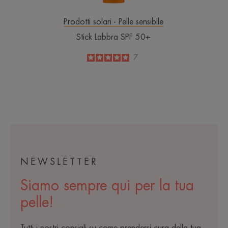
Prodotti solari - Pelle sensibile
Stick Labbra SPF 50+
5
/
5
7
-
NEWSLETTER
Siamo sempre qui per la tua
pelle!
Tutti i nostri consigli su come prendersi cura della tua