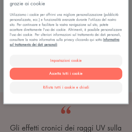
grazie ai cookie
Diffrazione da parte delle fibre e delle cellule di
ogni strato di pelle, che è notevole per lo strato
Utilizziamo i cookie per offrirvi una migliore personalizzazione (pubblicità
personalizzata, ecc.) e funzionalità avanzate durante l'utilizzo del nostro
corneo e lo strato di melanina
sito. Per continuare e facilitare la vostra navigazione sul sito, potete
accettare direttamente l'uso dei cookie. Altrimenti, è possibile personalizzare
Trasmissione attraverso gli strati epidermici
l'uso dei cookie. Per ulteriori informazioni sul trattamento dei dati personali,
consultare la nostra informativa sulla privacy cliccando qui sotto:
Informativa
Il solo assorbimento può indurre una reazione
sul trattamento dei dati personali
fotochimica in varie sostanze contenute nelle cellule
come cheratina, melanina, proteine o pigmenti
Impostazioni cookie
carotenoidi
Accetta tutti i cookie
Rifiuta tutti i cookie e chiudi
Gli effetti cronici dei raggi UV sulla