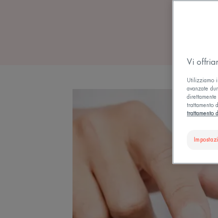
Pro
Vi offri
Utilizziamo i
avanzate dura
direttamente 
trattamento d
trattamento d
Impostaz