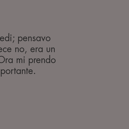
iedi; pensavo
ece no, era un
. Ora mi prendo
mportante.