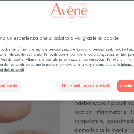
teggere la pelle dagli effetti collaterali dei trattamenti on
amo un'esperienza che si adatta a voi grazie ai cookie
 cookie per offrirvi una migliore personalizzazione (pubblicità personalizzata, ecc.) e funz
Trattamenti
nte l'utilizzo del nostro sito. Per continuare e facilitare la vostra navigazione sul sito, pot
l'uso dei cookie. Altrimenti, è possibile personalizzare l'uso dei cookie. Per ulteriori infor
ei dati personali, consultare la nostra informativa sulla privacy cliccando qui sotto:
Informat
fragilizzat
ei dati personali
La chemioterapia e i trat
ioni cookie
Rifiuta tutti i cookie e chiudi
Accetta t
di mani e piedi. Questi tr
indeboliscono i piccoli v
reazioni infiammatorie. Ri
screpolature, ispessimento
ammorbidire le mani e i pi