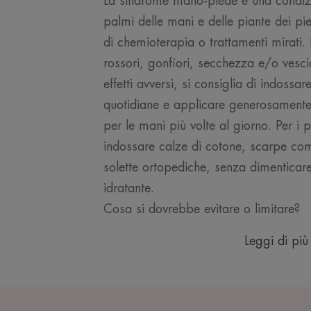
La sindrome mano-piede è una condiz
palmi delle mani e delle piante dei pied
di chemioterapia o trattamenti mirati.
rossori, gonfiori, secchezza e/o vescic
effetti avversi, si consiglia di indossar
quotidiane e applicare generosamente 
per le mani più volte al giorno. Per i p
indossare calze di cotone, scarpe co
solette ortopediche, senza dimenticare
idratante.
Cosa si dovrebbe evitare o limitare?
Leggi di più