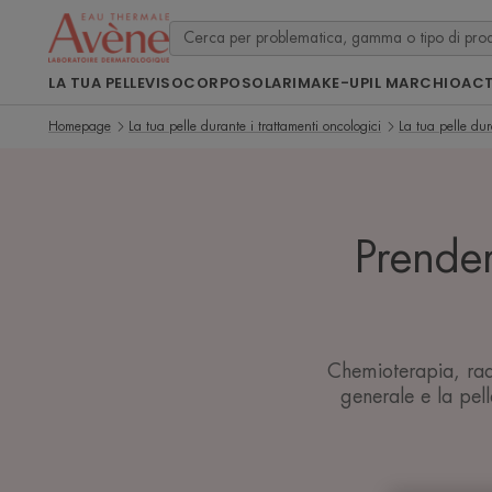
LA TUA PELLE
VISO
CORPO
SOLARI
MAKE-UP
IL MARCHIO
ACT
Homepage
La tua pelle durante i trattamenti oncologici
La tua pelle dur
Prender
Chemioterapia, radi
generale e la pell