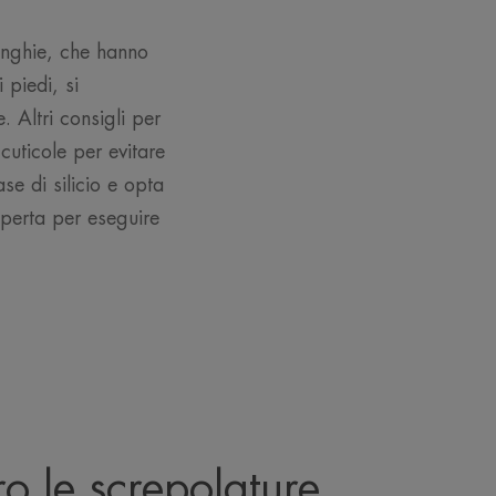
unghie, che hanno
 piedi, si
 Altri consigli per
cuticole per evitare
se di silicio e opta
sperta per eseguire
ro le screpolature