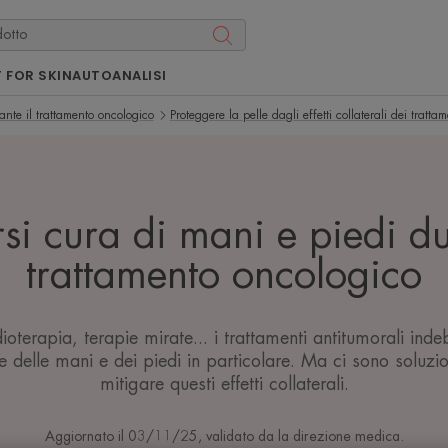
 FOR SKIN
AUTOANALISI
ante il trattamento oncologico
Proteggere la pelle dagli effetti collaterali dei tratta
si cura di mani e piedi du
trattamento oncologico
oterapia, terapie mirate... i trattamenti antitumorali indeb
e delle mani e dei piedi in particolare. Ma ci sono soluzi
mitigare questi effetti collaterali.
Aggiornato il
03/11/25
, validato da
la direzione medica
.