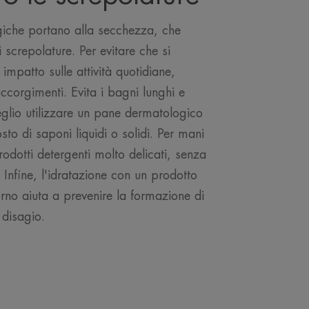
giche portano alla secchezza, che
 screpolature. Per evitare che si
o impatto sulle attività quotidiane,
ccorgimenti. Evita i bagni lunghi e
eglio utilizzare un pane dermatologico
sto di saponi liquidi o solidi. Per mani
odotti detergenti molto delicati, senza
nfine, l'idratazione con un prodotto
orno aiuta a prevenire la formazione di
l disagio.