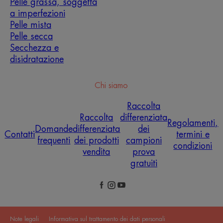
Pelle grassa, soggetta
a imperfezioni
Pelle mista
Pelle secca
Secchezza e
disidratazione
Chi siamo
Raccolta
Raccolta
differenziata
Regolamenti,
Domande
differenziata
dei
Contatti
termini e
frequenti
dei prodotti
campioni
condizioni
vendita
prova
gratuiti
Note legali
Informativa sul trattamento dei dati personali