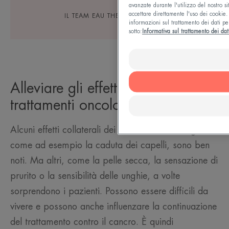
avanzate durante l'utilizzo del nostro si
accettare direttamente l'uso dei cookie. 
IL TEAM EAU THERMALE AVÈNE
informazioni sul trattamento dei dati pe
sotto:
Informativa sul trattamento dei dat
Alleviare gli effetti collaterali dei
trattamenti oncologici
Alcuni effetti collaterali dei trattamenti oncologici,
come ad esempio la caduta dei capelli, sono ben
noti. Ma altri, come la pelle secca, la sensazione di
prurito o la sensibilità delle unghie, a volte
sorprendono i pazienti. Possono essere difficili da
vivere e possono anche influenzare la continuazione
del trattamento contro il cancro. È quindi