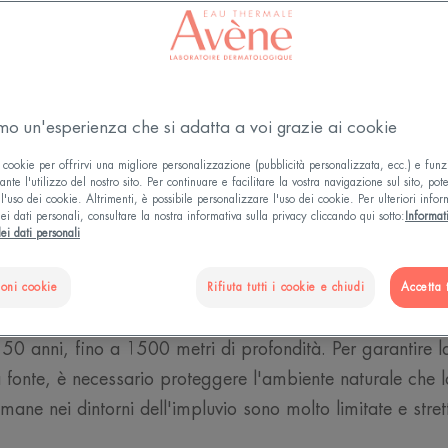
 è un'area geografica che contri
amo un'esperienza che si adatta a voi grazie ai cookie
igionamento idrico di un fiume.
 cookie per offrirvi una migliore personalizzazione (pubblicità personalizzata, ecc.) e funz
 vasta area, situata all'interno 
nte l'utilizzo del nostro sito. Per continuare e facilitare la vostra navigazione sul sito, pot
l'uso dei cookie. Altrimenti, è possibile personalizzare l'uso dei cookie. Per ulteriori infor
ei dati personali, consultare la nostra informativa sulla privacy cliccando qui sotto:
Informat
gionale dell'Alta Linguadoca, d
ei dati personali
nfiltra nel sottosuolo.
ioni cookie
Rifiuta tutti i cookie e chiudi
Accetta t
etra nella terra andrà ad alimentare la sorgente Avène 
 50 anni, fino a 1500 metri di profondità. Per garantire la
 fonte, è necessario proteggere l'ambiente naturale che l
 umane nei dintorni dell'impluvio sono molto limitate e stre