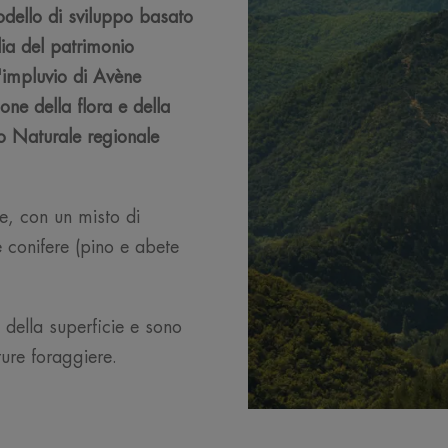
odello di sviluppo basato
dia del patrimonio
L'impluvio di Avène
one della flora e della
co Naturale regionale
te, con un misto di
e conifere (pino e abete
 della superficie e sono
ture foraggiere.