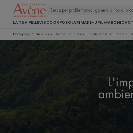
LA TUA PELLE
VISO
CORPO
SOLARI
MAKE-UP
IL MARCHIO
ACT
Homepage
L'impluvio di Avène, nel cuore di un ambiente naturale e di un
L'im
ambien