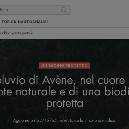
 FOR SKIN
AUTOANALISI
a biodiversità protetta
UN BACINO PROTETTO
pluvio di Avène, nel cuore 
te naturale e di una biodi
protetta
Aggiornato il
22/12/25
, validato da
la direzione medica
.