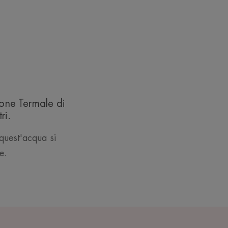
zione Termale di
ri.
quest'acqua si
e.