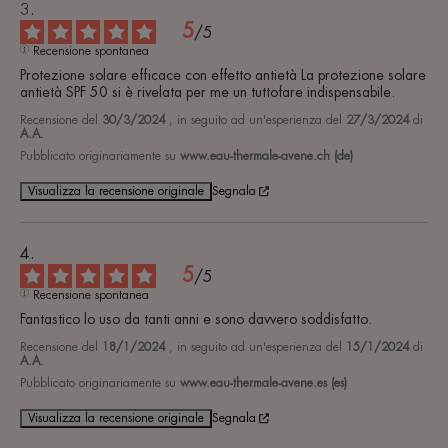
5
/
5
Recensione spontanea
Protezione solare efficace con effetto antietà La protezione solare 
antietà SPF 50 si è rivelata per me un tuttofare indispensabile.
Recensione del
30/3/2024
, in seguito ad un'esperienza del
27/3/2024
di
A.A.
Pubblicato originariamente su
www.eau-thermale-avene.ch (de)
Visualizza la recensione originale
Segnala
5
/
5
Recensione spontanea
Fantastico lo uso da tanti anni e sono davvero soddisfatto.
Recensione del
18/1/2024
, in seguito ad un'esperienza del
15/1/2024
di
A.A.
Pubblicato originariamente su
www.eau-thermale-avene.es (es)
Visualizza la recensione originale
Segnala