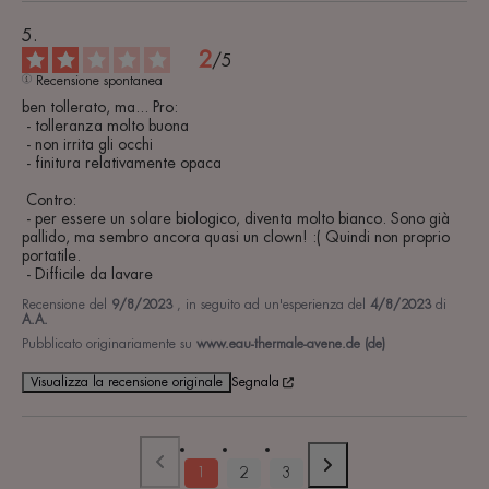
2
/
5
Recensione spontanea
ben tollerato, ma... Pro:

 - tolleranza molto buona

 - non irrita gli occhi

 - finitura relativamente opaca

 Contro:

 - per essere un solare biologico, diventa molto bianco. Sono già 
pallido, ma sembro ancora quasi un clown! :( Quindi non proprio 
portatile.

 - Difficile da lavare
Recensione del
9/8/2023
, in seguito ad un'esperienza del
4/8/2023
di
A.A.
Pubblicato originariamente su
www.eau-thermale-avene.de (de)
Visualizza la recensione originale
Segnala
1
2
3