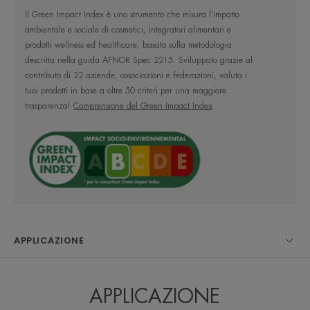
antiossidante, per proteggere le cellule dai radicali
Il Green Impact Index è uno strumento che misura l’impatto
ambientale e sociale di cosmetici, integratori alimentari e
liberi.
prodotti wellness ed healthcare, basato sulla metodologia
- Acqua Termale Avène, nota per le sue proprietà
descritta nella guida AFNOR Spec 2215. Sviluppato grazie al
lenitive, anti-irritanti e addolcenti.
contributo di 22 aziende, associazioni e federazioni, valuta i
tuoi prodotti in base a oltre 50 criteri per una maggiore
Il pratico tubo con dosatore permette di dosare
trasparenza!
Comprensione del Green Impact Index
facilmente la giusta quantità di prodotto da
applicare.
L’OPINIONE DEL NOSTRO ESPERTO
APPLICAZIONE
Protezione solare molto alta per le
APPLICAZIONE