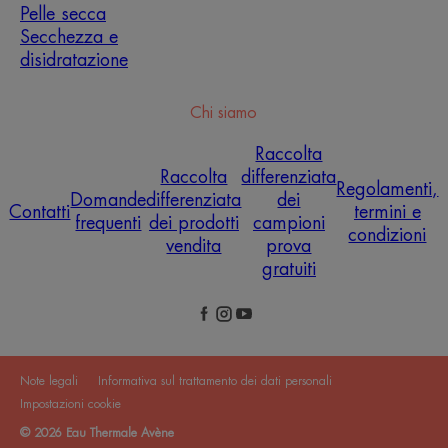
Pelle secca
Secchezza e
disidratazione
Chi siamo
Raccolta
Raccolta
differenziata
Regolamenti,
Domande
differenziata
dei
Contatti
termini e
frequenti
dei prodotti
campioni
condizioni
vendita
prova
gratuiti
Note legali
Informativa sul trattamento dei dati personali
Impostazioni cookie
© 2026 Eau Thermale Avène