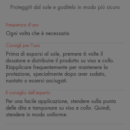
pelli sensibili, arricchita con
Proteggiti dal sole e goditelo in modo più sicuro
principi attivi anti-età che aiutano
ad agire sul foto-invecchiamento.
Frequenza d'uso
Ogni volta che è necessario
Consigli per l'uso
Vantaggio
Prima di esporsi al sole, premere 6 volte il
dosatore e distribuire il prodotto su viso e collo.
Crema ad alto comfort per il viso con protezione
Riapplicare frequentemente per mantenere la
solare molto elevata / UVB-UVA e anti-età,
protezione, specialmente dopo aver sudato,
Trattamento la Protezione Solare Anti-Età SPF 50+
nuotato o essersi asciugati.
è adatto adatta alla pelle sensibile e aiuta a
prevenire il fotoinvecchiamento.
Il consiglio dell’esperto
Per una facile applicazione, stendere sulla punta
Benefici
delle dita e tamponare su viso e collo. Quindi,
stendere in modo uniforme.
• FOTOPROTEZIONE : filtri UVB-UVA fotostabili
che proteggono dagli effetti nocivi dei raggi solari.