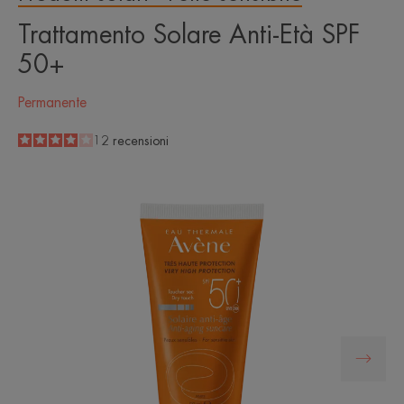
Trattamento Solare Anti-Età SPF
50+
Permanente
4
/
5
12
recensioni
-