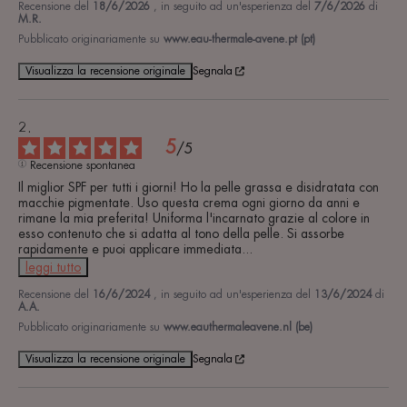
Recensione del
18/6/2026
, in seguito ad un'esperienza del
7/6/2026
di
M.R.
Pubblicato originariamente su
www.eau-thermale-avene.pt (pt)
Visualizza la recensione originale
Segnala
5
/
5
Recensione spontanea
Il miglior SPF per tutti i giorni! Ho la pelle grassa e disidratata con 
macchie pigmentate. Uso questa crema ogni giorno da anni e 
rimane la mia preferita! Uniforma l'incarnato grazie al colore in 
esso contenuto che si adatta al tono della pelle. Si assorbe 
rapidamente e puoi applicare immediata
...
leggi tutto
Recensione del
16/6/2024
, in seguito ad un'esperienza del
13/6/2024
di
A.A.
Pubblicato originariamente su
www.eauthermaleavene.nl (be)
Visualizza la recensione originale
Segnala