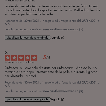
Recensione spontanea
leader di mercato Acqua termale assolutamente perfetta. Lo uso 
quotidianamente dopo lo sport e nei mesi estivi. Raffredda, lenisce 
e rinfresca perfettamente la pelle.
Recensione del
30/6/2021
, in seguito ad un'esperienza del
27/6/2021
di
A.A.
Pubblicato originariamente su
www.eau-thermale-avene.cz (cz)
Visualizza la recensione originale
Segnala
5
/
5
Recensione spontanea
Rinfresca Lo usavo solo d'estate per rinfrescarmi. Adesso lo uso 
mattina e sera dopo il trattamento della pelle e durante il giorno 
per idratarla. La amo!
Recensione del
30/6/2021
, in seguito ad un'esperienza del
27/6/2021
di
A.A.
Pubblicato originariamente su
www.eau-thermale-avene.cz (cz)
Visualizza la recensione originale
Segnala