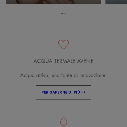
l'esposiz
al
sole
Vai
Vai
all'elemento
all'elemento
1
2
ACQUA TERMALE AVÈNE
Acqua attiva, una fonte di innovazione.
PER SAPERNE DI PIÙ ->