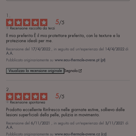
5
/
5
Recensione raccolta da terzi
Il mio preferito È il mio protettore preferito, con la texture e la 
protezione ideali per me.
Recensione del
17/4/2022
, in seguito ad un'esperienza del
14/4/2022
di
A.A.
Pubblicato originariamente su
www.eau-thermale-avene.pt (pt)
Visualizza la recensione originale
Segnala
5
/
5
Recensione spontanea
Prodotto eccellente Rinfresco nelle giornate estive, sollievo dalle 
lesioni superficiali della pelle, pulizia in movimento.
Recensione del
6/11/2021
, in seguito ad un'esperienza del
3/11/2021
di
A.A.
Pubblicato originariamente su
www.eau-thermale-avene.cz (cz)