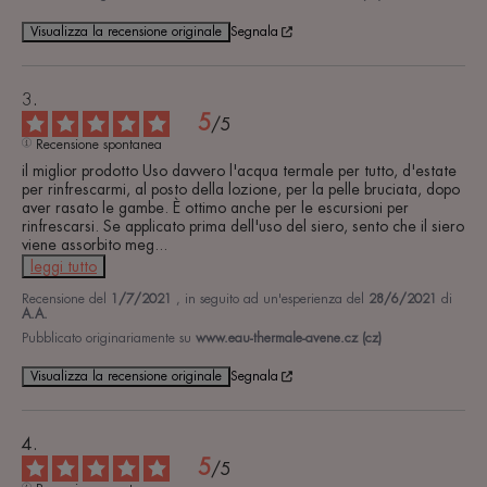
Visualizza la recensione originale
Segnala
5
/
5
Recensione spontanea
il miglior prodotto Uso davvero l'acqua termale per tutto, d'estate 
per rinfrescarmi, al posto della lozione, per la pelle bruciata, dopo 
aver rasato le gambe. È ottimo anche per le escursioni per 
rinfrescarsi. Se applicato prima dell'uso del siero, sento che il siero 
viene assorbito meg
...
leggi tutto
Recensione del
1/7/2021
, in seguito ad un'esperienza del
28/6/2021
di
A.A.
Pubblicato originariamente su
www.eau-thermale-avene.cz (cz)
Visualizza la recensione originale
Segnala
5
/
5