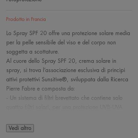
Prodotto in Francia
Lo Spray SPF 20 offre una protezione solare media
per la pelle sensibile del viso e del corpo non
soggetta a scottature.
Al cuore dello Spray SPF 20, crema solare in
spray, si trova l’associazione esclusiva di principi
attivi protettivi Sunsitive®, sviluppata dalla Ricerca
Pierre Fabre e composta da:
- Un sistema di filtri brevettato che contiene solo
quattro filtri solari, per una protezione UVB-UVA
molto ampia e stabile e una tollerabilità cutanea
ottimale.
Vedi altro
- Provitamina E (pre-tocoferil), un antiossidante, per