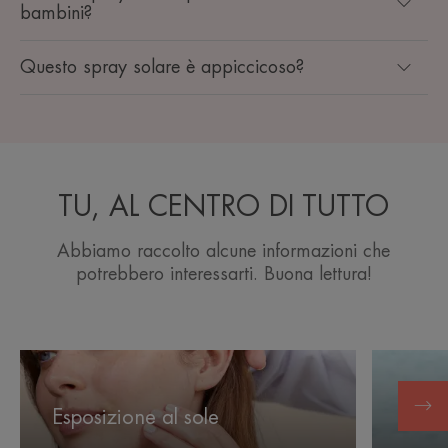
bambini?
Questo spray solare è appiccicoso?
TU, AL CENTRO DI TUTTO
Abbiamo raccolto alcune informazioni che
potrebbero interessarti. Buona lettura!
Esposizione
Lenire
al
la
Lenir
sole
pelle
Esposizione al sole
l'esp
dopo