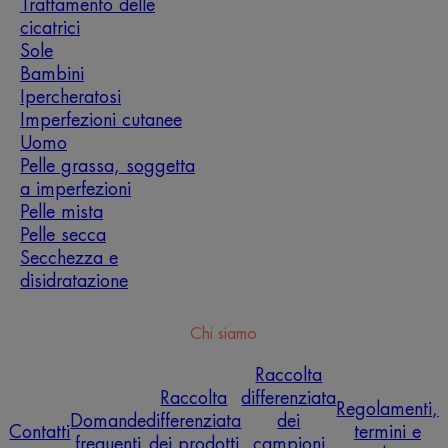
Trattamento delle
cicatrici
Sole
Bambini
Ipercheratosi
Imperfezioni cutanee
Uomo
Pelle grassa, soggetta
a imperfezioni
Pelle mista
Pelle secca
Secchezza e
disidratazione
Chi siamo
Raccolta
Raccolta
differenziata
Regolamenti,
Domande
differenziata
dei
Contatti
termini e
frequenti
dei prodotti
campioni