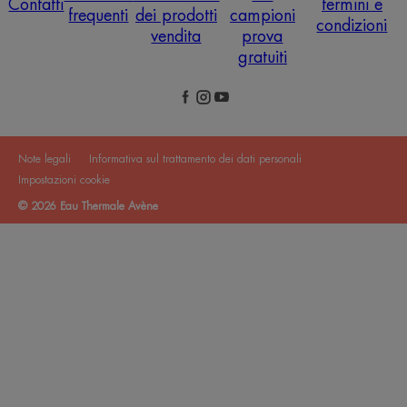
Contatti
termini e
frequenti
dei prodotti
campioni
condizioni
vendita
prova
gratuiti
Note legali
Informativa sul trattamento dei dati personali
Impostazioni cookie
© 2026 Eau Thermale Avène