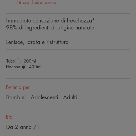
48 ore di idratazione
Immediata sensazione di freschezza*
98% di ingredienti di origine naturale
Lenisce, idrata e ristruttura
Tubo
Tubo
200ml
Flacone
Flacone
400ml
Perfetto per
Bambini - Adolescenti - Adulti
Età
Da 2 anno / i