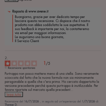
Risposta di
www.avene.it
Buongiorno, grazie per aver dedicato tempo per 
lasciare questa recensione. Ci dispiace che il nostro 
prodotto non abbia soddisfatto le sue aspettative. Il 
suo feedback è importante per noi, la contatteremo 
via email per maggiori informazioni.

Le auguriamo una buona giornata,

Il Servizio Clienti
1
/
5
Recensione spontanea
Purtroppo non posso mettere meno di una stella. Sono veramente 
scioccata dal fatto che la nuova formula non sia minimamente 
paragonabile a quella che c'era prima. Ho cercato dappertutto la 
versione precedente perché questa purtroppo è inutilizzabile. Per 
favore riportate sul mercato quella precedent
...
leggi tutto
Recensione del
16/7/2026
, in seguito ad un'esperienza del
1/7/2026
di
Therese D.