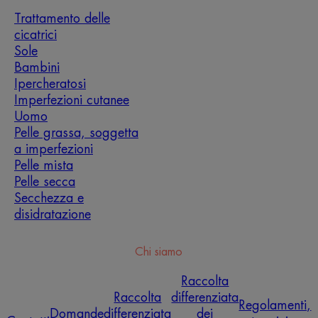
Trattamento delle
cicatrici
Sole
Bambini
Ipercheratosi
Imperfezioni cutanee
Uomo
Pelle grassa, soggetta
a imperfezioni
Pelle mista
Pelle secca
Secchezza e
disidratazione
Chi siamo
Raccolta
Raccolta
differenziata
Regolamenti,
Domande
differenziata
dei