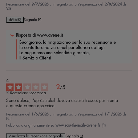
Recensione del
9/7/2026
, in seguito ad un'esperienza del
2/8/2024
di
V.B.
Utile
(0)
Segnala
Risposta di
www.avene.it
Buongiorno, la ringraziamo per la sua recensione e 
la contatteremo via email per ulteriori dettagli.

Le auguriamo una splendida giornata,

Il Servizio Clienti
2
/
5
Recensione spontanea
Sono deluso, l'après-soleil doveva essere fresco, per niente 

e questa crema appiccica
Recensione del
1/6/2026
, in seguito ad un'esperienza del
1/1/2026
di
N.T.
Pubblicato originariamente su
www.eau-thermale-avene.fr (fr)
Visualizza la recensione originale
Segnala