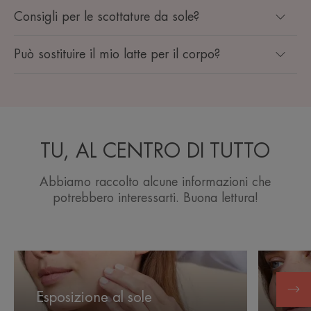
Consigli per le scottature da sole?
Può sostituire il mio latte per il corpo?
TU, AL CENTRO DI TUTTO
Abbiamo raccolto alcune informazioni che
potrebbero interessarti. Buona lettura!
Esposizione
Scottatur
al
da
Scott
sole
sole:
Esposizione al sole
bruc
alleviare