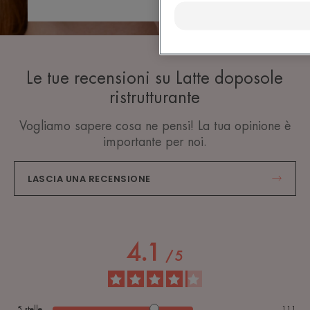
Le tue recensioni su Latte doposole
ristrutturante
Vogliamo sapere cosa ne pensi! La tua opinione è
importante per noi.
LASCIA UNA RECENSIONE
4.1
/
5
5
stelle
111