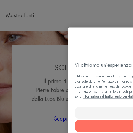
Mostra fonti
Vi offriamo un'esperienza 
SOLARI
Utilizziamo i cookie per offrirvi una mi
Il primo filtro solare
avanzate durante l'utilizzo del nostro si
accettare direttamente l'uso dei cookie. 
Pierre Fabre che protegge
informazioni sul trattamento dei dati pe
sotto:
Informativa sul trattamento dei dat
dalla Luce Blu e dai raggi UV.
Scopri