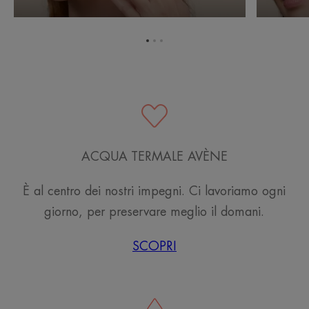
il
bruciore
Vai
Vai
Vai
all'elemento
all'elemento
all'elemento
1
2
3
ACQUA TERMALE AVÈNE
È al centro dei nostri impegni. Ci lavoriamo ogni
giorno, per preservare meglio il domani.
SCOPRI