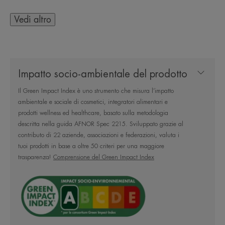
adulti e bambini, a partire dai 2 anni.
Il flacone da 400ml è eco-progettato e realizzato
Vedi altro
con il 100% di plastica riciclata e riciclabile, per un
maggiore rispetto dell'ambiente.
Impatto socio-ambientale del prodotto
Vantaggio
Il Green Impact Index è uno strumento che misura l’impatto
Una consistenza cremosa e fondente con
ambientale e sociale di cosmetici, integratori alimentari e
un'immediata sensazione di freschezza*.
prodotti wellness ed healthcare, basato sulla metodologia
descritta nella guida AFNOR Spec 2215. Sviluppato grazie al
contributo di 22 aziende, associazioni e federazioni, valuta i
Benefici
tuoi prodotti in base a oltre 50 criteri per una maggiore
• LENISCE: dona una sensazione di freschezza e
trasparenza!
Comprensione del Green Impact Index
comfort dopo l'esposizione al sole.
• IDRATA: idrata gli strati superficiali della pelle.
• RISTRUTTURA: arricchito con antiossidanti e olio
di jojoba. Ripristina la barriera cutanea.