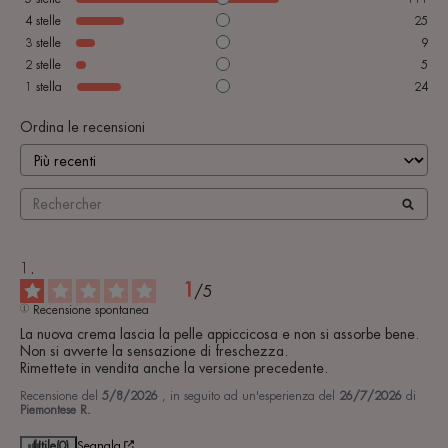
4
stelle
25
3
stelle
9
2
stelle
5
1
stella
24
Ordina le recensioni
1
/
5
Recensione spontanea
La nuova crema lascia la pelle appiccicosa e non si assorbe bene. 
Non si avverte la sensazione di freschezza.

Rimettete in vendita anche la versione precedente.
Recensione del
5/8/2026
, in seguito ad un'esperienza del
26/7/2026
di
Piemontese R.
Utile
(0)
Segnala