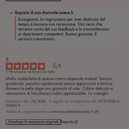
Risposta di
eau-thermale-avene.fr
Buongiorno, la ringraziamo per aver dedicato del 
tempo a lasciare una recensione. Stia certo che 
terremo conto del suo feedback e lo trasmetteremo 
ai dipartimenti competenti. Buona giornata, Il 
servizio consumatori
5
/
5
Recensione verificata da tester
Molto soddisfatta di questa crema doposole Avène! Texture 
gradevole, penetra rapidamente senza appiccicare e lenisce 
davvero la pelle dopo una giornata al sole. Odore delicato e 
sensazione di freschezza molto apprezzabile. La consiglio
Recensione del
1/6/2026
, in seguito ad un'esperienza del
27/5/2026
di
Sandra R.
Pubblicato originariamente su
www.eau-thermale-avene.fr (fr)
Visualizza la recensione originale
Segnala