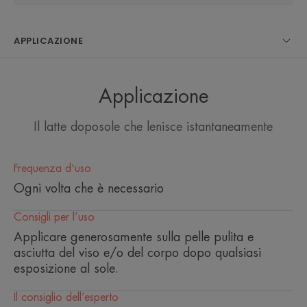
RACCOLTA DIFFERENZIATA
APPLICAZIONE
Qui di seguito le informazioni sullo smaltimento
dell’imballaggio dopo l’utilizzo del prodotto.
Applicazione
Svuotare l’imballaggio primario del suo contenuto prima di
conferirlo in raccolta differenziata.
Verificare le disposizioni del proprio Comune.
Il latte doposole che lenisce istantaneamente
LATTE DOPOSOLE RISTRUTTURANTE Formato 400ml -
EAN 3282770154238
Frequenza d'uso
Flacone e tappo (PET 1): Plastica
Ogni volta che è necessario
* dai 2 anni in su
*Test strumentale, 22 soggetti, dopo 2 applicazioni per 7 giorni
Consigli per l’uso
*Studio di tollerabilità ed efficacia su 44 soggetti. Sensazione percepita dai
soggetti subito dopo l'applicazione
Applicare generosamente sulla pelle pulita e
asciutta del viso e/o del corpo dopo qualsiasi
esposizione al sole.
Il consiglio dell’esperto