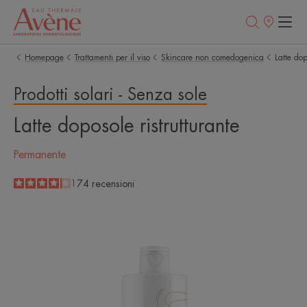
Punti
vendita
Homepage
Trattamenti per il viso
Skincare non comedogenica
Latte dop
Prodotti solari - Senza sole
Latte doposole ristrutturante
Permanente
4.1
/
5
174
recensioni
-