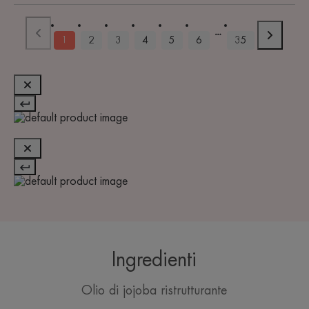
1
2
3
4
5
6
35
Ingredienti
Olio di jojoba ristrutturante