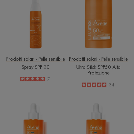
SPF
Stick
20
SPF50
Alta
Protezione
Prodotti solari - Pelle sensibile
Prodotti solari - Pelle sensibile
Spray SPF 20
Ultra Stick SPF50 Alta
Protezione
5
/
5
7
-
4.9
/
5
34
-
ULTRA
ULTRA
SIERO
SIERO
SPF50+
SPF50+
IDRATA
RIMPOLPA
A
IMMEDIATAM