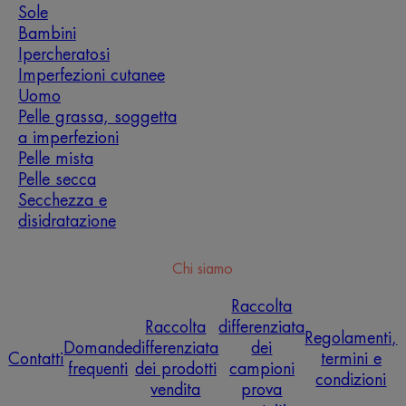
Sole
Bambini
Ipercheratosi
Imperfezioni cutanee
Uomo
Pelle grassa, soggetta
a imperfezioni
Pelle mista
Pelle secca
Secchezza e
disidratazione
Chi siamo
Raccolta
Raccolta
differenziata
Regolamenti,
Domande
differenziata
dei
Contatti
termini e
frequenti
dei prodotti
campioni
condizioni
vendita
prova