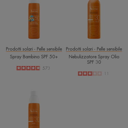
SPF
Olio
50+
SPF
30
Prodotti solari - Pelle sensibile
Prodotti solari - Pelle sensibile
Spray Bambino SPF 50+
Nebulizzatore Spray Olio
SPF 30
4.8
/
5
573
-
3.1
/
5
11
-
Spray
SPF
30