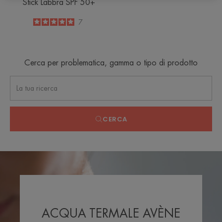
Stick Labbra SPF 50+
5
/
5
7
-
Cerca per problematica, gamma o tipo di prodotto
CERCA
ACQUA TERMALE AVÈNE