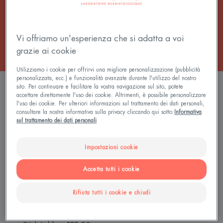
Tutti i Stick solari
Vi offriamo un'esperienza che si adatta a voi
grazie ai cookie
Utilizziamo i cookie per offrirvi una migliore personalizzazione (pubblicità
personalizzata, ecc.) e funzionalità avanzate durante l'utilizzo del nostro
1 risultato "Stick solari per le aree sensibili"
sito. Per continuare e facilitare la vostra navigazione sul sito, potete
accettare direttamente l'uso dei cookie. Altrimenti, è possibile personalizzare
l'uso dei cookie. Per ulteriori informazioni sul trattamento dei dati personali,
Stick
consultare la nostra informativa sulla privacy cliccando qui sotto:
Informativa
Labbra
sul trattamento dei dati personali
SPF
50+
Impostazioni cookie
Accetta tutti i cookie
Rifiuta tutti i cookie e chiudi
Prodotti solari - Pelle sensibile