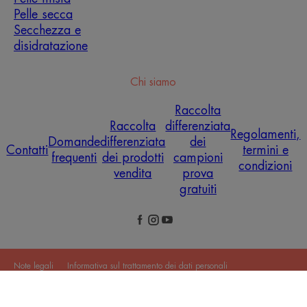
Pelle secca
Secchezza e
disidratazione
Chi siamo
Raccolta
Raccolta
differenziata
Regolamenti,
Domande
differenziata
dei
Contatti
termini e
frequenti
dei prodotti
campioni
condizioni
vendita
prova
gratuiti
Note legali
Informativa sul trattamento dei dati personali
Impostazioni cookie
© 2026 Eau Thermale Avène