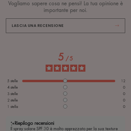
ANTIOSSIDANTE: aiuta a proteggere le cellule dai
Vogliamo sapere cosa ne pensi! La tua opinione è
radicali liberi.
importante per noi.
RESISTENTE ALL’ACQUA: protegge la pelle dagli
effetti nocivi del sole, anche in acqua.
LASCIA UNA RECENSIONE
NESSUN RESIDUO BIANCO: per una protezione
invisibile.
5
/
5
RACCOLTA DIFFERENZIATA
Qui di seguito le informazioni sullo smaltimento
5
stelle
12
dell’imballaggio dopo l’utilizzo del prodotto.
4
stelle
0
Svuotare l’imballaggio primario del suo contenuto prima di
3
stelle
0
conferirlo in raccolta differenziata.
2
stelle
0
Verificare le disposizioni del proprio Comune.
1
stella
0
SPRAY SOLARE PROTEZIONE ALTA SPF 30
Formato 200ml - EAN 3282770392999
Riepilogo recensioni
Flacone (PET 1): Plastica
Il spray solare SPF 30 è molto apprezzato per la sua texture
Erogatore (PP 5): Plastica