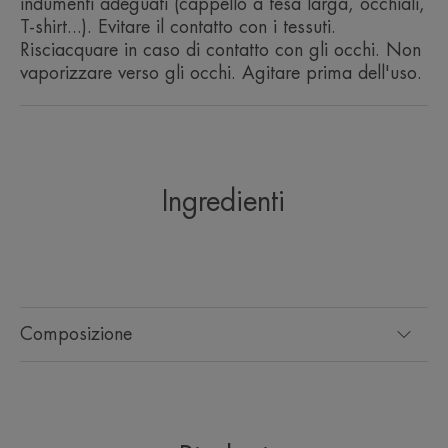
indumenti adeguati (cappello a tesa larga, occhiali,
T-shirt...). Evitare il contatto con i tessuti.
di scegliere una protezione solare adeguata e
Risciacquare in caso di contatto con gli occhi. Non
seguire i consigli d’uso.
vaporizzare verso gli occhi. Agitare prima dell'uso.
¹Test effettuati dall’Observatoire Océanologique de
Banyuls-sur-Mer, partner dell'European Marine
Biological Ressource Center (o laboratori
Ingredienti
indipendenti), su 3 specie chiave della biodiversità
marina — una specie di corallo, una di fitoplancton
e una di zooplancton — a concentrazioni
rappresentative di quelle presenti nell’ambiente per
i filtri solari.
Composizione
²Secondo un test OECD 301.