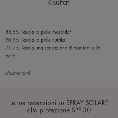
Risultati
L’OPINIONE DEL NOSTRO ESPERTO
88,6%: lascia la pelle morbida¹
Protezione solare alta per le pelli
90,5%: lascia la pelle nutrita¹
sensibili.
71,7%: lascia una sensazione di comfort sulla
pelle¹
Mostra fonti
Vantaggio
Un sistema filtrante brevettato.
Benefici
Le tue recensioni su SPRAY SOLARE
FOTOPROTETTORE: filtri UVB-UVA fotostabili per
alta protezione SPF 30
contrastare gli effetti nocivi delle radiazioni solari.