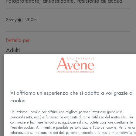
Fotoprotettore, antiossidante, resistente all'acqua
Spray
Spray
200ml
Perfetto per
Adulti
Tipo di pelle
Pelle sensibile
Vi offriamo un'esperienza che si adatta a voi grazie ai
Esigenze
cookie
Fotoprotezione
Utilizziamo i cookie per offrirvi una migliore personalizzazione (pubblicità
personalizzata, ecc.) e funzionalità avanzate durante l'utilizzo del nostro sito. Per
continuare e facilitare la vostra navigazione sul sito, potete accettare direttamente
l'uso dei cookie. Altrimenti, è possibile personalizzare l'uso dei cookie. Per ulterior
Prodotto in Francia
informazioni sul trattamento dei dati personali, consultare la nostra informativa sull