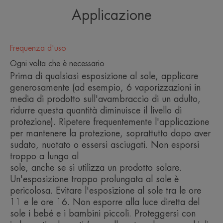
I nostri impegni per ridurre al minimo l’impatto
Applicazione
sull’ambiente marino:
Frequenza d'uso
I nostri impegni per limitare l’impatto sull’ambiente
Ogni volta che è necessario
marino:
Prima di qualsiasi esposizione al sole, applicare
1. Filtri valutati come non ecotossici testati su 3
generosamente (ad esempio, 6 vaporizzazioni in
media di prodotto sull'avambraccio di un adulto,
specie chiave della biodiversità marina¹.
ridurre questa quantità diminuisce il livello di
2. Prodotti sviluppati con formule ottimizzate per
protezione). Ripetere frequentemente l'applicazione
favorirne la biodegradabilità² e con un numero
per mantenere la protezione, soprattutto dopo aver
sudato, nuotato o essersi asciugati. Non esporsi
limitato di filtri UV. Packaging realizzato con
troppo a lungo al
materiali riciclati o riciclabili, di origine biologica o
sole, anche se si utilizza un prodotto solare.
compostabili, o alleggeriti in plastica. Packaging
Un'esposizione troppo prolungata al sole è
pericolosa. Evitare l'esposizione al sole tra le ore
contenente almeno il 68% di materiali riciclati.
11 e le ore 16. Non esporre alla luce diretta del
3. Azioni di comunicazione volte a
sole i bebé e i bambini piccoli. Proteggersi con
sensibilizzare/informare il pubblico sulla necessità