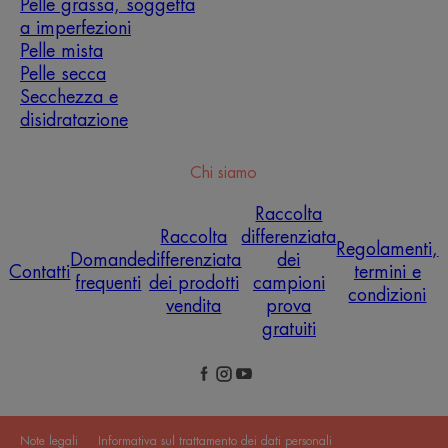
Pelle grassa, soggetta
a imperfezioni
Pelle mista
Pelle secca
Secchezza e
disidratazione
Chi siamo
Raccolta
Raccolta
differenziata
Regolamenti,
Domande
differenziata
dei
Contatti
termini e
frequenti
dei prodotti
campioni
condizioni
vendita
prova
gratuiti
Note legali
Informativa sul trattamento dei dati personali