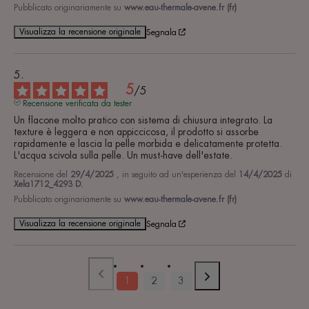
Pubblicato originariamente su
www.eau-thermale-avene.fr (fr)
Visualizza la recensione originale
Segnala
5
/
5
Recensione verificata da tester
Un flacone molto pratico con sistema di chiusura integrato. La 
texture è leggera e non appiccicosa, il prodotto si assorbe 
rapidamente e lascia la pelle morbida e delicatamente protetta. 
L'acqua scivola sulla pelle. Un must-have dell'estate.
Recensione del
29/4/2025
, in seguito ad un'esperienza del
14/4/2025
di
Xela1712_4293 D.
Pubblicato originariamente su
www.eau-thermale-avene.fr (fr)
Visualizza la recensione originale
Segnala
1
2
3