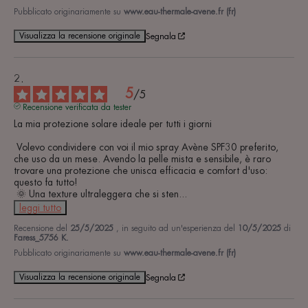
Pubblicato originariamente su
www.eau-thermale-avene.fr (fr)
Visualizza la recensione originale
Segnala
5
/
5
Recensione verificata da tester
La mia protezione solare ideale per tutti i giorni

 Volevo condividere con voi il mio spray Avène SPF30 preferito, 
che uso da un mese. Avendo la pelle mista e sensibile, è raro 
trovare una protezione che unisca efficacia e comfort d'uso: 
questo fa tutto!

 🌞 Una texture ultraleggera che si sten
...
leggi tutto
Recensione del
25/5/2025
, in seguito ad un'esperienza del
10/5/2025
di
Faress_5756 K.
Pubblicato originariamente su
www.eau-thermale-avene.fr (fr)
Visualizza la recensione originale
Segnala