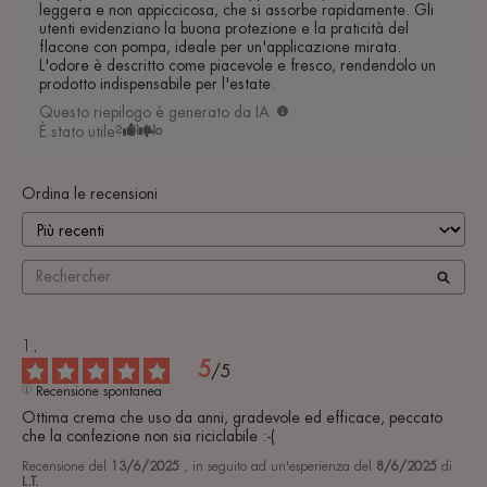
leggera e non appiccicosa, che si assorbe rapidamente. Gli
utenti evidenziano la buona protezione e la praticità del
flacone con pompa, ideale per un'applicazione mirata.
L'odore è descritto come piacevole e fresco, rendendolo un
prodotto indispensabile per l'estate.
Questo riepilogo è generato da IA
È stato utile?
Sì
No
Ordina le recensioni
5
/
5
Recensione spontanea
Ottima crema che uso da anni, gradevole ed efficace, peccato 
che la confezione non sia riciclabile :-(
Recensione del
13/6/2025
, in seguito ad un'esperienza del
8/6/2025
di
L.T.