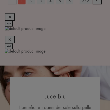
1
2
3
4
5
6
332
Luce Blu
I benefici e i danni del sole sulla pelle