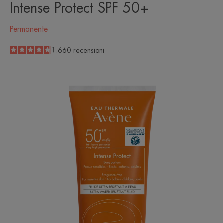
Intense Protect SPF 50+
Permanente
4.7
/
5
1.660
recensioni
-