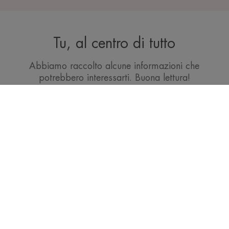
Tu, al centro di tutto
Abbiamo raccolto alcune informazioni che
potrebbero interessarti. Buona lettura!
ACQUA TERMALE AVÈNE
Un'acqua attiva, una fonte di innovazione
PER SAPERNE DI PIÙ ->