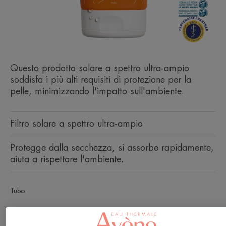
Questo prodotto solare a spettro ultra-ampio
soddisfa i più alti requisiti di protezione per la
pelle, minimizzando l'impatto sull'ambiente.
Filtro solare a spettro ultra-ampio
Protegge dalla secchezza, si assorbe rapidamente,
aiuta a rispettare l'ambiente.
Tubo
Perfetto per