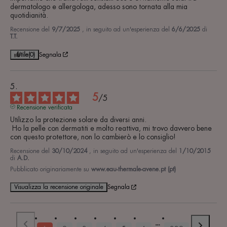
dermatologo e allergologa, adesso sono tornata alla mia 
quotidianità.
Recensione del
9/7/2025
, in seguito ad un'esperienza del
6/6/2025
di
T.T.
Utile
(0)
Segnala
5
/
5
Recensione verificata
Utilizzo la protezione solare da diversi anni.

 Ho la pelle con dermatiti e molto reattiva, mi trovo davvero bene 
con questo protettore, non lo cambierò e lo consiglio!
Recensione del
30/10/2024
, in seguito ad un'esperienza del
1/10/2015
di
A.D.
Pubblicato originariamente su
www.eau-thermale-avene.pt (pt)
Visualizza la recensione originale
Segnala