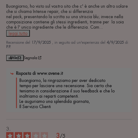
Buongiorno, ho visto sul vostro sito che c' è anche un altro solare 
che si chiama Intense repair, che si differenzia

nel pack, presentando la scritta su una striscia blu; invece nella 
composizione contiene gli stessi ingredienti, tranne per  la soia 
che è l' unico ingrediente che le differenzia. Com
...
leggi tutto
Recensione del
17/9/2025
, in seguito ad un'esperienza del
4/9/2025
di
P.P.
Utile
(0)
Segnala
Risposta di
www.avene.it
Buongiorno, la ringraziamo per aver dedicato 
tempo per lasciare una recensione. Sia certo che 
teniamo in considerazione il suo feedback e che lo 
inoltriamo ai reparti competenti.

Le auguriamo una splendida giornata,

Il Servizio Clienti
3
/
5