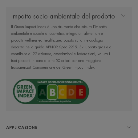
resistente all'acqua e al sudore. Intense Protect SPF
Impatto socio-ambientale del prodotto
50+ è adatto ai bebè a partire dai sei mesi di età,
ai bambini, alle donne in gravidanza, ai pazienti
Il Green Impact Index è uno strumento che misura l’impatto
ambientale e sociale di cosmetici, integratori alimentari e
post-operatori e alla pelle tatuata riepitelizzata. La
prodotti wellness ed healthcare, basato sulla metodologia
sua formula offre una tollerabilità molto alta per la
descritta nella guida AFNOR Spec 2215. Sviluppato grazie al
pelle e gli occhi. Con solo quattro filtri, una
contributo di 22 aziende, associazioni e federazioni, valuta i
tuoi prodotti in base a oltre 50 criteri per una maggiore
concentrazione di filtri solari ridotta**** e senza
trasparenza!
Comprensione del Green Impact Index
silicone, la sua formula è ecologica. La
biodegradabilità***** della formula è ottimale. I
suoi filtri solari non ecotossici non hanno alcun
impatto su coralli, fitoplancton e zooplancton. La
biodiversità marina è quindi rispettata******.
APPLICAZIONE