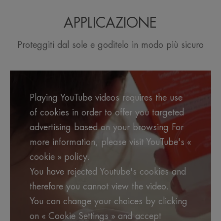
L’OPINIONE DEL NOSTRO ESPERTO
APPLICAZIONE
Proteggiti dal sole e goditelo in modo più sicuro
Trattamento solare adatto anche
ai tipi di pelle più vulnerabili al
sole e alle condizioni più intense
Playing YouTube videos requires the use
di esposizione solare.
of cookies in order to offer you targeted
advertising based on your browsing For
more information, please visit YouTube's «
cookie » policy.
Vantaggio
You have rejected Youtube's cookies and
Intense Protect SPF 50+ offre una fotoprotezione a
therefore you cannot view the video.
spettro ultra-ampio dai raggi UVB, UVA e luce blu
You can change your choices by clicking
HEV.
on « Cookie Settings » and accept