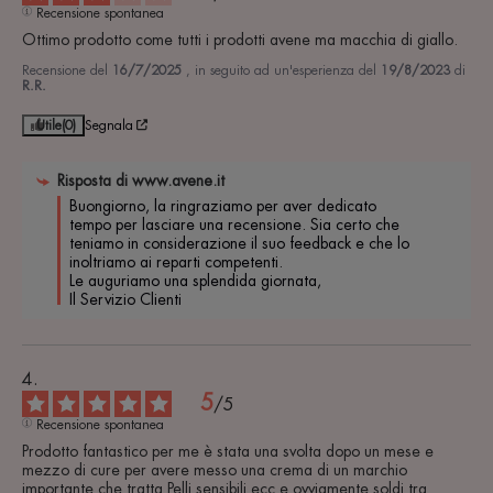
Recensione spontanea
Ottimo prodotto come tutti i prodotti avene ma macchia di giallo.
Recensione del
16/7/2025
, in seguito ad un'esperienza del
19/8/2023
di
R.R.
Utile
(0)
Segnala
Risposta di
www.avene.it
Buongiorno, la ringraziamo per aver dedicato 
tempo per lasciare una recensione. Sia certo che 
teniamo in considerazione il suo feedback e che lo 
inoltriamo ai reparti competenti.

Le auguriamo una splendida giornata,

Il Servizio Clienti
5
/
5
Recensione spontanea
Prodotto fantastico per me è stata una svolta dopo un mese e 
mezzo di cure per avere messo una crema di un marchio 
importante che tratta Pelli sensibili ecc e ovviamente soldi tra 