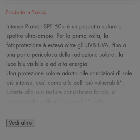
Prodotto in Francia
Intense Protect SPF 50+ è un prodotto solare a
spettro ultra-ampio. Per la prima volta, la
fotoprotezione è estesa oltre gli UVB-UVA, fino a
una parte pericolosa della radiazione solare : la
luce blu visibile e ad alta energia.
Una protezione solare adatta alle condizioni di sole
più intense, così come alle pelli più vulnerabili*.
Grazie alla sua texture consistenza ibrida, si
assorbe sulla pelle in 3 secondi**, offre
un'idratazione intensa per 8 ore*** e un'azione
che protegge dalla secchezza. La sua tonalità nude
Vedi altro
offre un finish trasparente e invisibile senza striature
bianche, anche sulle carnagioni scure. È ultra-