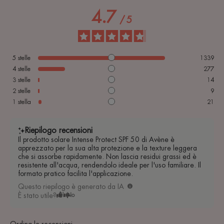
4.7
/
5
5
stelle
1339
4
stelle
277
3
stelle
14
2
stelle
9
1
stella
21
Riepilogo recensioni
Il prodotto solare Intense Protect SPF 50 di Avène è
apprezzato per la sua alta protezione e la texture leggera
che si assorbe rapidamente. Non lascia residui grassi ed è
resistente all'acqua, rendendolo ideale per l'uso familiare. Il
formato pratico facilita l'applicazione.
Questo riepilogo è generato da IA
È stato utile?
Sì
No