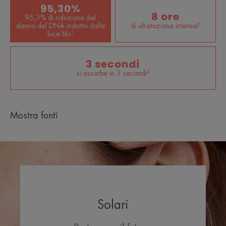
95,30%
8 ore
95,3% di riduzione del
danno del DNA indotto dalla
di idratazione intensa²
luce blu¹
3 secondi
si assorbe in 3 secondi²
Mostra fonti
Solari