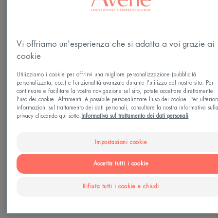
Famiglia
Vi offriamo un'esperienza che si adatta a voi grazie ai
Età
cookie
Da 6 mese / i
Utilizziamo i cookie per offrirvi una migliore personalizzazione (pubblicità
personalizzata, ecc.) e funzionalità avanzate durante l'utilizzo del nostro sito. Per
continuare e facilitare la vostra navigazione sul sito, potete accettare direttamente
Fototipo
l'uso dei cookie. Altrimenti, è possibile personalizzare l'uso dei cookie. Per ulterior
informazioni sul trattamento dei dati personali, consultare la nostra informativa sull
Tutti i fototipi da I a VI
privacy cliccando qui sotto:
Informativa sul trattamento dei dati personali
Tipo di pelle
Impostazioni cookie
Pelle sensibile
Accetta tutti i cookie
Rifiuta tutti i cookie e chiudi
Esigenze
Fotoprotezione