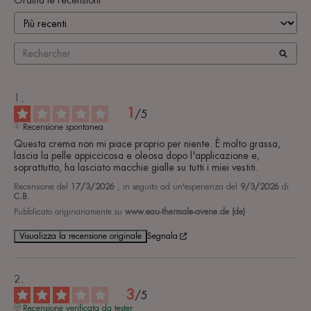
Ordina le recensioni
1
/
5
Recensione spontanea
Questa crema non mi piace proprio per niente. È molto grassa, 
lascia la pelle appiccicosa e oleosa dopo l'applicazione e, 
soprattutto, ha lasciato macchie gialle su tutti i miei vestiti.
Recensione del
17/3/2026
, in seguito ad un'esperienza del
9/3/2026
di
C.B.
Pubblicato originariamente su
www.eau-thermale-avene.de (de)
Visualizza la recensione originale
Segnala
3
/
5
Recensione verificata da tester