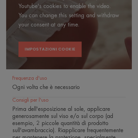
Youtube's cookies to enable the video.
Benefici
You can change this setting and withdraw
• FOTOPROTEZIONE : spettro ultra-ampio.
your consent at any time.
• INVISIBILE per un finish trasparente.
• ULTRA-RESISTENTE all'acqua.
• RESISTENTE al sudore alla
sudorazione*******.
IMPOSTAZIONI COOKIE
• FORMULATO per ridurre al minimo l'impatto
sull'ambiente.
• TOLLERABILITÀ MOLTO ELEVATA ALTA, formula
delicata.
Frequenza d'uso
Ogni volta che è necessario
Consigli per l'uso
CONSISTENZA
RACCOLTA DIFFERENZIATA
COLLABORAZIONI
Prima dell'esposizione al sole, applicare
generosamente sul viso e/o sul corpo (ad
Benefici della consistenza
esempio, 2 piccole quantità di prodotto
Un fluido latteo che si assorbe rapidamente, dal finish
sull'avambraccio). Riapplicare frequentemente
impercettibile.
per mantenere la protezione, specialmente