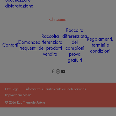
disidratazione
Chi siamo
Raccolta
Raccolta
differenziata
Regolamenti,
Domande
differenziata
dei
Contatti
termini e
frequenti
dei prodotti
campioni
condizioni
vendita
prova
gratuiti
Note legali
Informativa sul trattamento dei dati personali
Impostazioni cookie
© 2026 Eau Thermale Avène