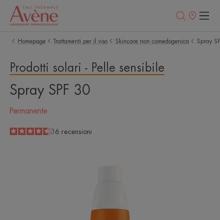
Punti
vendita
Homepage
Trattamenti per il viso
Skincare non comedogenica
Spray S
Prodotti solari - Pelle sensibile
Spray SPF 30
Permanente
4.6
/
5
36
recensioni
-