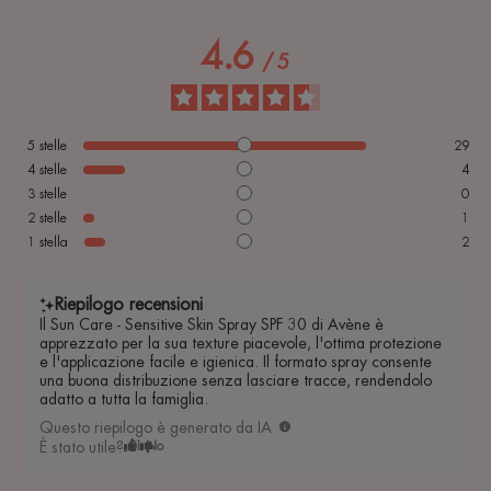
4.6
/
5
5
stelle
29
4
stelle
4
3
stelle
0
2
stelle
1
1
stella
2
Riepilogo recensioni
Il Sun Care - Sensitive Skin Spray SPF 30 di Avène è
apprezzato per la sua texture piacevole, l'ottima protezione
e l'applicazione facile e igienica. Il formato spray consente
una buona distribuzione senza lasciare tracce, rendendolo
adatto a tutta la famiglia.
Questo riepilogo è generato da IA
È stato utile?
Sì
No