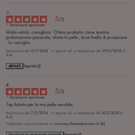
5
/
5
Recensione spontanea
Molto valido, consigliato  Ottimo prodotto come texture, 
profumazione piacevole, idrata la pelle , buon livello di protezione 
. Lo consiglio
Recensione del
2/7/2024
, in seguito ad un'esperienza del
29/6/2024
di
A.A.
Utile
(0)
Segnala
5
/
5
Recensione spontanea
Top Adatto per la mia pelle sensibile
Recensione del
7/5/2024
, in seguito ad un'esperienza del
4/5/2024
di
A.A.
Pubblicato originariamente su
www.eau-thermale-avene.ch (fr)
Visualizza la recensione originale
Segnala