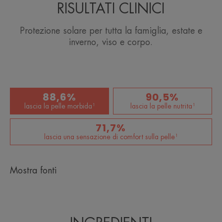
RISULTATI CLINICI
Vantaggio
Un sistema di filtro brevettato. Formule eco-
Protezione solare per tutta la famiglia, estate e
concepite per un impatto minimo sull'ambiente.
inverno, viso e corpo.
Benefici
• FOTOPROTEZIONE : filtri UVB-UVA fotostabili
88,6%
90,5%
che proteggono dagli effetti nocivi dei raggi solari.
lascia la pelle morbida¹
lascia la pelle nutrita¹
• ANTIOSSIDANTE : aiuta a proteggere le cellule
dai radicali liberi.
71,7%
• RESISTENTE ALL'ACQUA : protegge la pelle
lascia una sensazione di comfort sulla pelle¹
dagli effetti nocivi del sole anche in acqua.
• SENZA EFFETTO BIANCO : per una protezione
invisibile.
Mostra fonti