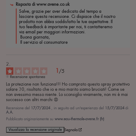
Risposta di
www.avene.co.uk
Salve, grazie per aver dedicato del tempo a 
lasciare questa recensione. Ci dispiace che il nostro 
prodotto non abbia soddisfatto le tue aspettative. Il 
tuo feedback è importante per noi, ti contatteremo 
via email per maggiori informazioni.

 Buona giornata,

 Il servizio al consumatore
1
/
5
Recensione spontanea
La protezione non funziona!!! Ho comprato questo spray protettivo 
solare 30, risultato che io e mio marito siamo bruciati! Come se 
non avessimo messo niente. Lo sconsiglio vivamente, non mi è mai 
successo con altri marchi 😡
Recensione del
17/7/2024
, in seguito ad un'esperienza del
15/7/2024
di
A.A.
Pubblicato originariamente su
www.eau-thermale-avene.fr (fr)
Visualizza la recensione originale
Segnala