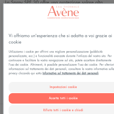
Lo Spray SPF 30 offre una protezione solare alta
per la pelle sensibile del viso e del corpo, spesso
soggetta a scottature.
Al cuore dello Spray SPF 30, crema solare in
spray, si trova l’esclusiva protezione Sunsitive®,
Vi offriamo un'esperienza che si adatta a voi grazie ai
sviluppata dalla Ricerca Pierre Fabre e composta
cookie
da :
Utilizziamo i cookie per offrirvi una migliore personalizzazione (pubblicità
- Un sistema di filtri brevettato che contiene solo
personalizzata, ecc.) e funzionalità avanzate durante l'utilizzo del nostro sito. Per
continuare e facilitare la vostra navigazione sul sito, potete accettare direttamente
quattro filtri solari, per una protezione UVB-UVA
l'uso dei cookie. Altrimenti, è possibile personalizzare l'uso dei cookie. Per ulterior
informazioni sul trattamento dei dati personali, consultare la nostra informativa sull
molto ampia e stabile e una tollerabilità cutanea
privacy cliccando qui sotto:
Informativa sul trattamento dei dati personali
ottimale.
Vedi altro
- Provitamina E (pre-tocoferil), un antiossidante, per
Impostazioni cookie
proteggere le cellule dai radicali liberi.
APPLICAZIONE
Accetta tutti i cookie
- Acqua Termale Avène, nota per le sue proprietà
lenitive e addolcenti.
Rifiuta tutti i cookie e chiudi