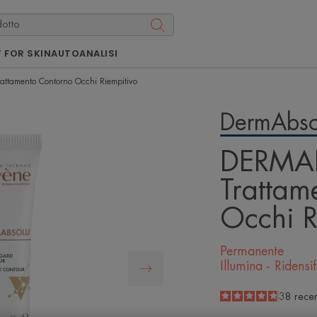
 FOR SKIN
AUTOANALISI
ttamento Contorno Occhi Riempitivo
DermAbso
DERMA
Trattam
Occhi R
Permanente
Illumina - Ridensi
4.8
/
5
38
recen
-