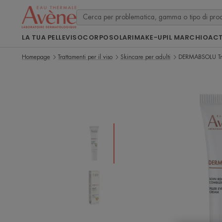
LA TUA PELLE
VISO
CORPO
SOLARI
MAKE-UP
IL MARCHIO
ACT
Homepage
Trattamenti per il viso
Skincare per adulti
DERMABSOLU Tra