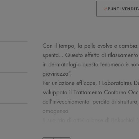
PUNTI VENDIT
Con il tempo, la pelle evolve e cambia
spenta... Questo effetto di rilassamento 
in dermatologia questo fenomeno è noto
giovinezza”.
Per un’azione efficace, i Laboratoires
sviluppato il Trattamento Contorno Occh
dell’invecchiamento: perdita di struttur
omogeneo.
Il suo trio di attivi a base di Bakuchiol 
vaniglia aiuta a RIDENSIFICARE, RI