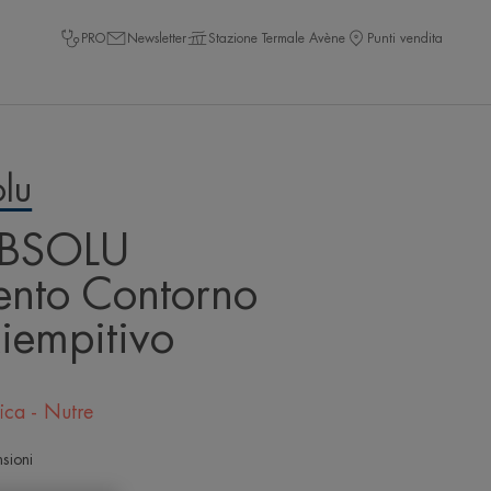
PRO
Newsletter
Stazione Termale Avène
Punti vendita
lu
BSOLU
ento Contorno
iempitivo
fica - Nutre
sioni