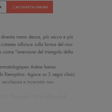
A
ACQUISTA ONLINE
: diventa meno densa, più secca e più
cutaneo influisce sulla forma del viso:
 come “inversione del triangolo della
 Dermatologiques Avène hanno
i Riempitivo. Agisce su 3 segni clinici
a, secchezza e incarnato non
(1%), Glycoleol (1%) e Polifenoli di
MODELLARE e NUTRIRE