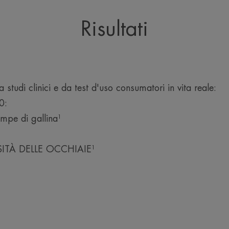
Risultati
da studi clinici e da test d'uso consumatori in vita reale:
0:
pe di gallina¹
SITÀ DELLE OCCHIAIE¹