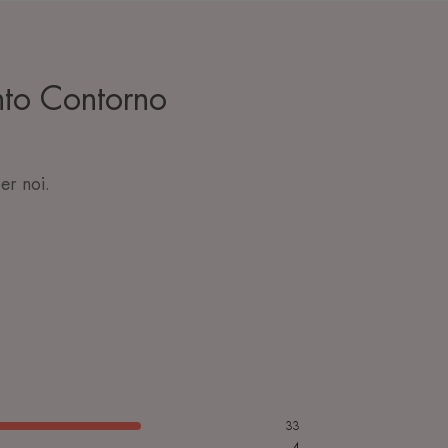
nto Contorno
er noi.
33
4