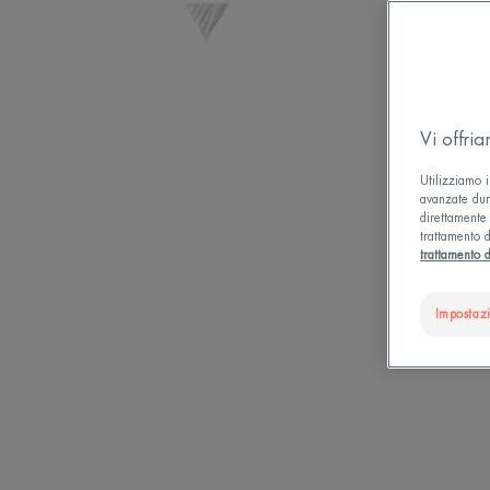
Vi offri
Utilizziamo i
avanzate dura
direttamente 
trattamento d
trattamento d
Impostaz