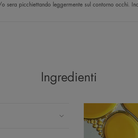
o sera picchiettando leggermente sul contorno occhi. Ind
CONSISTENZA
*Studio clinico - valutazione da parte di un dermatologo -
56 giorni.
**Test d'uso in vita reale - 84 donne - da 1 a 2 applicazio
Ingredienti