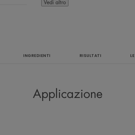
INTENSAMENTE la pelle sensibile alla 
Vedi altro
Contribuisce a ridefinire il "TRIAN
La sua consistenza idra-nutriente, associ
rafforza la sensazione di freschezza che 
Testata su pelle sensibile, questa for
INGREDIENTI
RISULTATI
L
studi clinici. Non contiene ingredienti d
Benefici
Applicazione
Risultati dimostrati da studi clinici e da
Per 9 DONNE su 10:
• CORREGGE le zampe di gallina*
• PELLE IDRATATA**
• RIDUCE L’INTENSITÀ DELLE OCCHI