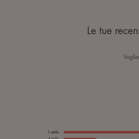
Le tue rece
Voglia
5
stelle
4
stelle