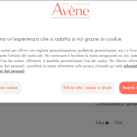
Trattamento per i
TRIO di attivi rist
attivo tanto quan
tollerabilità. Ag
ridensificare la p
amo un'esperienza che si adatta a voi grazie ai cookie
AIUTA A RIDEFI
GIOVINEZZA".
 cookie per offrirvi una migliore personalizzazione (pubblicità personalizzata, ecc.) e funz
nte l'utilizzo del nostro sito. Per continuare e facilitare la vostra navigazione sul sito, pot
l'uso dei cookie. Altrimenti, è possibile personalizzare l'uso dei cookie. Per ulteriori infor
ei dati personali, consultare la nostra informativa sulla privacy cliccando qui sotto:
Informat
Ridensifica la pel
ei dati personali
cellulare degli st
ioni cookie
Rifiuta tutti i cookie e chiudi
Accetta t
Risultati dimostrat
consumatori in vit
Consistenza senso
Tubo
Tubo
15ml