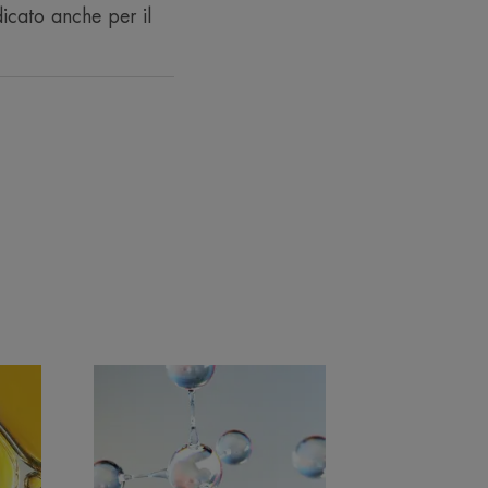
icato anche per il
RACCOLTA DIFFERENZIATA
 30 donne - 2 applicazioni/giorno sul contorno occhi per
ni/giorno sul contorno occhi per 28 giorni.