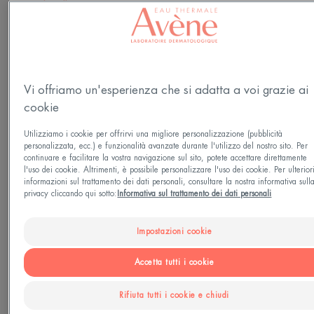
Tipo di pelle
Pelle normale - Pelle sensibile - Pelle sensibile
soggetta a rossori - Pelle reattiva - intollerante
Vi offriamo un'esperienza che si adatta a voi grazie ai
Esigenze
cookie
Anti-rossore
Utilizziamo i cookie per offrirvi una migliore personalizzazione (pubblicità
personalizzata, ecc.) e funzionalità avanzate durante l'utilizzo del nostro sito. Per
continuare e facilitare la vostra navigazione sul sito, potete accettare direttamente
Prodotto in Francia
l'uso dei cookie. Altrimenti, è possibile personalizzare l'uso dei cookie. Per ulterior
informazioni sul trattamento dei dati personali, consultare la nostra informativa sull
privacy cliccando qui sotto:
Informativa sul trattamento dei dati personali
ANTIROUGEURS ROSAMED SPF 50+ è il
trattamento quotidiano che riduce i rossori, anche
Impostazioni cookie
quelli persistenti e assicura una protezione molto
alta contro i raggi UV, il nemico numero 1 della
Accetta tutti i cookie
pelle soggetta a rossori.
Rifiuta tutti i cookie e chiudi
In sole 2 settimane, dimezza la frequenza dei