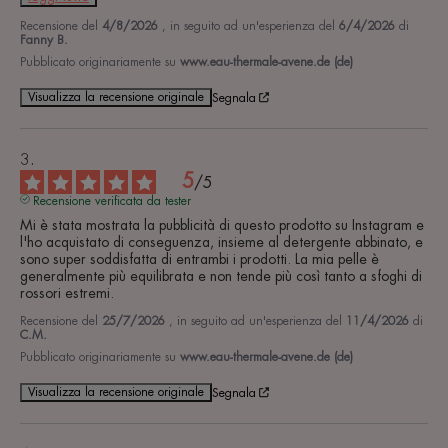
Recensione del
4/8/2026
, in seguito ad un'esperienza del
6/4/2026
di
Fanny B.
Pubblicato originariamente su
www.eau-thermale-avene.de (de)
Visualizza la recensione originale
Segnala
5
/
5
Recensione verificata da tester
Mi è stata mostrata la pubblicità di questo prodotto su Instagram e 
l'ho acquistato di conseguenza, insieme al detergente abbinato, e 
sono super soddisfatta di entrambi i prodotti. La mia pelle è 
generalmente più equilibrata e non tende più così tanto a sfoghi di 
rossori estremi.
Recensione del
25/7/2026
, in seguito ad un'esperienza del
11/4/2026
di
C.M.
Pubblicato originariamente su
www.eau-thermale-avene.de (de)
Visualizza la recensione originale
Segnala