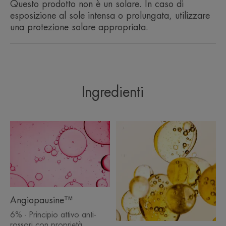
Questo prodotto non è un solare. In caso di
****Studio clinico, questionario sulla qualità della vita dei soggetti con
rosacea (ROSAQol), risultati relativi alla parte emotiva, 25 soggetti, 2
esposizione al sole intensa o prolungata, utilizzare
applicazioni al giorno della routine Rosamed (ROSAMED SPF50+
Concentrato Idratante Protettivo al mattino e ROSAMED Concentrato Rossori
una protezione solare appropriata.
Persistenti la sera) per 29 giorni.
Ingredienti
Angiopausine™
6% - Principio attivo anti-
rossori con proprietà