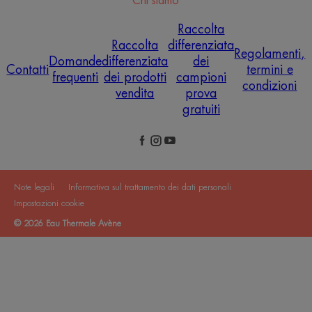
Chi siamo
Raccolta
Raccolta
differenziata
Regolamenti,
Domande
differenziata
dei
Contatti
termini e
frequenti
dei prodotti
campioni
condizioni
vendita
prova
gratuiti
Note legali
Informativa sul trattamento dei dati personali
Impostazioni cookie
© 2026 Eau Thermale Avène