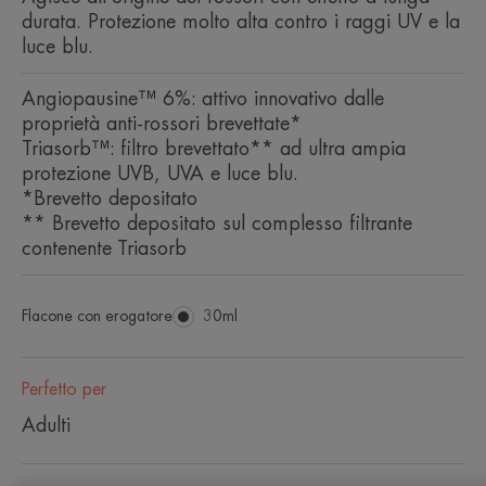
durata. Protezione molto alta contro i raggi UV e la
luce blu.
Angiopausine™ 6%: attivo innovativo dalle
proprietà anti-rossori brevettate*
Triasorb™: filtro brevettato** ad ultra ampia
protezione UVB, UVA e luce blu.
*Brevetto depositato
** Brevetto depositato sul complesso filtrante
contenente Triasorb
Flacone con erogatore
Flacone
30ml
con
erogatore
Perfetto per
Adulti