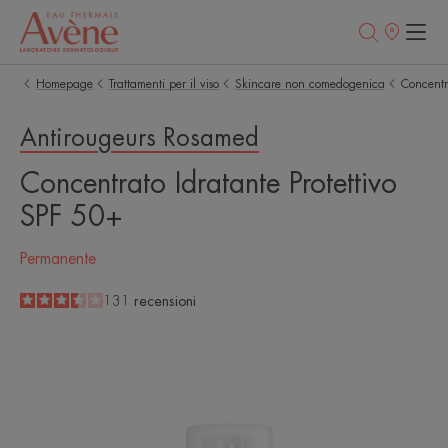
Punti
vendita
Homepage
Trattamenti per il viso
Skincare non comedogenica
Concentr
Antirougeurs Rosamed
Concentrato Idratante Protettivo
SPF 50+
Permanente
3.5
/
5
131
recensioni
-