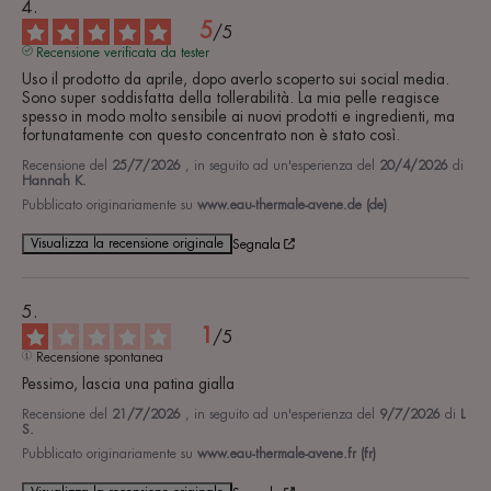
5
/
5
Recensione verificata da tester
Uso il prodotto da aprile, dopo averlo scoperto sui social media. 
Sono super soddisfatta della tollerabilità. La mia pelle reagisce 
spesso in modo molto sensibile ai nuovi prodotti e ingredienti, ma 
fortunatamente con questo concentrato non è stato così.
Recensione del
25/7/2026
, in seguito ad un'esperienza del
20/4/2026
di
Hannah K.
Pubblicato originariamente su
www.eau-thermale-avene.de (de)
Visualizza la recensione originale
Segnala
1
/
5
Recensione spontanea
Pessimo, lascia una patina gialla
Recensione del
21/7/2026
, in seguito ad un'esperienza del
9/7/2026
di
L
S.
Pubblicato originariamente su
www.eau-thermale-avene.fr (fr)