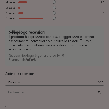
4
stelle
14
3
stelle
2
2
stelle
7
1
stella
41
Riepilogo recensioni
Il prodotto è apprezzato per la sua leggerezza e l'ottimo
assorbimento, contribuendo a ridurre le rossori. Tuttavia,
alcuni utenti riscontrano una consistenza pesante e una
scarsa efficacia.
Questo riepilogo è generato da IA
È stato utile?
Sì
No
Ordina le recensioni