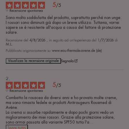
5
/
5
Recensione spontanea
Sono molto soddisfatta del prodotto, soprattutto perché non unge. 
I rossori sono diminuiti già dopo un breve utilizzo. Tuttavia, vorrei 
sapere se è resistente all'acqua a causa del fattore di protezione 
solare.
Recensione del
4/8/2026
, in seguito ad un'esperienza del
1/7/2026
di
M.L.
Pubblicato originariamente su
www.eau-thermale-avene.de (de)
Visualizza la recensione originale
Segnala
5
/
5
Recensione spontanea
Combatto la rosacea da diversi anni e ho provato molte creme, 
ma sono rimasta fedele ai prodotti Antirougeurs Rosamed di 
Avène. 

La crema si assorbe rapidamente e dopo pochi giorni vedo un 
miglioramento dei miei rossori. Grazie alla protezione solare, 
sono ormai passata alla variante SPF50 tutto l'a
...
leggi tutto