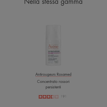
Nella stessa gamma
Concentrato
rossori
persistenti
Antirougeurs Rosamed
Concentrato rossori
persistenti
3.4
/
5
191
-