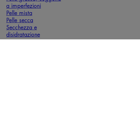
a imperfezioni
Pelle mista
Pelle secca
Secchezza e
disidratazione
Chi siamo
Raccolta
Raccolta
differenziata
Regolamenti,
Domande
differenziata
dei
Contatti
termini e
frequenti
dei prodotti
campioni
condizioni
vendita
prova
gratuiti
Note legali
Informativa sul trattamento dei dati personali