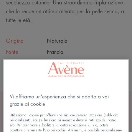
secchezza cutanea. Una straordinaria tripla azione
che lo rende un ottimo alleato per la pelle secca, a
tutte le età.
Origine
Naturale
Fonte
Francia
Brevetto
Attivo brevettato*
Vi offriamo un'esperienza che si adatta a voi
grazie ai cookie
DESCRIZIONE INGREDIENTE
Utilizziamo i cookie per offrirvi una migliore personalizzazione (pubblicità
personalizzata, ecc.) e funzionalità avanzate durante l'utilizzo del nostro
Olio di cardo mariano di Eau Thermale Avène
sito. Per continuare e facilitare la vostra navigazione sul sito, potete
accettare direttamente l'uso dei cookie. Altrimenti, è possibile personalizzare