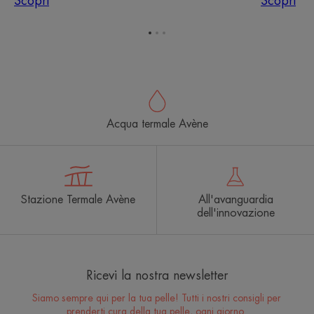
Scopri
Scopri
prurito
sensibile
Vai
Vai
Vai
all'elemento
all'elemento
all'elemento
1
2
3
Acqua termale Avène
Stazione Termale Avène
All'avanguardia
dell'innovazione
Ricevi la nostra newsletter
Siamo sempre qui per la tua pelle! Tutti i nostri consigli per
prenderti cura della tua pelle, ogni giorno.