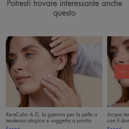
Potresti trovare interessante anche
questo
Scopri
Scopri
XeraCalm
Acqua
A.D,
termale
la
Avène,
gamma
un
per
principio
la
attivo
pelle
con
a
il
tendenza
dono
atopica
di
e
lenire
XeraCalm A.D, la gamma per la pelle a
Acqua ter
soggetta
la
tendenza atopica e soggetta a prurito
con il don
a
pelle