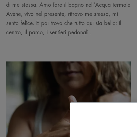
di me stessa. Amo fare il bagno nell'Acqua termale
Avène, vivo nel presente, ritrovo me stessa, mi
sento felice. E poi trovo che tutto qui sia bello: il
centro, il parco, i sentieri pedonali...