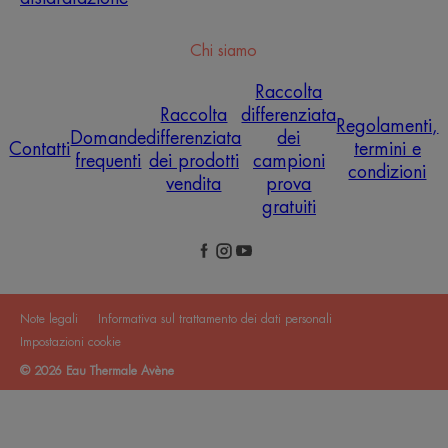
Chi siamo
Raccolta
Raccolta
differenziata
Regolamenti,
Domande
differenziata
dei
Contatti
termini e
frequenti
dei prodotti
campioni
condizioni
vendita
prova
gratuiti
Note legali
Informativa sul trattamento dei dati personali
Impostazioni cookie
© 2026 Eau Thermale Avène