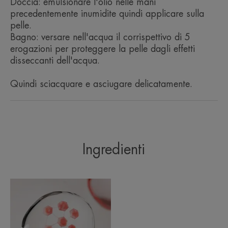
Doccia: emulsionare l'olio nelle mani
precedentemente inumidite quindi applicare sulla
Formulato senza profumo per ridurre al minimo il
pelle.
rischio di reazioni allergiche, questo Olio
Bagno: versare nell'acqua il corrispettivo di 5
Detergente non brucia gli occhi ed è ideale per la
erogazioni per proteggere la pelle dagli effetti
disseccanti dell'acqua.
pelle delicata di neonati, bambini e adulti.
Quindi sciacquare e asciugare delicatamente.
L’OPINIONE DEL NOSTRO ESPERTO
Ingredienti
Il trattamento detergente
liporestitutivo. Senza sapone e
con pH fisiologico.