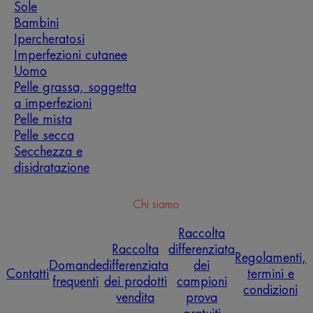
Sole
Bambini
Ipercheratosi
Imperfezioni cutanee
Uomo
Pelle grassa, soggetta
a imperfezioni
Pelle mista
Pelle secca
Secchezza e
disidratazione
Chi siamo
Raccolta
Raccolta
differenziata
Regolamenti,
Domande
differenziata
dei
Contatti
termini e
frequenti
dei prodotti
campioni
condizioni
vendita
prova