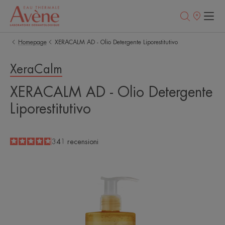
Punti
vendita
Homepage
XERACALM AD - Olio Detergente Liporestitutivo
XeraCalm
XERACALM AD - Olio Detergente
Liporestitutivo
4.8
/
5
341
recensioni
-