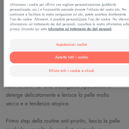
Utilizziamo i cookie per offrirvi una migliore personalizzazione (pubblicità
Tipo di pelle
personalizzata, ecc.) e funzionalità avanzate durante l'utilizzo del nostro sito. Per
continuare e facilitare la vostra navigazione sul sito, potete accettare direttamente
Pelle secca a tendenza atopica - Pelle molto secca -
l'uso dei cookie. Altrimenti, è possibile personalizzare l'uso dei cookie. Per ulterior
informazioni sul trattamento dei dati personali, consultare la nostra informativa sull
Pelle secca
privacy cliccando qui sotto:
Informativa sul trattamento dei dati personali
Esigenze
Impostazioni cookie
Detergente - Limita il desiderio di grattarsi - Idratare
Accetta tutti i cookie
Rifiuta tutti i cookie e chiudi
Prodotto in Francia
XERACALM AD Olio Detergente Liporestitutivo
deterge delicatamente e lenisce la pelle molto
secca e a tendenza atopica.
Primo step della routine anti-prurito, lascia la pelle