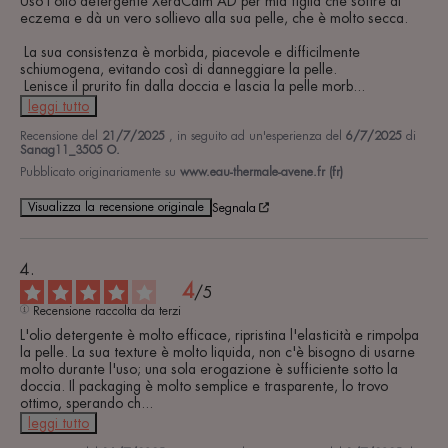
Uso l'olio detergente XeraCalm AD per mia figlia che soffre di 
eczema e dà un vero sollievo alla sua pelle, che è molto secca.

 La sua consistenza è morbida, piacevole e difficilmente 
schiumogena, evitando così di danneggiare la pelle.

 Lenisce il prurito fin dalla doccia e lascia la pelle morb
...
leggi tutto
Recensione del
21/7/2025
, in seguito ad un'esperienza del
6/7/2025
di
Sanag11_3505 O.
Pubblicato originariamente su
www.eau-thermale-avene.fr (fr)
Visualizza la recensione originale
Segnala
4
/
5
Recensione raccolta da terzi
L'olio detergente è molto efficace, ripristina l'elasticità e rimpolpa 
la pelle. La sua texture è molto liquida, non c'è bisogno di usarne 
molto durante l'uso; una sola erogazione è sufficiente sotto la 
doccia. Il packaging è molto semplice e trasparente, lo trovo 
ottimo, sperando ch
...
leggi tutto