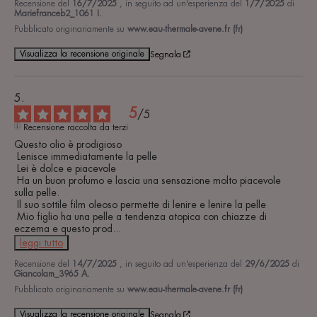
Recensione del
16/7/2025
, in seguito ad un'esperienza del
1/7/2025
di
Mariefranceb2_1061 I.
Pubblicato originariamente su
www.eau-thermale-avene.fr (fr)
Visualizza la recensione originale
Segnala
5
/
5
Recensione raccolta da terzi
Questo olio è prodigioso

 Lenisce immediatamente la pelle

 Lei è dolce e piacevole

 Ha un buon profumo e lascia una sensazione molto piacevole 
sulla pelle.

 Il suo sottile film oleoso permette di lenire e lenire la pelle

 Mio figlio ha una pelle a tendenza atopica con chiazze di 
eczema e questo prod
...
leggi tutto
Recensione del
14/7/2025
, in seguito ad un'esperienza del
29/6/2025
di
Giancolam_3965 A.
Pubblicato originariamente su
www.eau-thermale-avene.fr (fr)
Visualizza la recensione originale
Segnala