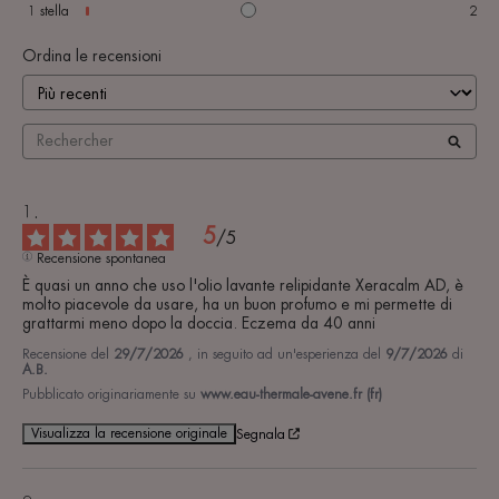
1
stella
2
Ordina le recensioni
5
/
5
Recensione spontanea
È quasi un anno che uso l'olio lavante relipidante Xeracalm AD, è 
molto piacevole da usare, ha un buon profumo e mi permette di 
grattarmi meno dopo la doccia. Eczema da 40 anni
Recensione del
29/7/2026
, in seguito ad un'esperienza del
9/7/2026
di
A.B.
Pubblicato originariamente su
www.eau-thermale-avene.fr (fr)
Visualizza la recensione originale
Segnala