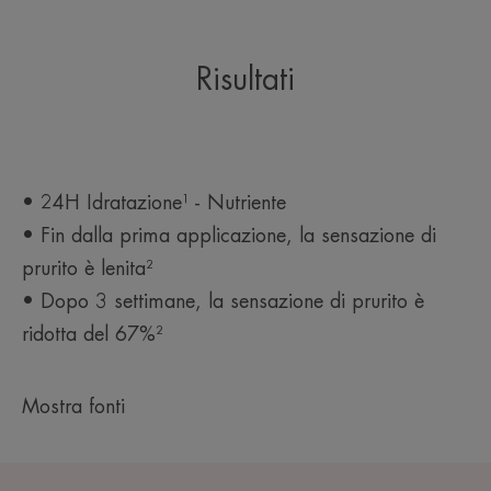
Verificare le disposizioni del proprio Comune.
XERACALM AD OLIO DETERGENTE LIPORESTITUTIVO
Formato 400ml - EAN 3282770389883
Risultati
Flacone (PET 1): PLASTICA
Erogatore (PP 5): PLASTICA
Clip di chiusura (PP 5): PLASTICA
*Cinetica IH, 22 soggetti con pelle disidratata, applicazione singola.
**Legato alla secchezza cutanea.
• 24H Idratazione¹ - Nutriente
**Prurito dovuto a secchezza cutanea.
• Fin dalla prima applicazione, la sensazione di
prurito è lenita²
• Dopo 3 settimane, la sensazione di prurito è
ridotta del 67%²
Mostra fonti