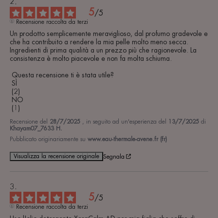
5
/
5
Recensione raccolta da terzi
Un prodotto semplicemente meraviglioso, dal profumo gradevole e 
che ha contribuito a rendere la mia pelle molto meno secca. 
Ingredienti di prima qualità a un prezzo più che ragionevole. La 
consistenza è molto piacevole e non fa molta schiuma.

 Questa recensione ti è stata utile?

 SÌ

 (2)

 NO

 (1)
Recensione del
28/7/2025
, in seguito ad un'esperienza del
13/7/2025
di
Khayam07_7633 H.
Pubblicato originariamente su
www.eau-thermale-avene.fr (fr)
Visualizza la recensione originale
Segnala
5
/
5
Recensione raccolta da terzi