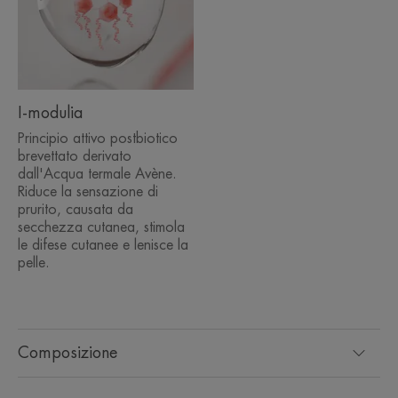
Benefici
Testato sotto controllo dermatologico e pediatrico.
I-modulia
• ANTI-PRURITO** grazie a I-modulia®
Principio attivo postbiotico
brevettato derivato
• LIPORESTITUTIVO grazie a un complesso
dall'Acqua termale Avène.
nutritivo altamente concentrato, ricco di acidi grassi
Riduce la sensazione di
• LENITIVO grazie all’Acqua termale Avène
prurito, causata da
secchezza cutanea, stimola
le difese cutanee e lenisce la
pelle.
RACCOLTA DIFFERENZIATA
Qui di seguito le informazioni sullo smaltimento
Composizione
dell’imballaggio dopo l’utilizzo del prodotto.
Svuotare l’imballaggio primario del suo contenuto prima di
conferirlo in raccolta differenziata.