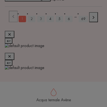
1
2
3
4
5
6
69
Acqua termale Avène