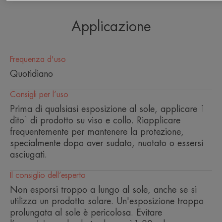
leggera come l’acqua, un finish impercettibile e una
sensazione di pelle nuda dopo l’applicazione,
Applicazione
rendendola una base perfetta per il make-up.
Frequenza d'uso
La sua formula ad alta tollerabilità, senza profumo
Quotidiano
e resistente all’acqua, è stata sviluppata per la
Consigli per l’uso
pelle sensibile.
Prima di qualsiasi esposizione al sole, applicare 1
dito¹ di prodotto su viso e collo. Riapplicare
frequentemente per mantenere la protezione,
specialmente dopo aver sudato, nuotato o essersi
L’OPINIONE DEL NOSTRO ESPERTO
asciugati.
Il consiglio dell’esperto
Non esporsi troppo a lungo al sole, anche se si
utilizza un prodotto solare. Un'esposizione troppo
Alta protezione solare invisibile¹
prolungata al sole è pericolosa. Evitare
SPF50 contro i raggi UVB, UVA e