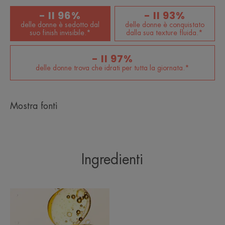
CONSISTENZA
RACCOLTA DIFFERENZIATA
- Il 96%
- Il 93%
delle donne è sedotto dal
delle donne è conquistato
suo finish invisibile.*
dalla sua texture fluida.*
- Il 97%
delle donne trova che idrati per tutta la giornata.*
¹ Finish invisibile. Test d'uso consumatori – 65 soggetti
Mostra fonti
Ingredienti