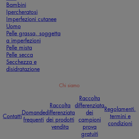
Bambini
Ipercheratosi
Imperfezioni cutanee
Uomo
Pelle grassa, soggetta
a imperfezioni
Pelle mista
Pelle secca
Secchezza e
disidratazione
Chi siamo
Raccolta
Raccolta
differenziata
Regolamenti,
Domande
differenziata
dei
Contatti
termini e
frequenti
dei prodotti
campioni
condizioni
vendita
prova
gratuiti