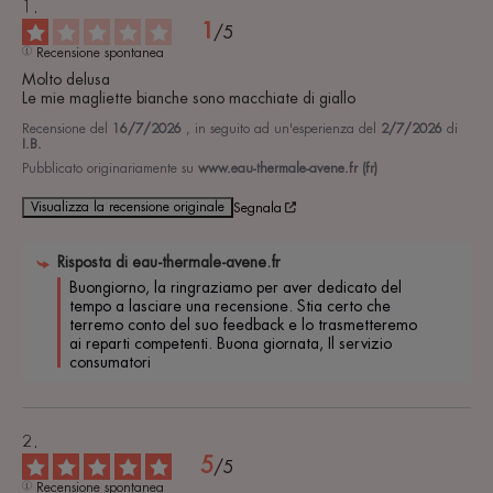
1
/
5
Recensione spontanea
Molto delusa

Le mie magliette bianche sono macchiate di giallo
Recensione del
16/7/2026
, in seguito ad un'esperienza del
2/7/2026
di
I.B.
Pubblicato originariamente su
www.eau-thermale-avene.fr (fr)
Visualizza la recensione originale
Segnala
Risposta di
eau-thermale-avene.fr
Buongiorno, la ringraziamo per aver dedicato del 
tempo a lasciare una recensione. Stia certo che 
terremo conto del suo feedback e lo trasmetteremo 
ai reparti competenti. Buona giornata, Il servizio 
consumatori
5
/
5
Recensione spontanea