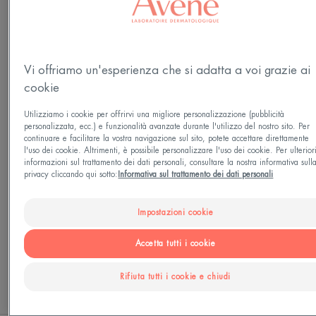
Prodotto in Francia
Ultra Fluid INVISIBILE ALTA PROTEZIONE SPF50
offre un’alta protezione quotidiana contro i raggi
Vi offriamo un'esperienza che si adatta a voi grazie ai
UVB, UVA e la luce blu HEV per prevenire il foto-
cookie
invecchiamento.
Utilizziamo i cookie per offrirvi una migliore personalizzazione (pubblicità
personalizzata, ecc.) e funzionalità avanzate durante l'utilizzo del nostro sito. Per
ALTA PROTEZIONE:
continuare e facilitare la vostra navigazione sul sito, potete accettare direttamente
l'uso dei cookie. Altrimenti, è possibile personalizzare l'uso dei cookie. Per ulterior
Questo trattamento contiene TriAsorB, un filtro
informazioni sul trattamento dei dati personali, consultare la nostra informativa sull
privacy cliccando qui sotto:
Informativa sul trattamento dei dati personali
solare ad ampio spettro che protegge dai raggi UV
e anche dalla luce blu. In questo modo, protegge
Impostazioni cookie
la pelle dall'accelerazione dell'invecchiamento
cutaneo.
Accetta tutti i cookie
Vedi altro
Rifiuta tutti i cookie e chiudi
TEXTURE ULTRA FLUIDA:
APPLICAZIONE
La sua tecnologia [waterlike] offre una consistenza