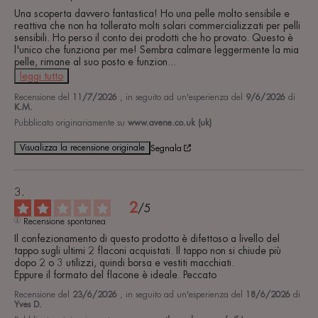
Una scoperta davvero fantastica! Ho una pelle molto sensibile e 
reattiva che non ha tollerato molti solari commercializzati per pelli 
sensibili. Ho perso il conto dei prodotti che ho provato. Questo è 
l'unico che funziona per me! Sembra calmare leggermente la mia 
pelle, rimane al suo posto e funzion
...
leggi tutto
Recensione del
11/7/2026
, in seguito ad un'esperienza del
9/6/2026
di
K.M.
Pubblicato originariamente su
www.avene.co.uk (uk)
Visualizza la recensione originale
Segnala
2
/
5
Recensione spontanea
Il confezionamento di questo prodotto è difettoso a livello del 
tappo sugli ultimi 2 flaconi acquistati. Il tappo non si chiude più 
dopo 2 o 3 utilizzi, quindi borsa e vestiti macchiati.

Eppure il formato del flacone è ideale. Peccato
Recensione del
23/6/2026
, in seguito ad un'esperienza del
18/6/2026
di
Yves D.