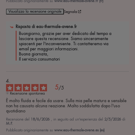
Pubblicato originariamente su
www.eau-thermale-avene.fr (fr)
Visualizza la recensione originale
Segnala
Risposta di
eau-thermale-avene.fr
Buongiorno, grazie per aver dedicato del tempo a 
lasciare questa recensione. Siamo sinceramente 
spiacenti per l'inconveniente. Ti contatteremo via 
email per maggiori informazioni. 

Buona giornata, 

Il servizio consumatori
5
/
5
Recensione spontanea
È molto fluida e facile da usare. Sulla mia pelle matura e sensibile 
non ha causato alcuna reazione. Molto soddisfatta dopo l'uso 
quotidiano
Recensione del
18/6/2026
, in seguito ad un'esperienza del
2/5/2026
di
M.F.
Pubblicato originariamente su
www.eau-thermale-avene.es (es)