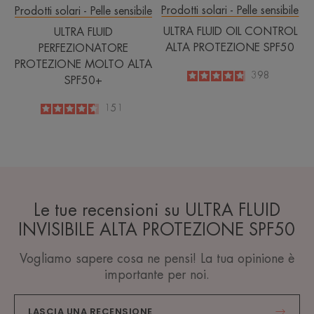
Prodotti solari - Pelle sensibile
Prodotti solari - Pelle sensibile
ULTRA FLUID OIL CONTROL
ULTRA FLUID
ALTA PROTEZIONE SPF50
PERFEZIONATORE
PROTEZIONE MOLTO ALTA
4.8
/
5
398
SPF50+
-
4.6
/
5
151
-
Le tue recensioni su ULTRA FLUID
INVISIBILE ALTA PROTEZIONE SPF50
Vogliamo sapere cosa ne pensi! La tua opinione è
importante per noi.
LASCIA UNA RECENSIONE