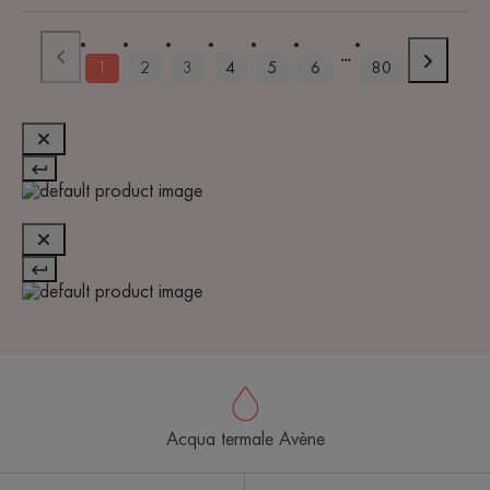
1
2
3
4
5
6
80
Acqua termale Avène