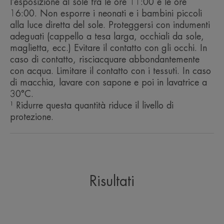
l’esposizione al sole tra le ore 11:00 e le ore
la luce blu HEV per la pelle
16:00. Non esporre i neonati e i bambini piccoli
alla luce diretta del sole. Proteggersi con indumenti
sensibile del viso.
adeguati (cappello a tesa larga, occhiali da sole,
maglietta, ecc.) Evitare il contatto con gli occhi. In
caso di contatto, risciacquare abbondantemente
con acqua. Limitare il contatto con i tessuti. In caso
di macchia, lavare con sapone e poi in lavatrice a
Benefici
30°C.
¹ Ridurre questa quantità riduce il livello di
Fotoprotezione: filtri UVB-UVA fotostabili per
protezione.
contrastare gli effetti nocivi dei raggi solari.
Texture leggera e ultra-fluida che permette
un’applicazione facile.
Antiossidante: aiuta a proteggere le cellule dai
radicali liberi.
Resistente all’acqua: protegge la pelle dagli effetti
Risultati
nocivi del sole anche durante un bagno.