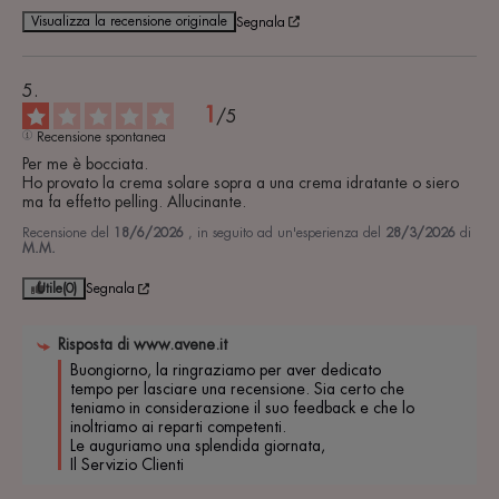
Visualizza la recensione originale
Segnala
1
/
5
Recensione spontanea
Per me è bocciata.

Ho provato la crema solare sopra a una crema idratante o siero 
ma fa effetto pelling. Allucinante.
Recensione del
18/6/2026
, in seguito ad un'esperienza del
28/3/2026
di
M.M.
Utile
(0)
Segnala
Risposta di
www.avene.it
Buongiorno, la ringraziamo per aver dedicato 
tempo per lasciare una recensione. Sia certo che 
teniamo in considerazione il suo feedback e che lo 
inoltriamo ai reparti competenti.

Le auguriamo una splendida giornata,

Il Servizio Clienti