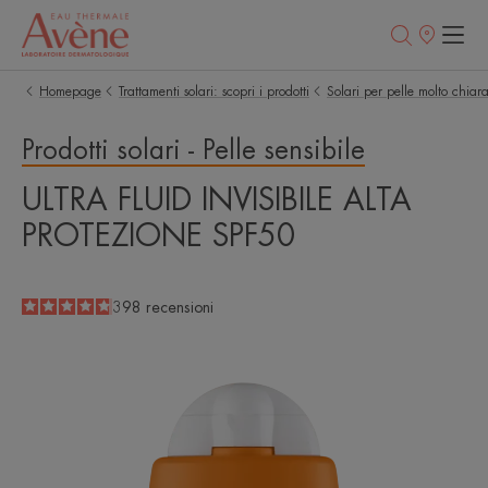
Punti
vendita
Homepage
Trattamenti solari: scopri i prodotti
Solari per pelle molto chiar
Prodotti solari - Pelle sensibile
ULTRA FLUID INVISIBILE ALTA
PROTEZIONE SPF50
4.8
/
5
398
recensioni
-