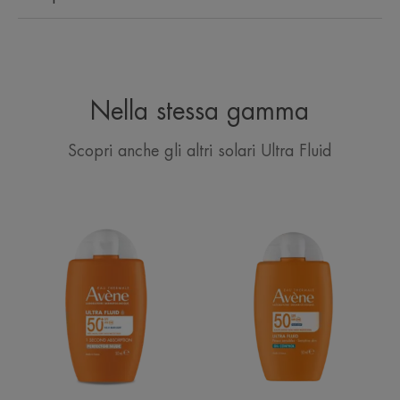
Nella stessa gamma
Scopri anche gli altri solari Ultra Fluid
ULTRA
ULTRA
FLUID
FLUID
PERFEZIONATORE
OIL
PROTEZIONE
CONTROL
MOLTO
ALTA
ALTA
PROTEZIONE
SPF50+
SPF50