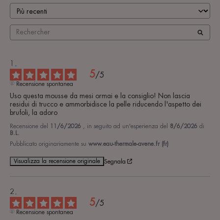
5
/
5
Recensione spontanea
Uso questa mousse da mesi ormai e la consiglio! Non lascia 
residui di trucco e ammorbidisce la pelle riducendo l'aspetto dei 
brufoli, la adoro
Recensione del
11/6/2026
, in seguito ad un'esperienza del
8/6/2026
di
B.L.
Pubblicato originariamente su
www.eau-thermale-avene.fr (fr)
Visualizza la recensione originale
Segnala
5
/
5
Recensione spontanea