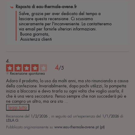
Risposta di
eau-thermale-avene.fr
Salve, grazie per aver dedicato del tempo a 
lasciare questa recensione. Ci scusiamo 
sinceramente per l'inconveniente. La contatteremo 
via email per fornirle ulteriori informazioni.

 Buona giornata,

 Assistenza clienti 
4
/
5
Recensione spontanea
Adoro il prodotto, lo uso da molti anni, ma sto rinunciando a causa 
della confezione. Invariabilmente, dopo pochi utilizzi, la pompetta 
inizia a bloccarsi e devo tirarla su ogni volta che voglio usarla, il 
che è una vera seccatura. Penso sempre che non succederà più e 
ne compro un altro, ma ora sto 
...
leggi tutto
Recensione del
1/2/2026
, in seguito ad un'esperienza del
1/1/2026
di
LEILA G.
Pubblicato originariamente su
www.eau-thermale-avene.pt (pt)