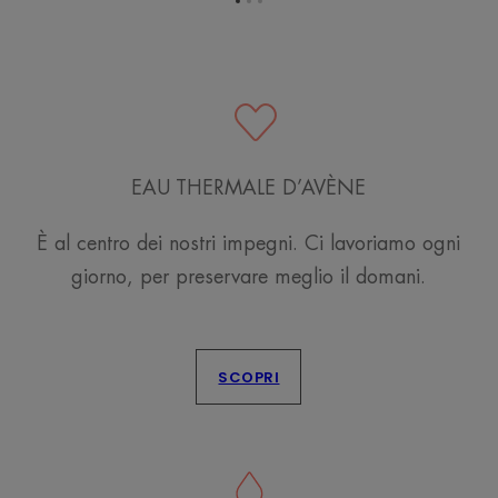
Vai
Vai
Vai
all'elemento
all'elemento
all'elemento
1
2
3
EAU THERMALE D’AVÈNE
È al centro dei nostri impegni. Ci lavoriamo ogni
giorno, per preservare meglio il domani.
SCOPRI