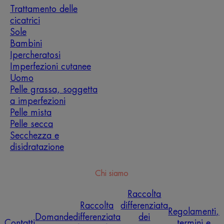
Trattamento delle
cicatrici
Sole
Bambini
Ipercheratosi
Imperfezioni cutanee
Uomo
Pelle grassa, soggetta
a imperfezioni
Pelle mista
Pelle secca
Secchezza e
disidratazione
Chi siamo
Raccolta
Raccolta
differenziata
Regolamenti,
Domande
differenziata
dei
Contatti
termini e