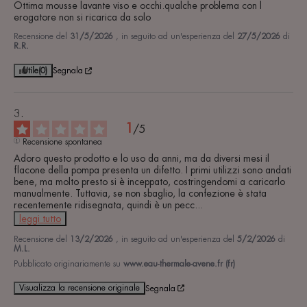
Ottima mousse lavante viso e occhi.qualche problema con l 
erogatore non si ricarica da solo
Recensione del
31/5/2026
, in seguito ad un'esperienza del
27/5/2026
di
R.R.
Utile
(0)
Segnala
1
/
5
Recensione spontanea
Adoro questo prodotto e lo uso da anni, ma da diversi mesi il 
flacone della pompa presenta un difetto. I primi utilizzi sono andati 
bene, ma molto presto si è inceppato, costringendomi a caricarlo 
manualmente. Tuttavia, se non sbaglio, la confezione è stata 
recentemente ridisegnata, quindi è un pecc
...
leggi tutto
Recensione del
13/2/2026
, in seguito ad un'esperienza del
5/2/2026
di
M.L.
Pubblicato originariamente su
www.eau-thermale-avene.fr (fr)
Visualizza la recensione originale
Segnala