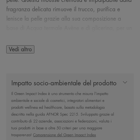
fragranza delicata rimuove il trucco, purifica e
lenisce la pelle grazie alla sua composizione a
base di Acqua termale Avène e di glicerina, per un
maggiore comfort. La sua formula senza sapone
contiene il minimo di ingredienti, nella giusta dose
Vedi altro
per assicurare efficacia dermatologica e
tollerabilità*. La pelle è detersa, morbida e avvolta
da una sensazione di comfort.
Impatto socio-ambientale del prodotto
Il Green Impact Index è uno strumento che misura l’impatto
Vantaggio
ambientale e sociale di cosmetici, integratori alimentari e
Deterge delicatamente, rimuove il trucco, purifica
prodotti wellness ed healthcare, basato sulla metodologia
ed elimina impurità e sebo in eccesso
descritta nella guida AFNOR Spec 2215. Sviluppato grazie al
contributo di 22 aziende, associazioni e federazioni, valuta i
tuoi prodotti in base a oltre 50 criteri per una maggiore
Benefici
trasparenza!
Comprensione del Green Impact Index