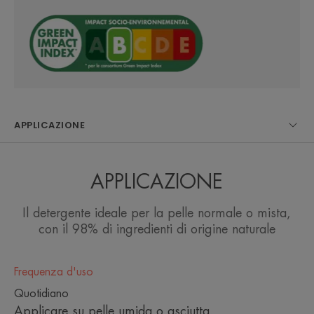
• DETERGE E RIMUOVE IL MAKE-UP
delicatamente
• ELIMINA le impurità e il sebo in eccesso
• PRESERVA l'equilibrio naturale della pelle
CONSISTENZA
RACCOLTA DIFFERENZIATA
APPLICAZIONE
APPLICAZIONE
*Studio monocentrico condotto su 31 soggetti con pelle e occhi sensibili, con
Il detergente ideale per la pelle normale o mista,
applicazione due volte al giorno su viso, occhi, labbra e décolleté
con il 98% di ingredienti di origine naturale
Frequenza d'uso
Quotidiano
Applicare su pelle umida o asciutta.