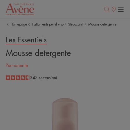
Punti
vendita
Homepage
Trattamenti per il viso
Struccanti
Mousse detergente
Les Essentiels
Mousse detergente
Permanente
4.6
/
5
343
recensioni
-