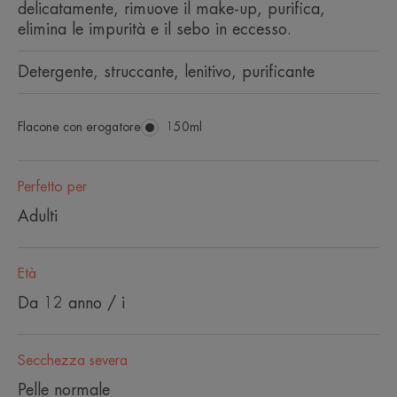
delicatamente, rimuove il make-up, purifica,
elimina le impurità e il sebo in eccesso.
Detergente, struccante, lenitivo, purificante
Flacone con erogatore
Flacone
150ml
con
erogatore
Perfetto per
Adulti
Età
Da 12 anno / i
Secchezza severa
Pelle normale