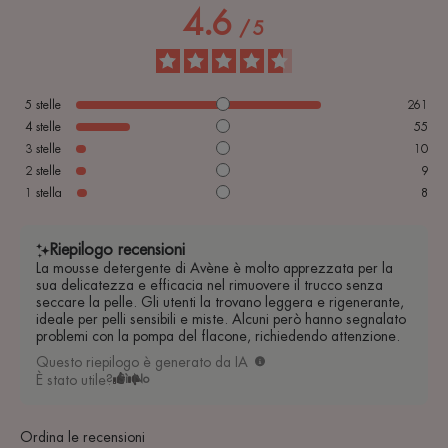
4.6
/
5
5
stelle
261
4
stelle
55
3
stelle
10
2
stelle
9
1
stella
8
Riepilogo recensioni
La mousse detergente di Avène è molto apprezzata per la
sua delicatezza e efficacia nel rimuovere il trucco senza
seccare la pelle. Gli utenti la trovano leggera e rigenerante,
ideale per pelli sensibili e miste. Alcuni però hanno segnalato
problemi con la pompa del flacone, richiedendo attenzione.
Questo riepilogo è generato da IA
È stato utile?
Sì
No
Ordina le recensioni