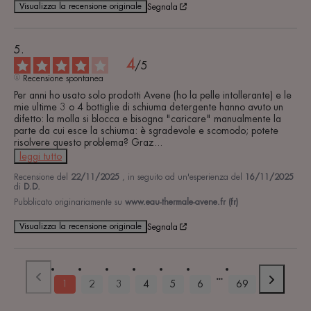
Visualizza la recensione originale
Segnala
4
/
5
Recensione spontanea
Per anni ho usato solo prodotti Avene (ho la pelle intollerante) e le 
mie ultime 3 o 4 bottiglie di schiuma detergente hanno avuto un 
difetto: la molla si blocca e bisogna "caricare" manualmente la 
parte da cui esce la schiuma: è sgradevole e scomodo; potete 
risolvere questo problema? Graz
...
leggi tutto
Recensione del
22/11/2025
, in seguito ad un'esperienza del
16/11/2025
di
D.D.
Pubblicato originariamente su
www.eau-thermale-avene.fr (fr)
Visualizza la recensione originale
Segnala
1
2
3
4
5
6
69