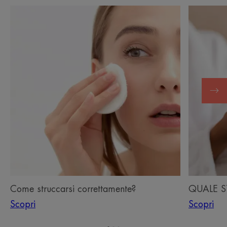
Scopri
Scopri
Come
QUALE
struccarsi
STRUCC
correttamente?
SCEGLIE
Come struccarsi correttamente?
QUALE S
Scopri
Scopri