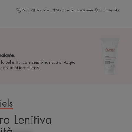
PRO
Newsletter
Stazione Termale Avène
Punti vendita
ratante.
 la pelle stanca e sensibile, ricca di Acqua
ipi attivi idro-nutritivi.
iels
a Lenitiva
ità