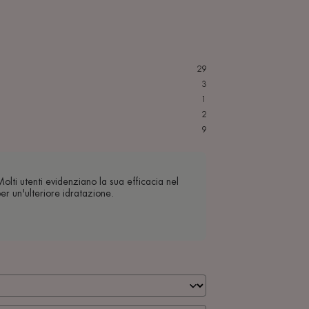
29
3
1
2
9
olti utenti evidenziano la sua efficacia nel
r un'ulteriore idratazione.