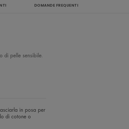
NTI
DOMANDE FREQUENTI
ensa per la pelle
e, ricca di Acqua
i principi attivi
ritivi.
 di pelle sensibile.
Lasciarla in posa per
ua Termale Avène e di agenti idro-
lo di cotone o
icare intensamente la pelle sensibile.