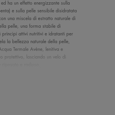
ed ha un effetto energizzante sulla
penta) e sulla pelle sensibile disidratata
on una miscela di estratto naturale di
della pelle, una forma stabile di
rincipi attivi nutritivi e idratanti per
ela la bellezza naturale della pelle,
'Acqua Termale Avène, lenitiva e
 protettivo, lasciando un velo di
 riposato e radioso.
NOSTRO ESPERTO