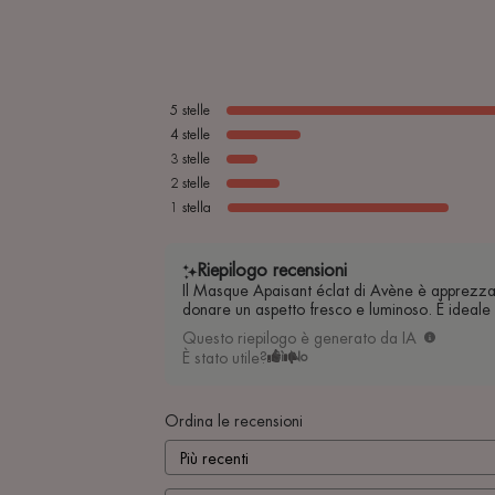
5
stelle
4
stelle
3
stelle
2
stelle
1
stella
Riepilogo recensioni
Il Masque Apaisant éclat di Avène è apprezzato p
donare un aspetto fresco e luminoso. È ideale 
Questo riepilogo è generato da IA
È stato utile?
Sì
No
Ordina le recensioni