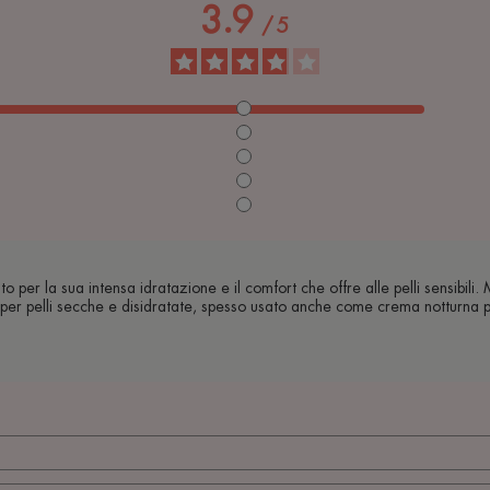
3.9
/
5
er la sua intensa idratazione e il comfort che offre alle pelli sensibili. M
per pelli secche e disidratate, spesso usato anche come crema notturna pe