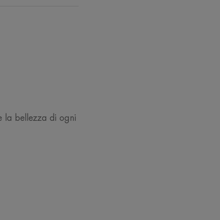
'Acqua Termale Avène.
a.
enti.
RACCOLTA DIFFERENZIATA
e la bellezza di ogni
male