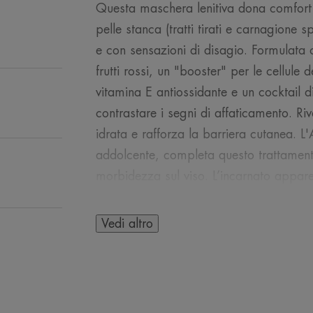
Questa maschera lenitiva dona comfort 
pelle stanca (tratti tirati e carnagione s
e con sensazioni di disagio. Formulata c
frutti rossi, un "booster" per le cellule 
vitamina E antiossidante e un cocktail di p
contrastare i segni di affaticamento. Riv
idrata e rafforza la barriera cutanea. L
addolcente, completa questo trattamento
morbidezza sul viso. L’incarnato appare
Vedi altro
L’OPINIONE DEL 