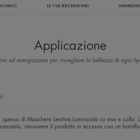
 CLINICI
LE TUE RECENSIONI
INGREDIE
Una ricarica int
stanca e sensibil
Applicazione
Termale Avène e d
idro-nut
ivo ed energizzante per risvegliare la bellezza di ogni tipo
a
Vantaggio
 spesso di Maschera Lenitiva Luminosità su viso e collo. 
Un trattamento avvolgente ricco di Acq
cessario, rimuovere il prodotto in eccesso con un batuffo
nutritivi per lenire, ammorbidire e ricar