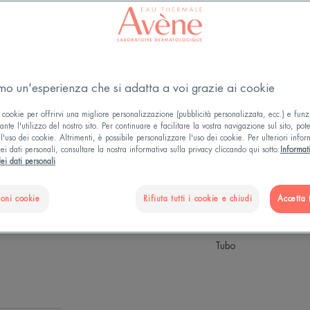
Permanente
Lenisce - Idrata -
3.9
/
5
44
recen
amo un'esperienza che si adatta a voi grazie ai cookie
-
Un'intensa ricaric
 cookie per offrirvi una migliore personalizzazione (pubblicità personalizzata, ecc.) e funz
di Acqua Termale A
nte l'utilizzo del nostro sito. Per continuare e facilitare la vostra navigazione sul sito, pot
l'uso dei cookie. Altrimenti, è possibile personalizzare l'uso dei cookie. Per ulteriori infor
ei dati personali, consultare la nostra informativa sulla privacy cliccando qui sotto:
Informat
ei dati personali
L’incarnato appar
ioni cookie
Rifiuta tutti i cookie e chiudi
Accetta t
Idratante, nutrient
Tubo