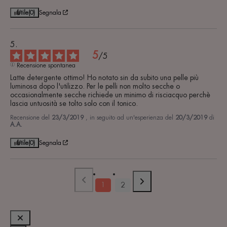
Utile
(0)
Segnala
5
/
5
Recensione spontanea
Latte detergente ottimo! Ho notato sin da subito una pelle più 
luminosa dopo l'utilizzo. Per le pelli non molto secche o 
occasionalmente secche richiede un minimo di risciacquo perchè 
lascia untuosità se tolto solo con il tonico.
Recensione del
23/3/2019
, in seguito ad un'esperienza del
20/3/2019
di
A.A.
Utile
(0)
Segnala
1
2