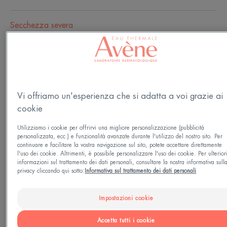
Secchezza severa
Pelle leggermente secca - Pelle secca - Pelle molto
secca
Tipo di pelle
Vi offriamo un'esperienza che si adatta a voi grazie ai
Pelle secca - Pelle molto secca - Pelle sensibile -
cookie
Pelle sensibile / ipersensibile
Utilizziamo i cookie per offrirvi una migliore personalizzazione (pubblicità
personalizzata, ecc.) e funzionalità avanzate durante l'utilizzo del nostro sito. Per
continuare e facilitare la vostra navigazione sul sito, potete accettare direttamente
Esigenze
l'uso dei cookie. Altrimenti, è possibile personalizzare l'uso dei cookie. Per ulterior
informazioni sul trattamento dei dati personali, consultare la nostra informativa sull
Struccante - Rimozione del trucco
privacy cliccando qui sotto:
Informativa sul trattamento dei dati personali
Impostazioni cookie
Prodotto in Francia
Accetta tutti i cookie