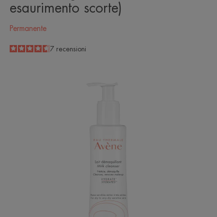
esaurimento scorte)
Permanente
4.6
/
5
7
recensioni
-