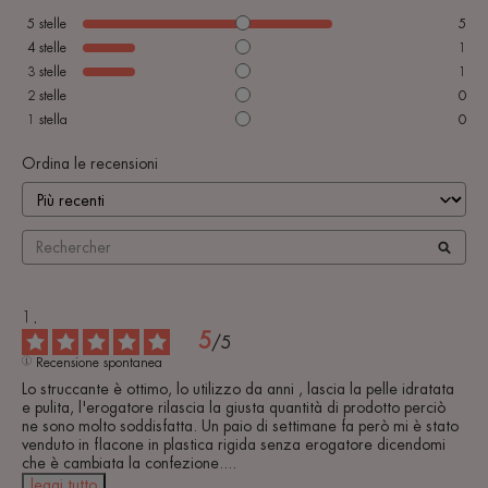
5
stelle
5
4
stelle
1
3
stelle
1
2
stelle
0
1
stella
0
Ordina le recensioni
5
/
5
Recensione spontanea
Lo struccante è ottimo, lo utilizzo da anni , lascia la pelle idratata 
e pulita, l'erogatore rilascia la giusta quantità di prodotto perciò 
ne sono molto soddisfatta. Un paio di settimane fa però mi è stato 
venduto in flacone in plastica rigida senza erogatore dicendomi 
che è cambiata la confezione.
...
leggi tutto