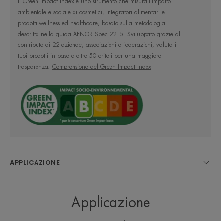
Il Green Impact Index è uno strumento che misura l’impatto
• RIMUOVE IL MAKE-UP grazie a tensioattivi
ambientale e sociale di cosmetici, integratori alimentari e
delicati.
prodotti wellness ed healthcare, basato sulla metodologia
• DETERGE e lascia una sensazione di comfort
descritta nella guida AFNOR Spec 2215. Sviluppato grazie al
sulla pelle.
contributo di 22 aziende, associazioni e federazioni, valuta i
• LENISCE : grazie alle proprietà dell'Acqua
tuoi prodotti in base a oltre 50 criteri per una maggiore
Termale Avène.
trasparenza!
Comprensione del Green Impact Index
CONSISTENZA
RACCOLTA DIFFERENZIATA
Benefici della consistenza
Una texture cremosa ideale per rimuovere il make-up dalla
pelle da secca a molto secca e per donare una sensazione
APPLICAZIONE
di comfort.
Applicazione