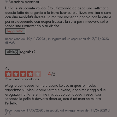
Recensione spontanea
Un latte struccante valido  Sto utilizzando da circa una settimana 
questo latte detergente e lo trovo buono, lo utilizzo mattina e sera 
con due modalità diverse, la mattina massaggiandolo con le dita e 
poi risciacquando con acqua fresca ; la sera per rimuovere spf e 
fondotinta rimuovendolo su dische
...
leggi tutto
Recensione del
10/11/2023
, in seguito ad un'esperienza del
7/11/2023
di
A.A.
Utile
(2)
Segnala
4
/
5
Recensione spontanea
Meglio con acqua termale avene Lo uso in questo modo: 
vaporizzo sul viso l acqua termale avene, dopo massaggio due 
erogazioni di latte e infine risciacquo con acqua fresca. Così 
facendo la pelle è davvero detersa, non é né unta né mi tira. 
Perfetto
Recensione del
14/5/2020
, in seguito ad un'esperienza del
11/5/2020
di
A.A.