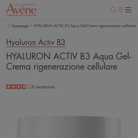
Punti
vendita
Homepage
HYALURON ACTIV B3 Aqua Gel-Crema rigenerazione cellulare
Hyaluron Activ B3
HYALURON ACTIV B3 Aqua Gel-
Crema rigenerazione cellulare
3.8
/
5
6
recensioni
-