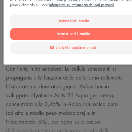
privacy cliccando qui sotto:
Informativa sul trattamento dei dati personali
Esigenze
Impostazioni cookie
Densità / Compattezza - Anti-età - Anti-rughe -
Accetta tutti i cookie
Luminosità - Rigenerazione - Riduzione delle rughe
Rifiuta tutti i cookie e chiudi
Prodotto in Francia
Con l'età, tutto accelera. Le cellule senescenti si
propagano e le funzioni della pelle sono rallentate.
I Laboratoires dermatologiques Avène hanno
sviluppato Hyaluron Activ B3 Aqua gel-crema,
concentrata allo 0,45% in Acido Ialuronico puro
(ad alto e medio peso molecolare) e in
Niacinamide (6%), per agire sulla causa
dell’invecchiamento e prolungare la vita delle