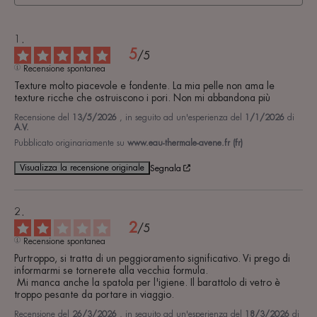
5
/
5
Recensione spontanea
Texture molto piacevole e fondente. La mia pelle non ama le 
texture ricche che ostruiscono i pori. Non mi abbandona più
Recensione del
13/5/2026
, in seguito ad un'esperienza del
1/1/2026
di
A.V.
Pubblicato originariamente su
www.eau-thermale-avene.fr (fr)
Visualizza la recensione originale
Segnala
2
/
5
Recensione spontanea
Purtroppo, si tratta di un peggioramento significativo. Vi prego di 
informarmi se tornerete alla vecchia formula.

 Mi manca anche la spatola per l'igiene. Il barattolo di vetro è 
troppo pesante da portare in viaggio.
Recensione del
26/3/2026
, in seguito ad un'esperienza del
18/3/2026
di