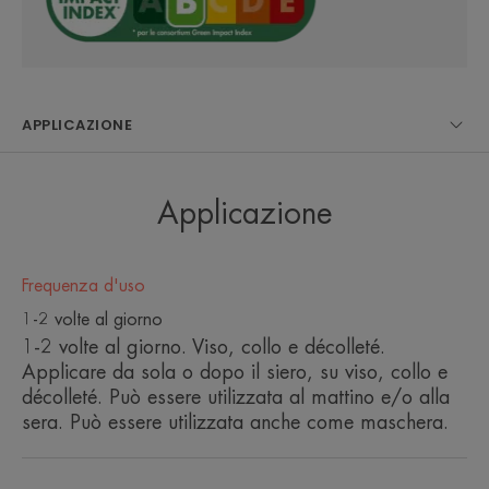
Vantaggio
Trattamento Aqua gel-crema anti-età 2 in 1, da
utilizzare come crema o come maschera. Idrata
APPLICAZIONE
per 24 ore****, per una pelle rimpolpata, tonica
e luminosa.
Applicazione
Benefici
• RIGENERA la pelle a lungo, prolungando la
longevità delle cellule*
Frequenza d'uso
• CORREGGE le rughe a partire da 15 giorni**
1-2 volte al giorno
• RIMPOLPA immediatamente la pelle per il 97%
1-2 volte al giorno. Viso, collo e décolleté.
delle donne***
Applicare da sola o dopo il siero, su viso, collo e
décolleté. Può essere utilizzata al mattino e/o alla
sera. Può essere utilizzata anche come maschera.
CONSISTENZA
RACCOLTA DIFFERENZIATA