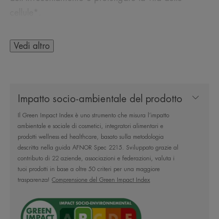
cellule*.
Dalla prima applicazione, la pelle è rimpolpata,
Vedi altro
levigata e luminosa.
Da 15 giorni, la pelle è rigenerata, più tonica e le
rughe sono corrette**.
Impatto socio-ambientale del prodotto
La sua consistenza fresca e leggera presenta una
Il Green Impact Index è uno strumento che misura l’impatto
ambientale e sociale di cosmetici, integratori alimentari e
fragranza floreale delicata e dona comfort alla
prodotti wellness ed healthcare, basato sulla metodologia
pelle. Buona base per il trucco.
descritta nella guida AFNOR Spec 2215. Sviluppato grazie al
Hyaluron Activ B3 Aqua Gel-Crema rigenerazione
contributo di 22 aziende, associazioni e federazioni, valuta i
tuoi prodotti in base a oltre 50 criteri per una maggiore
cellulare è un trattamento viso che contiene il 91%
trasparenza!
Comprensione del Green Impact Index
di ingredienti di origine naturale, senza ingredienti
di origine animale, in un vaso in vetro ricaricabile.