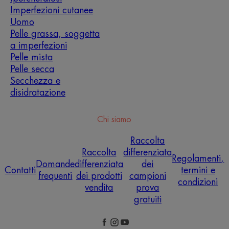
Imperfezioni cutanee
Uomo
Pelle grassa, soggetta
a imperfezioni
Pelle mista
Pelle secca
Secchezza e
disidratazione
Chi siamo
Raccolta
Raccolta
differenziata
Regolamenti,
Domande
differenziata
dei
Contatti
termini e
frequenti
dei prodotti
campioni
condizioni
vendita
prova
gratuiti