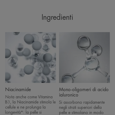
Ingredienti
Profumazione
Floreale e delicata
*Test in vitro, grazie alla Niacinamide.
**Auto-valutazione, 67 utilizzatrici, 1-2 applicazioni al giorno.
****Cinetica IH, 20 soggetti, applicazione singola.
*Test in vitro, grazie alla Niacinamide
**Autovalutazione, 67 soggetti, 2 applicazioni al giorno
***Autovalutazione, 67 soggetti, 2 applicazioni al giorno per 28 giorni
Niacinamide
Mono-oligomeri di acido
ialuronico
Nota anche come Vitamina
B3, la Niacinamide stimola le
Si assorbono rapidamente
cellule e ne prolunga la
negli strati superiori della
longevità*: la pelle si
pelle e stimolano in modo