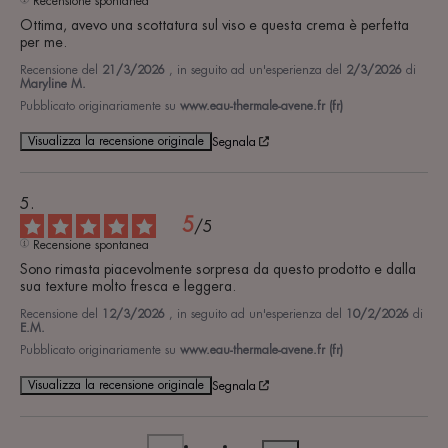
Recensione spontanea
Ottima, avevo una scottatura sul viso e questa crema è perfetta 
per me.
Recensione del
21/3/2026
, in seguito ad un'esperienza del
2/3/2026
di
Maryline M.
Pubblicato originariamente su
www.eau-thermale-avene.fr (fr)
Visualizza la recensione originale
Segnala
5
/
5
Recensione spontanea
Sono rimasta piacevolmente sorpresa da questo prodotto e dalla 
sua texture molto fresca e leggera.
Recensione del
12/3/2026
, in seguito ad un'esperienza del
10/2/2026
di
E.M.
Pubblicato originariamente su
www.eau-thermale-avene.fr (fr)
Visualizza la recensione originale
Segnala