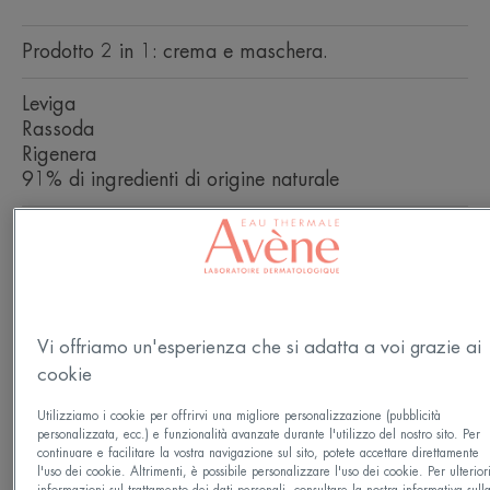
Prodotto 2 in 1: crema e maschera.
Leviga
Rassoda
Rigenera
91% di ingredienti di origine naturale
Vaso ricaricabile
Vaso
50ml
Eco-ricarica
Eco-
50ml
ricaricabile
ricarica
Perfetto per
Vi offriamo un'esperienza che si adatta a voi grazie ai
cookie
Adulti
Utilizziamo i cookie per offrirvi una migliore personalizzazione (pubblicità
personalizzata, ecc.) e funzionalità avanzate durante l'utilizzo del nostro sito. Per
Tipo di pelle
continuare e facilitare la vostra navigazione sul sito, potete accettare direttamente
l'uso dei cookie. Altrimenti, è possibile personalizzare l'uso dei cookie. Per ulterior
Pelle secca - Pelle sensibile - Tutti i tipi di pelle
informazioni sul trattamento dei dati personali, consultare la nostra informativa sull