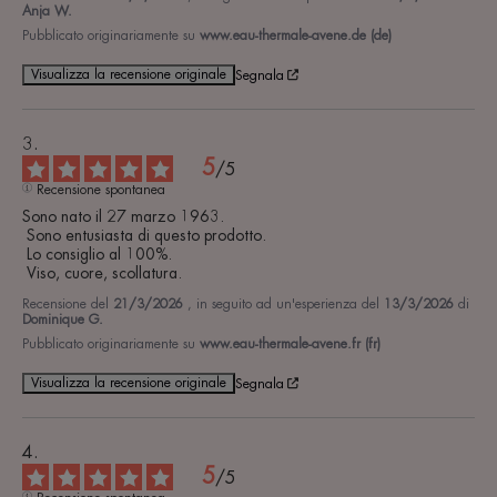
Anja W.
Pubblicato originariamente su
www.eau-thermale-avene.de (de)
Visualizza la recensione originale
Segnala
5
/
5
Recensione spontanea
Sono nato il 27 marzo 1963.

 Sono entusiasta di questo prodotto.

 Lo consiglio al 100%.

 Viso, cuore, scollatura.
Recensione del
21/3/2026
, in seguito ad un'esperienza del
13/3/2026
di
Dominique G.
Pubblicato originariamente su
www.eau-thermale-avene.fr (fr)
Visualizza la recensione originale
Segnala
5
/
5