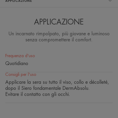
APPLICAZIONE
dell'efficacia e della sensorialità.
APPLICAZIONE
Un incarnato rimpolpato, più giovane e luminoso
Vantaggio
senza compromettere il comfort.
Un trio unico e brevettato di principi attivi per agire
contro gli effetti visibili dell'invecchiamento della
Frequenza d'uso
pelle.
Quotidiano
Benefici
Consigli per l'uso
Applicare la sera su tutto il viso, collo e décolleté,
• RISTRUTTURA la pelle grazie all'azione del
dopo il Siero fondamentale DermAbsolu.
Bakuchiol (Syténol™) e dei polifenoli di vaniglia.
Evitare il contatto con gli occhi.
• RIGENERA la pelle matura intensamente per
tutta la notte.
• NUTRE e offre un comfort immediato a tutti i tipi
di pelle sensibile.