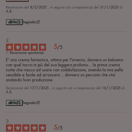
Recensione del
8/2/2025
, in seguito ad un'esperienza del
31/1/2025
di
A.R.
Utile
(2)
Segnala
5
/
5
Recensione spontanea
E' una crema fantastica, ottima per l'inverno, davvero un balsamo 
con quel tocco in più del suo leggero profumo... la prima crema 
notte che riesco ad usare con soddisfazione, avendo la mia pelle 
sensibile e facile ad arrossarsi... davvero un peccato che stia 
andando fuori produzione.
Recensione del
17/1/2025
, in seguito ad un'esperienza del
16/1/2025
di
A.R.
Utile
(0)
Segnala
5
/
5