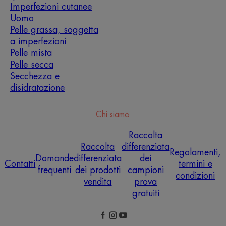
Imperfezioni cutanee
Uomo
Pelle grassa, soggetta
a imperfezioni
Pelle mista
Pelle secca
Secchezza e
disidratazione
Chi siamo
Raccolta
Raccolta
differenziata
Regolamenti,
Domande
differenziata
dei
Contatti
termini e
frequenti
dei prodotti
campioni
condizioni
vendita
prova
gratuiti