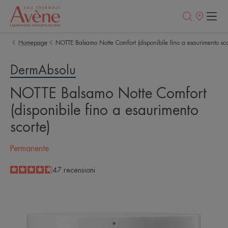
Punti
vendita
Homepage
NOTTE Balsamo Notte Comfort (disponibile fino a esaurimento sco
DermAbsolu
NOTTE Balsamo Notte Comfort
(disponibile fino a esaurimento
scorte)
Permanente
4.7
/
5
47
recensioni
-