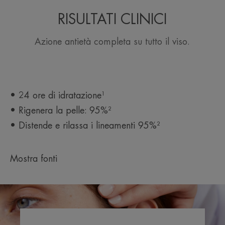
RISULTATI CLINICI
CONSISTENZA
RACCOLTA DIFFERENZIATA
Azione antietà completa su tutto il viso.
Benefici della consistenza
Una texture arricchita di burro di Karité con un tocco
cremoso di balsamo.
• 24 ore di idratazione¹
Profumazione
• Rigenera la pelle: 95%²
Fragranza delicata e floreale
• Distende e rilassa i lineamenti 95%²
*Brevetto registrato TM di Sytheon USA.
Mostra fonti