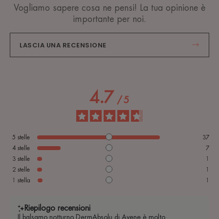
Vogliamo sapere cosa ne pensi! La tua opinione è
importante per noi.
LASCIA UNA RECENSIONE
4.7
/
5
5
stelle
37
4
stelle
7
3
stelle
1
2
stelle
1
1
stella
1
Riepilogo recensioni
Il balsamo notturno DermAbsolu di Avene è molto