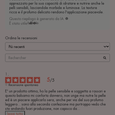
apprezzato per la sua capacità di idratare e nutrire anche le
pelli sensibili, lasciandole morbide e luminose. La texture
ricca e il profumo delicato rendono l'applicazione piacevole.
Questo riepilogo è generato da IA
È stato utile?
Sì
No
Ordina le recensioni
5
/
5
Recensione spontanea
E' un prodotto ottimo, ho la pelle sensibile e soggetta a rossori e 
questo balsamo mi conforta davvero, non unge ma nutre la pelle 
ed è un piacere applicarlo sera, anche per via del suo profumo 
leggero... sono alla seconda confezione ma purtroppo vedo che 
sta andando fuori produzione, non capisco da
...
leggi tutto