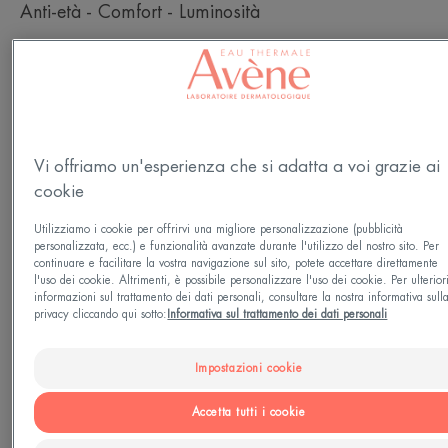
Anti-età - Comfort - Luminosità
Prodotto in Francia
Questo balsamo notte rassodante per il viso nutre
intensamente la pelle matura per tutta la notte. Al
Vi offriamo un'esperienza che si adatta a voi grazie ai
risveglio, i lineamenti appaiono distesi e più freschi:
cookie
la pelle è radiosa e piena di vitalità. Questa crema
Utilizziamo i cookie per offrirvi una migliore personalizzazione (pubblicità
rassodante per il viso agisce su tutti i segni visibili
personalizzata, ecc.) e funzionalità avanzate durante l'utilizzo del nostro sito. Per
continuare e facilitare la vostra navigazione sul sito, potete accettare direttamente
dell'invecchiamento cutaneo grazie alla sua
l'uso dei cookie. Altrimenti, è possibile personalizzare l'uso dei cookie. Per ulterior
informazioni sul trattamento dei dati personali, consultare la nostra informativa sull
combinazione unica di principi attivi brevettati*. I
privacy cliccando qui sotto:
Informativa sul trattamento dei dati personali
polifenoli di vaniglia, in sinergia con l'acido
ialuronico, aiutano a contrastare il rilassamento
Impostazioni cookie
cutaneo. Bakuchiol (o Sytenol™), un'alternativa
Accetta tutti i cookie
vegetale al retinolo, aiuta a mantenere delineati i
Vedi altro