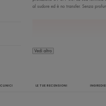
al sudore ed è no transfer. Senza profu
L’OPINIONE DEL 
Vedi altro
Giallo, la tonalità 
occhiaie bluastre
 CLINICI
LE TUE RECENSIONI
INGREDIE
vene varicose...