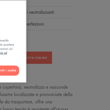
ne di pigmenti neutralizzanti
sconde le imperfezioni.
ionalità
ete accettare
mazioni sul
iva sul
A
ACQUISTA ONLINE
utti i cookie
a copertura, neutralizza e nasconde
uastre localizzate e pronunciate della
le da trasportare, offre una
lunga tenuta è resistente all'acqua,