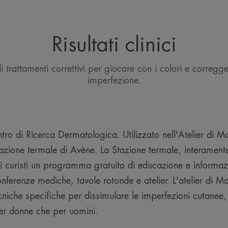
#REF!
#REF!
Risultati clinici
rattamenti correttivi per giocare con i colori e corregge
imperfezione.
ntro di Ricerca Dermatologica. Utilizzato nell'Atelier di M
zione termale di Avène. La Stazione termale, interamente
ai curisti un programma gratuito di educazione e inform
onferenze mediche, tavole rotonde e atelier. L'atelier di M
niche specifiche per dissimulare le imperfezioni cutanee, 
er donne che per uomini.