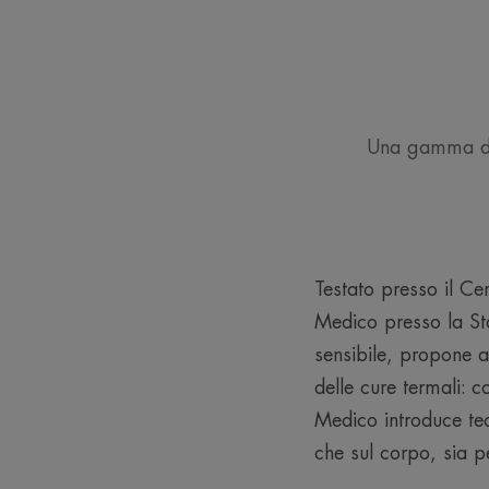
Una gamma di t
Testato presso il Ce
Medico presso la Sta
sensibile, propone 
delle cure termali: c
Medico introduce tec
che sul corpo, sia p