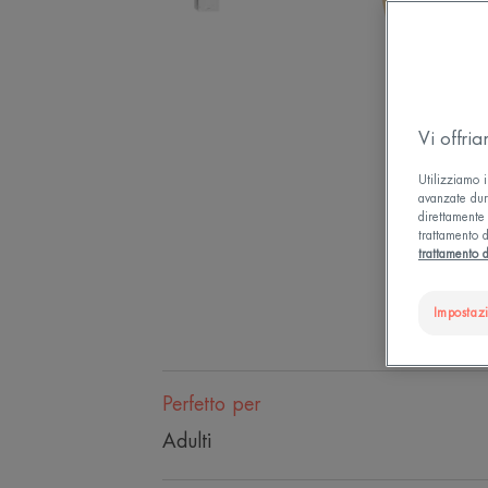
Vi offri
Utilizziamo i
avanzate dura
direttamente 
trattamento d
trattamento d
Impostaz
Perfetto per
Adulti