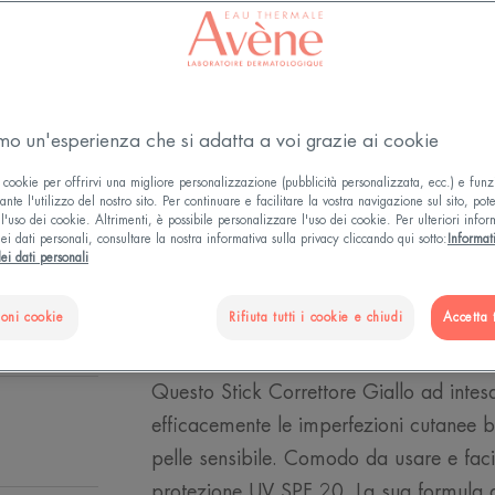
Alta concentrazio
Protezione UV, na
amo un'esperienza che si adatta a voi grazie ai cookie
Stick
Stick
4gr
 cookie per offrirvi una migliore personalizzazione (pubblicità personalizzata, ecc.) e funz
nte l'utilizzo del nostro sito. Per continuare e facilitare la vostra navigazione sul sito, pot
l'uso dei cookie. Altrimenti, è possibile personalizzare l'uso dei cookie. Per ulteriori infor
ei dati personali, consultare la nostra informativa sulla privacy cliccando qui sotto:
Informat
PUNTI VENDIT
ei dati personali
ioni cookie
Rifiuta tutti i cookie e chiudi
Accetta t
Questo Stick Correttore Giallo ad intes
efficacemente le imperfezioni cutanee bl
pelle sensibile. Comodo da usare e faci
protezione UV SPF 20. La sua formula a 