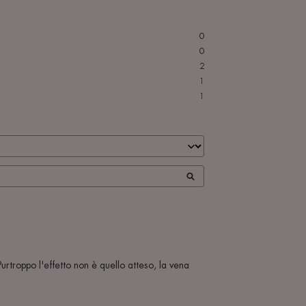
0
0
2
1
1
rtroppo l'effetto non è quello atteso, la vena 