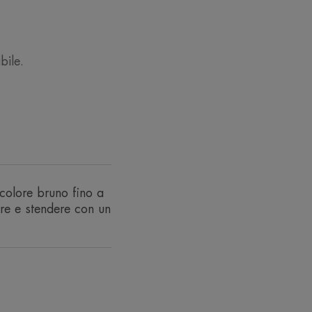
bile.
te all'acqua, al sudore e no-transfer.
uastre localizzate grazie a un'alta
 resistente all'acqua, al sudore e
 colore bruno fino a
ire e stendere con un
ari SPF 20 che proteggono la pelle