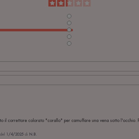
o il correttore colorato "corallo" per camuffare una vena sotto l'occhio. Pu
 del
1/4/2025
di
N.B.