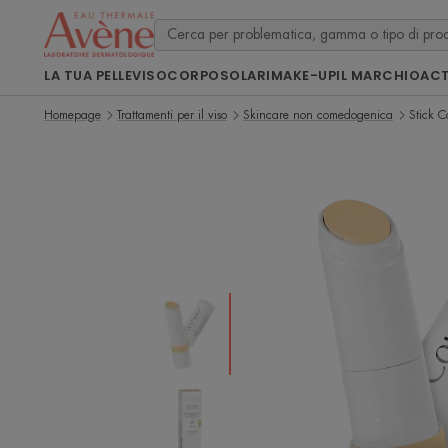
LA TUA PELLE
VISO
CORPO
SOLARI
MAKE-UP
IL MARCHIO
ACT
Homepage
Trattamenti per il viso
Skincare non comedogenica
Stick C