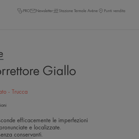
PRO
Newsletter
Stazione Termale Avène
Punti vendita
e
rrettore Giallo
ato - Trucca
ioni
sconde efficacemente le imperfezioni
pronunciate e localizzate.
enza conservanti.