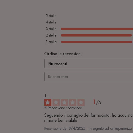
5
stelle
4
stelle
3
stelle
2
stelle
1
stella
Ordina le recensioni
1
/
5
Recensione spontanea
Seguendo il consiglio del farmacista, ho acquistat
rimane ben visibile.
Recensione del
8/4/2025
, in seguito ad un'esperienza