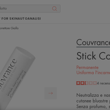
 FOR SKIN
AUTOANALISI
orrettore Giallo
Couvranc
Stick Co
Permanente
Uniforma l'incarn
2.3
/
5
4
recens
-
Neutralizza e na
cutanee bluastre 
Senza profumo, s