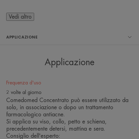
pelli a tendenza acneica, dagli adolescenti dai 12
anni in su fino agli adulti (comprese le donne in
Vedi altro
gravidanza).
Si applica due volte al giorno (mattina e sera) su
APPLICAZIONE
viso, collo, petto e schiena. La sua consistenza
leggera dal finish non grasso lascia la pelle
opacizzata.
Applicazione
Frequenza d'uso
2 volte al giorno
L’OPINIONE DEL NOSTRO ESPERTO
Comedomed Concentrato può essere utilizzato da
solo, in associazione o dopo un trattamento
farmacologico antiacne.
Si applica su viso, collo, petto e schiena,
Concentrato anti-imperfezioni che
precedentemente detersi, mattina e sera.
Consiglio dell'esperto:
agisce sul microcomedone