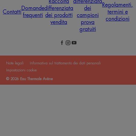
Raccolta
differenziata
Regolamenti,
Domande
differenziata
dei
Contatti
termini e
frequenti
dei prodotti
campioni
condizioni
vendita
prova
gratuiti
Note legali
Informativa sul trattamento dei dati personali
Impostazioni cookie
© 2026 Eau Thermale Avène