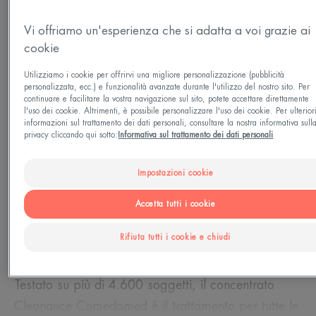
Vi offriamo un'esperienza che si adatta a voi grazie ai
Esigenze
cookie
Anti-imperfezioni - Anti-ricomparsa
Utilizziamo i cookie per offrirvi una migliore personalizzazione (pubblicità
personalizzata, ecc.) e funzionalità avanzate durante l'utilizzo del nostro sito. Per
continuare e facilitare la vostra navigazione sul sito, potete accettare direttamente
Prodotto in Francia
l'uso dei cookie. Altrimenti, è possibile personalizzare l'uso dei cookie. Per ulterior
informazioni sul trattamento dei dati personali, consultare la nostra informativa sull
Cleanance Comedomed concentrato riduce le
privacy cliccando qui sotto:
Informativa sul trattamento dei dati personali
imperfezioni e punti neri da 7 giorni**. Grazie alla
Impostazioni cookie
modalità d'azione unica del Comedoclastin™, un
attivo vegetale dalle proprietà brevettate***,
Accetta tutti i cookie
combatte le imperfezioni alla radice, agendo sui
Rifiuta tutti i cookie e chiudi
microcomedoni, e svolge un'azione anti-
ricomparsa*.
Testato su più di 4.600 soggetti, il concentrato
Cleanance Comedomed è il trattamento per tutte le