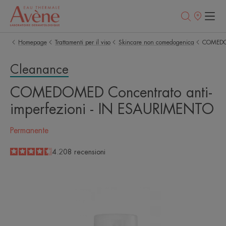
Punti
vendita
Homepage
Trattamenti per il viso
Skincare non comedogenica
COMEDOM
Cleanance
COMEDOMED Concentrato anti-
imperfezioni - IN ESAURIMENTO
Permanente
4.5
/
5
4.208
recensioni
-