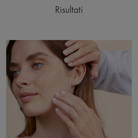
***Valutazione clinica, 2 volte al giorno sul viso, 51 soggetti.
***Valutazione clinica, 2 volte al giorno sul viso, 51 soggetti.
Risultati
****Studio clinico osservazionale internazionale, 85% dei pazienti senza
recidiva di acne a 1 anno (secondo la definizione di recidiva nel protocollo
GEA >3 che richiede l'introduzione di un trattamento farmacologico – orale
o locale), 54 soggetti, 2 applicazioni al giorno di Cleanance Comedomed
Concentrato per 1 anno.