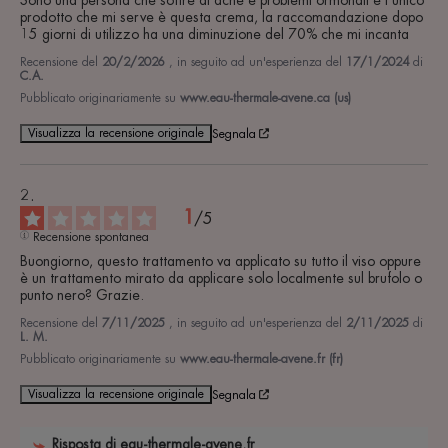
Sono una persona che soffre di acne e problemi ormonali e l'unico 
prodotto che mi serve è questa crema, la raccomandazione dopo 
15 giorni di utilizzo ha una diminuzione del 70% che mi incanta
Recensione del
20/2/2026
, in seguito ad un'esperienza del
17/1/2024
di
C.A.
Pubblicato originariamente su
www.eau-thermale-avene.ca (us)
Visualizza la recensione originale
Segnala
1
/
5
Recensione spontanea
Buongiorno, questo trattamento va applicato su tutto il viso oppure 
è un trattamento mirato da applicare solo localmente sul brufolo o 
punto nero? Grazie.
Recensione del
7/11/2025
, in seguito ad un'esperienza del
2/11/2025
di
L. M.
Pubblicato originariamente su
www.eau-thermale-avene.fr (fr)
Visualizza la recensione originale
Segnala
Risposta di
eau-thermale-avene.fr