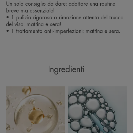
Un solo consiglio da dare: adottare una routine
all'origine delle imperfezioni, per
breve ma essenziale!
un'efficacia duratura, senza
• 1 pulizia rigorosa o rimozione attenta del trucco
ricomparse.
del viso: mattina e sera!
• 1 trattamento anti-imperfezioni: mattina e sera.
Vantaggio
Ingredienti
Concentrato anti-imperfezioni che riduce le
imperfezioni da 7 giorni*** e ne previene la
ricomparsa per 1 anno**.
Benefici
• EFFICACE su tutti i tipi di imperfezioni della pelle
a tendenza acneica. Testato su più di 4600
soggetti.