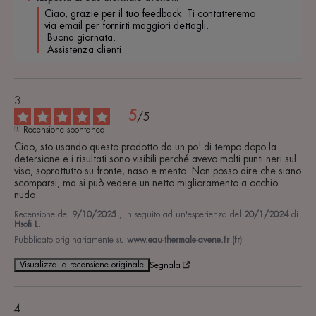
Ciao, grazie per il tuo feedback. Ti contatteremo 
via email per fornirti maggiori dettagli.

 Buona giornata.

 Assistenza clienti
5
/
5
Recensione spontanea
Ciao, sto usando questo prodotto da un po' di tempo dopo la 
detersione e i risultati sono visibili perché avevo molti punti neri sul 
viso, soprattutto su fronte, naso e mento. Non posso dire che siano 
scomparsi, ma si può vedere un netto miglioramento a occhio 
nudo.
Recensione del
9/10/2025
, in seguito ad un'esperienza del
20/1/2024
di
Hsofi L.
Pubblicato originariamente su
www.eau-thermale-avene.fr (fr)
Visualizza la recensione originale
Segnala