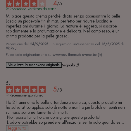
4
/
5
Recensione verificata da tester
Mi piace questa crema perché idrata senza appesantire la pelle. 
Lascia un piacevole finish mat, perfetto per ridurre lucidità e 
imperfezioni durante il giorno. La texture è leggera, si assorbe 
rapidamente e la profumazione è delicata. Nel complesso, è un 
ottimo prodotto per la pelle grassa.
Recensione del
24/9/2025
, in seguito ad un'esperienza del
18/8/2025
di
Vicky J.
Pubblicato originariamente su
www.eau-thermale-avene.be (fr)
Visualizza la recensione originale
Segnala
5
/
5
Recensione spontanea
Ho 21 anni e ho la pelle a tendenza acneica, questo prodotto mi 
ha salvata! Lo applico solo di notte e non ho più brufoli e i punti neri 
sul naso sono nettamente diminuiti.

 Non posso far altro che consigliare questo prodotto!

 L'odore potrebbe sorprendere all'inizio (si sente solo quando es
...
leggi tutto