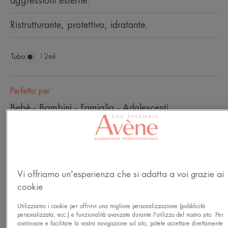
aggressioni esterne.
Ristrutturante, protettivo, idratante.
Tubo
Tubo
12ml
Perfetto per
Bebè - Bambini - Famiglia - Adolescenti
Età
Da 1 mese / i
Vi offriamo un'esperienza che si adatta a voi grazie ai
cookie
Secchezza severa
Pelle molto secca - Pelle danneggiata e screpolata
Utilizziamo i cookie per offrirvi una migliore personalizzazione (pubblicità
personalizzata, ecc.) e funzionalità avanzate durante l'utilizzo del nostro sito. Per
continuare e facilitare la vostra navigazione sul sito, potete accettare direttamente