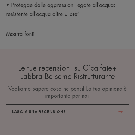
dermatologico su 56 soggetti, almeno 4 applicazioni al giorno per 21 giorni.
• Protegge dalle aggressioni legate all’acqua:
***Valutazione clinica. Studio di tollerabilità ed efficacia sotto controllo
dermatologico su 56 soggetti, almeno 4 applicazioni al giorno per 21 giorni.
resistente all’acqua oltre 2 ore³
Mostra fonti
Le tue recensioni su Cicalfate+
Labbra Balsamo Ristrutturante
Vogliamo sapere cosa ne pensi! La tua opinione è
importante per noi.
LASCIA UNA RECENSIONE