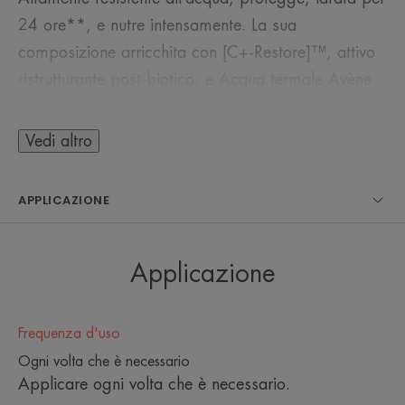
24 ore**, e nutre intensamente. La sua
composizione arricchita con [C+-Restore]™, attivo
ristrutturante post-biotico, e Acqua termale Avène
lenisce e offre una barriera protettiva alle labbra.
Vedi altro
Formulato con il 96% di ingredienti di origine
naturale, questo trattamento per tutta la famiglia
APPLICAZIONE
restituisce comfort e morbidezza fin dal primo
utilizzo.
Applicazione
Frequenza d'uso
L’OPINIONE DEL NOSTRO ESPERTO
Ogni volta che è necessario
Applicare ogni volta che è necessario.