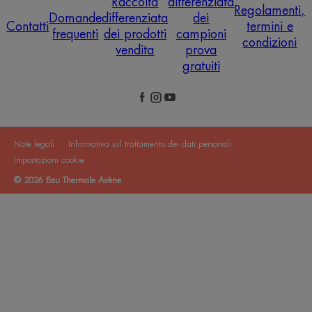
Raccolta
differenziata
Regolamenti,
Domande
differenziata
dei
Contatti
termini e
frequenti
dei prodotti
campioni
condizioni
vendita
prova
gratuiti
Note legali
Informativa sul trattamento dei dati personali
Impostazioni cookie
© 2026 Eau Thermale Avène