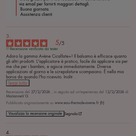
via email per fornirti maggiori dettagli.

 Buona giornata.

 Assistenza clienti
5
/
5
Recensione verificata da tester
Adoro la gamma Avène Cicalfate+! Il balsamo è efficace quanto 
gli altri prodotti. L'applicatore è pratico, facile da applicare sia per 
me che per i bambini, e agisce immediatamente. Diverse 
applicazioni al giorno e le screpolature scompaiono. È nella mia 
borsa da quando l'ho ricevuto. Inoltr
...
leggi tutto
Recensione del
27/2/2026
, in seguito ad un'esperienza del
12/2/2026
di
MarianneV G.
Pubblicato originariamente su
www.eau-thermale-avene.fr (fr)
Visualizza la recensione originale
Segnala