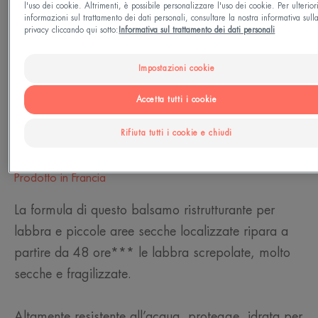
l'uso dei cookie. Altrimenti, è possibile personalizzare l'uso dei cookie. Per ulterior
Tipo di pelle
informazioni sul trattamento dei dati personali, consultare la nostra informativa sull
privacy cliccando qui sotto:
Informativa sul trattamento dei dati personali
Pelle sensibile - Pelle irritabile e fragilizzata
Impostazioni cookie
Esigenze
Accetta tutti i cookie
Lenire - Anti-irritazione - Idratare - Nutrimento -
Riparazione
Rifiuta tutti i cookie e chiudi
Prodotto in Francia
La formula di questo balsamo ristrutturante per
labbra e piccole aree secche localizzate ripara a
partire da 48 ore*** le labbra screpolate, molto
secche e fragilizzate.
Altamente resistente all’acqua, protegge, idrata per