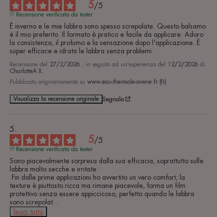
5
/
5
Recensione verificata da tester
È inverno e le mie labbra sono spesso screpolate. Questo balsamo 
è il mio preferito. Il formato è pratico e facile da applicare. Adoro 
la consistenza, il profumo e la sensazione dopo l'applicazione. È 
super efficace e idrata le labbra senza problemi.
Recensione del
27/2/2026
, in seguito ad un'esperienza del
12/2/2026
di
CharlotteA X.
Pubblicato originariamente su
www.eau-thermale-avene.fr (fr)
Visualizza la recensione originale
Segnala
5
/
5
Recensione verificata da tester
Sono piacevolmente sorpresa dalla sua efficacia, soprattutto sulle 
labbra molto secche e irritate.

 Fin dalle prime applicazioni ho avvertito un vero comfort; la 
texture è piuttosto ricca ma rimane piacevole, forma un film 
protettivo senza essere appiccicoso, perfetto quando le labbra 
sono screpolat
...
leggi tutto