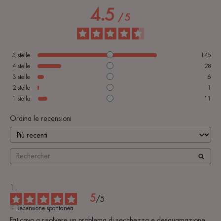
4.5
/
5
5
stelle
145
4
stelle
28
3
stelle
6
2
stelle
1
1
stella
11
Ordina le recensioni
5
/
5
Recensione spontanea
Faticavo a risolvere un problema di secchezza e desquamazione 