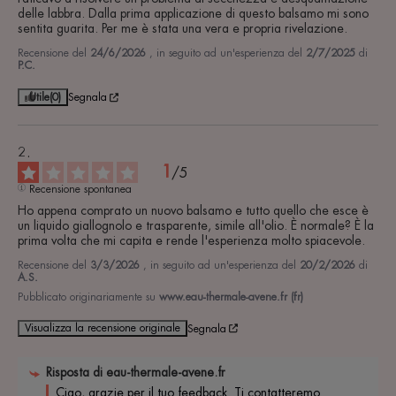
delle labbra. Dalla prima applicazione di questo balsamo mi sono 
sentita guarita. Per me è stata una vera e propria rivelazione.
Recensione del
24/6/2026
, in seguito ad un'esperienza del
2/7/2025
di
P.C.
Utile
(0)
Segnala
1
/
5
Recensione spontanea
Ho appena comprato un nuovo balsamo e tutto quello che esce è 
un liquido giallognolo e trasparente, simile all'olio. È normale? È la 
prima volta che mi capita e rende l'esperienza molto spiacevole.
Recensione del
3/3/2026
, in seguito ad un'esperienza del
20/2/2026
di
A.S.
Pubblicato originariamente su
www.eau-thermale-avene.fr (fr)
Visualizza la recensione originale
Segnala
Risposta di
eau-thermale-avene.fr
Ciao, grazie per il tuo feedback. Ti contatteremo 