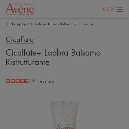
Punti
vendita
Homepage
Cicalfate+ Labbra Balsamo Ristrutturante
Cicalfate
Cicalfate+ Labbra Balsamo
Ristrutturante
4.5
/
5
191
recensioni
-