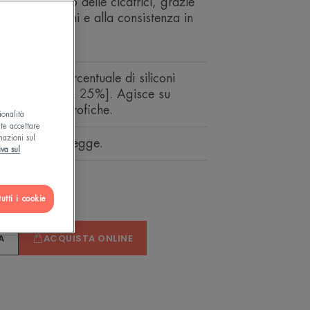
a dell'aspetto delle cicatrici, grazie
tuale di siliconi e alla consistenza in
 massaggio.
 lungo. Alta percentuale di siliconi
NE COMPLEX 25%]. Agisce su
vecchie e ipertrofiche.
ionalità
ete accettare
mazioni sul
, lenisce, protegge.
iva sul
utti i cookie
A
ACQUISTA ONLINE