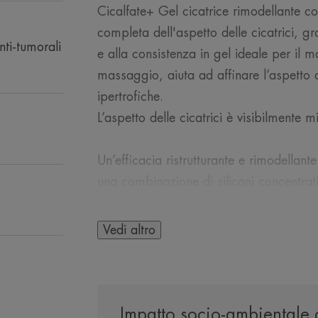
Cicalfate+ Gel cicatrice rimodellante c
completa dell'aspetto delle cicatrici, gra
nti-tumorali
e alla consistenza in gel ideale per il
massaggio, aiuta ad affinare l’aspetto de
ipertrofiche.
L’aspetto delle cicatrici è visibilmente 
Un’efficacia ristrutturante e rimodellante
una combinazione di siliconi concen
25%] per agire su tutti i parametri della 
pigmentazione...
Vedi altro
Cicalfate+ Gel cicatrice rimodellante è
dermatologiche, su viso e corpo, per ad
Impatto socio-ambientale 