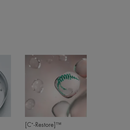
RACCOLTA DIFFERENZIATA
 3 mesi.
icazioni al giorno per 3 settimane.
o
[C⁺-Restore]™