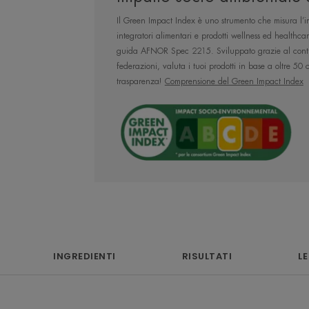
La sua formula senza profumo offre un e
Il Green Impact Index è uno strumento che misura l’im
non grassa. Non appiccicosa. Finish mor
integratori alimentari e prodotti wellness ed healthca
guida AFNOR Spec 2215. Sviluppato grazie al contri
federazioni, valuta i tuoi prodotti in base a oltre 50
trasparenza!
Comprensione del Green Impact Index
L’OPINIONE DEL 
Un prodotto specif
clinicamente pro
INGREDIENTI
RISULTATI
L
un’elevata percen
[DERMO-SILICON