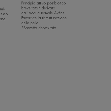
Principio attivo postbiotico
brevettato* derivato
emi-
dall'Acqua termale Avène.
cesso
Favorisce la ristrutturazione
one.
della pelle.
*Brevetto depositato