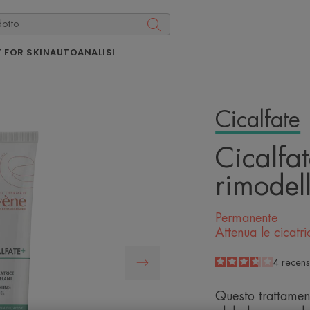
 FOR SKIN
AUTOANALISI
Cicalfate
Cicalfa
rimodel
Permanente
Attenua le cicatri
3.8
/
5
4
recens
-
Questo trattamen