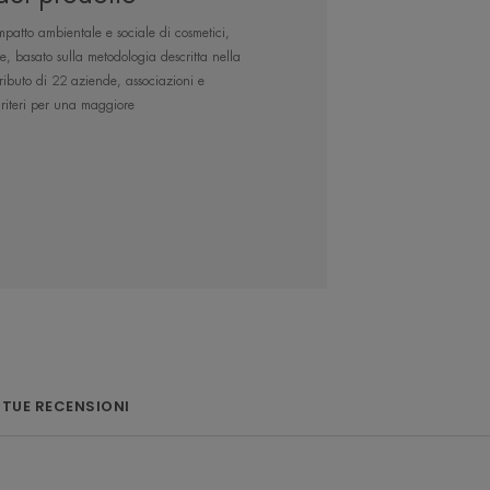
ffetto lenitivo a lungo. Consistenza
patto ambientale e sociale di cosmetici,
bido e invisibile.
re, basato sulla metodologia descritta nella
buto di 22 aziende, associazioni e
 criteri per una maggiore
NOSTRO ESPERTO
ico dall’efficacia
vata, che combina
E TUE RECENSIONI
tuale di siliconi
E COMPLEX 25%]