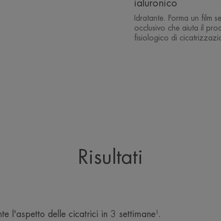
ialuronico
Idratante. Forma un film s
occlusivo che aiuta il pro
fisiologico di cicatrizzazi
Risultati
te l'aspetto delle cicatrici in 3 settimane¹.