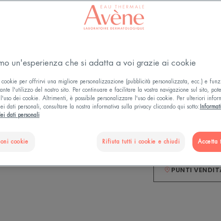
globale e complet
all'elevata percen
gel ideale per il
Effetto lenitivo a
amo un'esperienza che si adatta a voi grazie ai cookie
[DERMO-SILICO
cicatrici recenti, 
 cookie per offrirvi una migliore personalizzazione (pubblicità personalizzata, ecc.) e funz
nte l'utilizzo del nostro sito. Per continuare e facilitare la vostra navigazione sul sito, pot
l'uso dei cookie. Altrimenti, è possibile personalizzare l'uso dei cookie. Per ulteriori infor
Rimodella, idrata
ei dati personali, consultare la nostra informativa sulla privacy cliccando qui sotto:
Informat
ei dati personali
Tubo
Tubo
40ml
ioni cookie
Rifiuta tutti i cookie e chiudi
Accetta t
PUNTI VENDIT