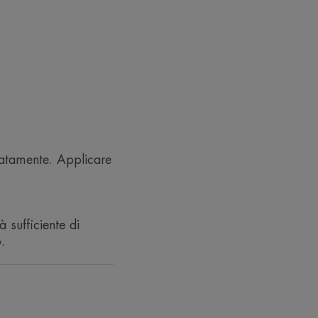
a formula in gel su
cia del massaggio
catrici.
icatamente. Applicare
saggio.
 sufficiente di
.
e cicatrici. Per il 98% dei soggetti i