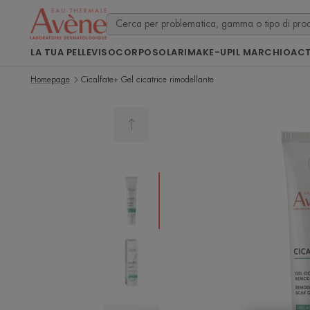
LA TUA PELLE
VISO
CORPO
SOLARI
MAKE-UP
IL MARCHIO
ACT
Homepage
Cicalfate+ Gel cicatrice rimodellante