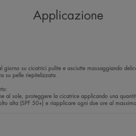
con il potere di un
Applicazione
misura e l’effica
delle ci
 al giorno su cicatrici pulite e asciutte massaggiando del
a su pelle riepitelizzata.
Vantaggio
rto:
Consistenza idratante ideale per il mas
ne al sole, proteggere la cicatrice applicando una quantità
lto alta (SPF 50+) e riapplicare ogni due ore al massimo
Benefici
• CONTRIBUISCE a ridurre l'aspetto dell
segni risultano levigati**.
• LENISCE a lungo.