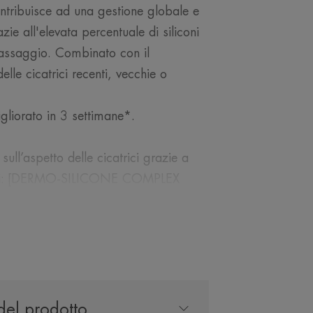
ontribuisce ad una gestione globale e
zie all'elevata percentuale di siliconi
 massaggio. Combinato con il
lle cicatrici recenti, vecchie o
migliorato in 3 settimane*.
 sull’aspetto delle cicatrici grazie a
trati: [DERMO-SILICONE COMPLEX
cicatrice: spessore, rilievo,
 indicato dopo procedure chirurgiche o
ulti e bambini (a partire da 1 anno).
del prodotto