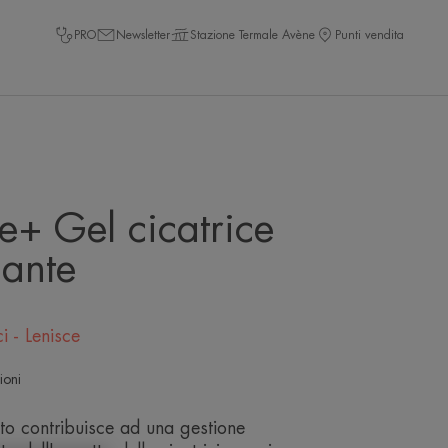
PRO
Newsletter
Stazione Termale Avène
Punti vendita
te+ Gel cicatrice
lante
ci - Lenisce
ioni
to contribuisce ad una gestione