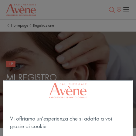
Punti
vendita
Homepage
Registrazione
LP
MI REGISTRO
RICEVERE LA NOSTRA NEWSLETTER
Vi offriamo un'esperienza che si adatta a voi
grazie ai cookie