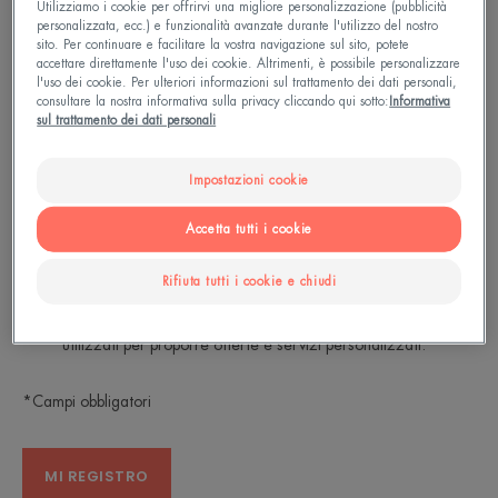
Utilizziamo i cookie per offrirvi una migliore personalizzazione (pubblicità
Tutti i nostri consigli di esperti (e le nostre ultime
personalizzata, ecc.) e funzionalità avanzate durante l'utilizzo del nostro
sito. Per continuare e facilitare la vostra navigazione sul sito, potete
innovazioni dermatologiche) per prendersi cura
accettare direttamente l'uso dei cookie. Altrimenti, è possibile personalizzare
l'uso dei cookie. Per ulteriori informazioni sul trattamento dei dati personali,
della vostra pelle sensibile giorno dopo giorno.
consultare la nostra informativa sulla privacy cliccando qui sotto:
Informativa
sul trattamento dei dati personali
Indirizzo e-mail*
Impostazioni cookie
Accetta tutti i cookie
Confermo di avere almeno 16 anni.
*
Sì, accetto di ricevere comunicazioni da Eau Thermale
Rifiuta tutti i cookie e chiudi
Avène (newsletter e offerte) e che i miei dati personali e la
mia consultazione delle comunicazioni possano essere
utilizzati per proporre offerte e servizi personalizzati.
*Campi obbligatori
MI REGISTRO