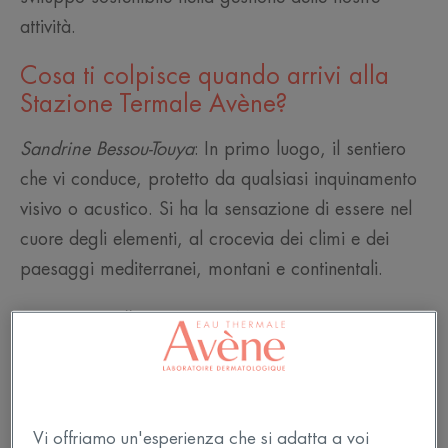
attività.
Cosa ti colpisce quando arrivi alla
Stazione Termale Avène?
Sandrine Bessou-Touya
: In primo luogo, il sentiero
che vi conduce, protetto da qualsiasi inquinamento
visivo o acustico. Si ha la sensazione di essere nel
cuore degli elementi, al crocevia dei climi e dei
paesaggi mediterranei, montani e continentali.
Séverine Roullet-Furnemont
: Natura onnipresente.
Siamo nel cuore del Parco Naturale regionale
dell'Alta Linguadoca. È come un viaggio fuori dal
tempo.
Vi offriamo un'esperienza che si adatta a voi