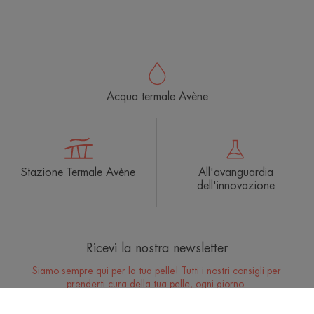
Acqua termale Avène
Stazione Termale Avène
All'avanguardia
dell'innovazione
Ricevi la nostra newsletter
Siamo sempre qui per la tua pelle! Tutti i nostri consigli per
prenderti cura della tua pelle, ogni giorno.